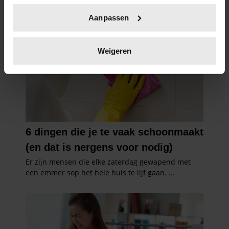
Uw apparaat identificeren door het actief te
Aanpassen
scannen op specifieke eigenschappen (fingerprinting)
Lees meer over hoe uw persoonlijke gegevens worden
verwerkt en stel uw voorkeuren in het
detailgedeelte
in.
Weigeren
U kunt uw toestemming op elk moment wijzigen of
intrekken in de Cookieverklaring.
We gebruiken cookies om content en advertenties te
personaliseren, om functies voor social media te bieden
en om ons websiteverkeer te analyseren. Ook delen we
informatie over uw gebruik van onze site met onze
partners voor social media, adverteren en analyse. Deze
partners kunnen deze gegevens combineren met andere
informatie die u aan ze heeft verstrekt of die ze hebben
verzameld op basis van uw gebruik van hun services. U
gaat akkoord met onze cookies als u onze website blijft
gebruiken.