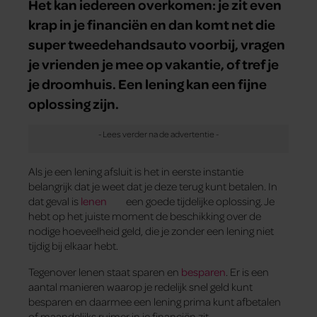
Het kan iedereen overkomen: je zit even
krap in je financiën en dan komt net die
super tweedehandsauto voorbij, vragen
je vrienden je mee op vakantie, of tref je
je droomhuis. Een lening kan een fijne
oplossing zijn.
Als je een lening afsluit is het in eerste instantie
belangrijk dat je weet dat je deze terug kunt betalen. In
dat geval is
lenen
een goede tijdelijke oplossing. Je
hebt op het juiste moment de beschikking over de
nodige hoeveelheid geld, die je zonder een lening niet
tijdig bij elkaar hebt.
Tegenover lenen staat sparen en
besparen
. Er is een
aantal manieren waarop je redelijk snel geld kunt
besparen en daarmee een lening prima kunt afbetalen
of maandelijks ruimer in je financiën zit.