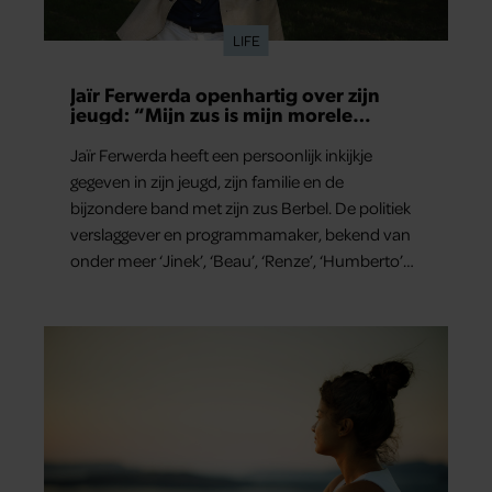
LIFE
Jaïr Ferwerda openhartig over zijn
jeugd: “Mijn zus is mijn morele
kompas”
Jaïr Ferwerda heeft een persoonlijk inkijkje
gegeven in zijn jeugd, zijn familie en de
bijzondere band met zijn zus Berbel. De politiek
verslaggever en programmamaker, bekend van
onder meer ‘Jinek’, ‘Beau’, ‘Renze’, ‘Humberto’
en ‘RTL Tonight’, vertelt dat juist zijn opvoeding
de basis vormde voor zijn carrière. Nog altijd kan
hij voor advies bij zijn zus terecht.