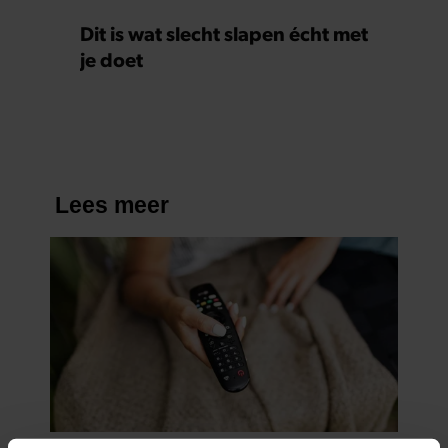
Dit is wat slecht slapen écht met
je doet