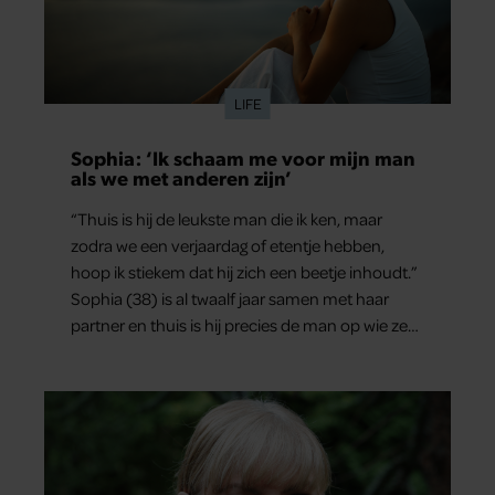
LIFE
Sophia: ‘Ik schaam me voor mijn man
als we met anderen zijn’
“Thuis is hij de leukste man die ik ken, maar
zodra we een verjaardag of etentje hebben,
hoop ik stiekem dat hij zich een beetje inhoudt.”
Sophia (38) is al twaalf jaar samen met haar
partner en thuis is hij precies de man op wie ze
verliefd werd: lief, zorgzaam en grappig. Toch
merkt ze dat ze zich steeds vaker schaamt zodra
ze samen onder de mensen zijn.