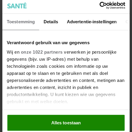
Toestemming
Details
Advertentie-instellingen
Ov
Verantwoord gebruik van uw gegevens
Wij en
onze 1022 partners
verwerken je persoonlijke
gegevens (bijv. uw IP-adres) met behulp van
technologieën zoals cookies om informatie op uw
apparaat op te slaan en te gebruiken met als doel
gepersonaliseerde advertenties en content, metingen aan
advertenties en content, inzicht in publiek en
productontwikkeling. U kunt kiezen wie uw gegevens
gebruikt en met welke doelen.
Als u het toestaat, willen we ook graag:
Alles toestaan
Informatie verzamelen over uw geografische
locatie, die tot een paar meter nauwkeurig kan zijn