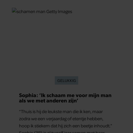
de basis vormde voor zijn carrière. Nog altijd kan
hij voor advies bij zijn zus terecht.
GELUKKIG
Sophia: ‘Ik schaam me voor mijn man
als we met anderen zijn’
“Thuis is hij de leukste man die ik ken, maar
zodra we een verjaardag of etentje hebben,
hoop ik stiekem dat hij zich een beetje inhoudt.”
Sophia (38) is al twaalf jaar samen met haar