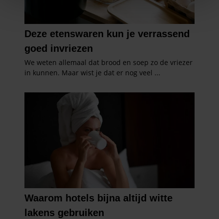
We gebruiken cookies om content en advertenties te
personaliseren, om functies voor social media te bieden
en om ons websiteverkeer te analyseren. Ook delen we
informatie over uw gebruik van onze site met onze
partners voor social media, adverteren en analyse. Deze
partners kunnen deze gegevens combineren met andere
informatie die u aan ze heeft verstrekt of die ze hebben
verzameld op basis van uw gebruik van hun services. U
gaat akkoord met onze cookies als u onze website blijft
gebruiken.