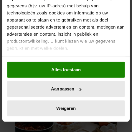
gegevens (bijv. uw IP-adres) met behulp van
technologieën zoals cookies om informatie op uw
apparaat op te slaan en te gebruiken met als doel
gepersonaliseerde advertenties en content, metingen aan
advertenties en content, inzicht in publiek en
productontwikkeling. U kunt kiezen wie uw gegevens
gebruikt en met welke doelen.
Als u het toestaat, willen we ook graag:
Alles toestaan
Informatie verzamelen over uw geografische
locatie, die tot een paar meter nauwkeurig kan zijn
Uw apparaat identificeren door het actief te
Aanpassen
scannen op specifieke eigenschappen (fingerprinting)
Lees meer over hoe uw persoonlijke gegevens worden
verwerkt en stel uw voorkeuren in het
detailgedeelte
in.
Weigeren
U kunt uw toestemming op elk moment wijzigen of
intrekken in de Cookieverklaring.