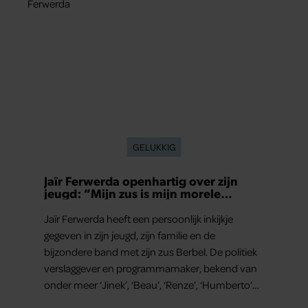
GELUKKIG
Jaïr Ferwerda openhartig over zijn
jeugd: “Mijn zus is mijn morele
kompas”
Jaïr Ferwerda heeft een persoonlijk inkijkje
gegeven in zijn jeugd, zijn familie en de
bijzondere band met zijn zus Berbel. De politiek
verslaggever en programmamaker, bekend van
onder meer ‘Jinek’, ‘Beau’, ‘Renze’, ‘Humberto’
en ‘RTL Tonight’, vertelt dat juist zijn opvoeding