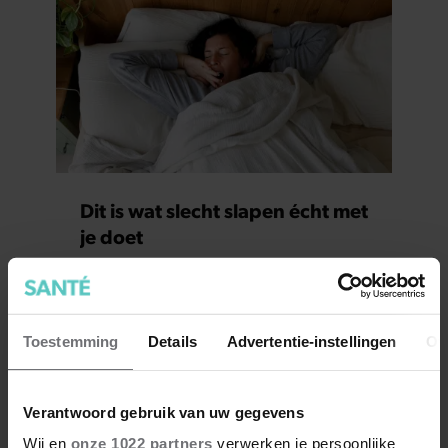
Dit is wat slecht slapen écht met
je doet
Toestemming
Details
Advertentie-instellingen
Ov
Verantwoord gebruik van uw gegevens
Wij en
onze 1022 partners
verwerken je persoonlijke