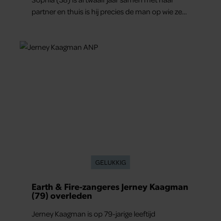
partner en thuis is hij precies de man op wie ze
verliefd werd: lief, zorgzaam en grappig. Toch
merkt ze dat ze zich steeds vaker schaamt zodra
ze samen onder de mensen zijn.
GELUKKIG
Earth & Fire-zangeres Jerney Kaagman
(79) overleden
Jerney Kaagman is op 79-jarige leeftijd