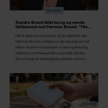
GELUKKIG
Xandra Brood blikt terug op eerste
liefdesnest met Herman Brood: “Hier
is Lola geboren”
Het is deze zomer precies 25 jaar geleden dat
Herman Brood overleed na zijn sprong van het
Hilton Hotel in Amsterdam. In een openhartig
interview met Nieuwe Revu wandelt Xandra
Brood langs de belangrijkste plekken uit hun
gezamenlijke verleden. Vooral de woning aan de
Lange Leidsedwarsstraat roept een stortvloed
aan herinneringen op. Daar begon hun leven
samen en werd dochter Lola geboren.