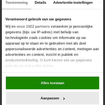
Toestemming
Details
Advertentie-instellingen
Ov
Verantwoord gebruik van uw gegevens
Wij en
onze 1022 partners
verwerken je persoonlijke
gegevens (bijv. uw IP-adres) met behulp van
technologieën zoals cookies om informatie op uw
apparaat op te slaan en te gebruiken met als doel
gepersonaliseerde advertenties en content, metingen aan
advertenties en content, inzicht in publiek en
productontwikkeling. U kunt kiezen wie uw gegevens
gebruikt en met welke doelen.
Als u het toestaat, willen we ook graag:
Alles toestaan
Informatie verzamelen over uw geografische
locatie, die tot een paar meter nauwkeurig kan zijn
Uw apparaat identificeren door het actief te
Aanpassen
scannen op specifieke eigenschappen (fingerprinting)