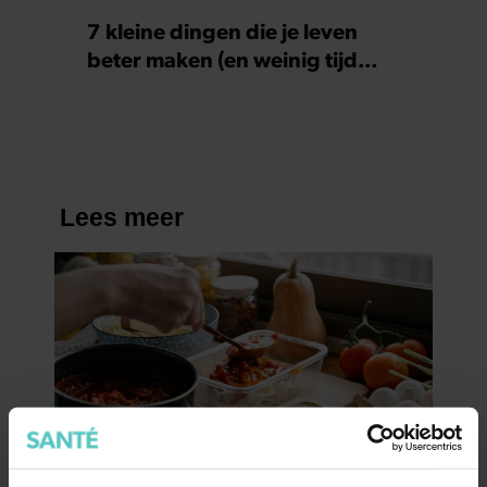
7 kleine dingen die je leven
beter maken (en weinig tijd
kosten)