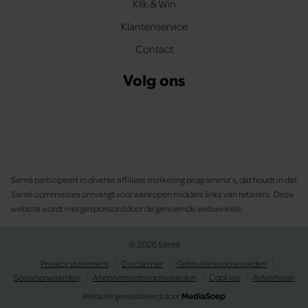
Klik & Win
Klantenservice
Contact
Volg ons
Santé participeert in diverse affiliate marketing programma’s, dat houdt in dat
Santé commissies ontvangt voor aankopen middels links van retailers. Deze
website wordt niet gesponsord door de genoemde webwinkels.
© 2026 Santé
Privacy statement
Disclaimer
Gebruikersvoorwaarden
Spelvoorwaarden
Abonnementsvoorwaarden
Cookies
Adverteren
Website gerealiseerd door
MediaSoep