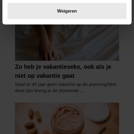
Lees meer over hoe uw persoonlijke gegevens worden
verwerkt en stel uw voorkeuren in het
detailgedeelte
in.
Weigeren
U kunt uw toestemming op elk moment wijzigen of
intrekken in de Cookieverklaring.
We gebruiken cookies om content en advertenties te
personaliseren, om functies voor social media te bieden
en om ons websiteverkeer te analyseren. Ook delen we
informatie over uw gebruik van onze site met onze
partners voor social media, adverteren en analyse. Deze
partners kunnen deze gegevens combineren met andere
informatie die u aan ze heeft verstrekt of die ze hebben
verzameld op basis van uw gebruik van hun services. U
gaat akkoord met onze cookies als u onze website blijft
gebruiken.