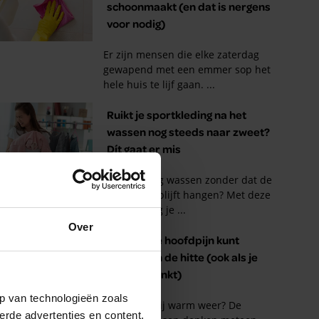
Over
p van technologieën zoals
erde advertenties en content,