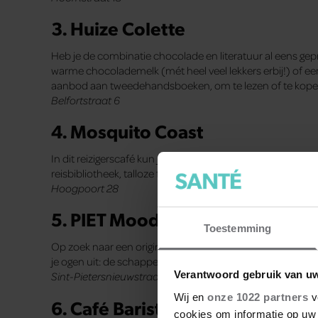
3. Huize Colette
Heb je de combinatie chocolade en literatuur al eens gepr
warme chocolademelk (mét heel veel lekkers erbij!) of een 
aanbod aan tweedehandsboeken, om te lezen of te kope
Belfortstraat 6
4. Mosquito Coast
In dit reizigerscafé kun je terecht voor lunch of diner me
reisbibliotheek, talloze foto’s, souvenirs, wereldkaarten 
Hoogpoort 28
5. PIET Moodshop
Toestemming
Op zoek naar een origineel cadeau of iets voor je interieur? 
je ogen uit: de schappen reiken tot aan het plafond.
Verantwoord gebruik van u
Sint-Pietersnieuwstraat 9
Wij en
onze 1022 partners
v
6. Café Barista
cookies om informatie op uw 