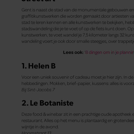
Gent is naast de stad van de monumentale gebouwen en kat
graffitikunstwerken die worden gemaakt door artiesten v
stad te leren kennen en alle kunstwerken te bekijken, he
stadswandeling die je te voet of op de fiets kunt doen. Op d
kunstwerken, te voet wandel je 7,5 kilometer langs 32 ku
wandeling voert je ook door smalle steegjes, over trappetj
Lees ook:
‘
8 dingen om in je planni
1. Helen B
Voor een uniek souvenir of cadeau moet je hier zijn. In d
hebbedingen. Mokken, brief-papier, kussens: alles is voorz
Bij Sint-Jacobs 7
2. Le Botaniste
Deze food & winebar zit in een prachtige oude apotheek e
restaurant. Alles op het menu is plantaardig en grotendeel
wijntje in de avond.
Hoornstraat 13