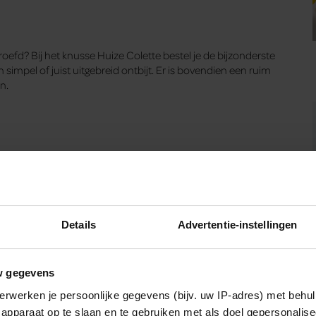
oefd? Bij het knusse Huize Colette bestel je de bijzonderste
simpel of juist uitgebreid ontbijt. Er is bovendien een ruim
n.
t gerechten van over de hele wereld. De uitgebreide
en wereldbollen zorgen voor een instant vakantiegevoel.
Details
Advertentie-instellingen
In deze winkel, gevestigd in een voormalige drogisterij, kijk je
w gegevens
erwerken je persoonlijke gegevens (bijv. uw IP-adres) met behul
apparaat op te slaan en te gebruiken met als doel gepersonalise