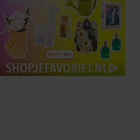
Tips om je lekker in je vel
te voelen
Met de Santé nieuwsbrief ontvang je elke
week tips om je energiek, ontspannen en in
balans te voelen.