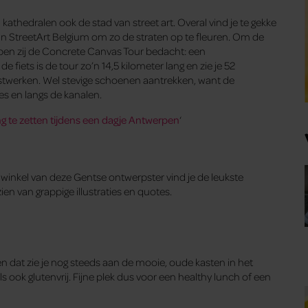
hedralen ook de stad van street art. Overal vind je te gekke
an StreetArt Belgium om zo de straten op te fleuren. Om de
bben zij de Concrete Canvas Tour bedacht: een
e fiets is de tour zo’n 14,5 kilometer lang en zie je 52
nstwerken. Wel stevige schoenen aantrekken, want de
es en langs de kanalen.
ng te zetten tijdens een dagje Antwerpen
‘
e winkel van deze Gentse ontwerpster vind je de leukste
ien van grappige illustraties en quotes.
n dat zie je nog steeds aan de mooie, oude kasten in het
s ook glutenvrij. Fijne plek dus voor een healthy lunch of een