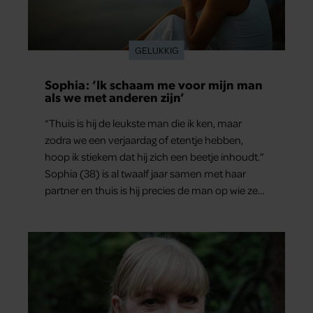
GELUKKIG
Sophia: ‘Ik schaam me voor mijn man
als we met anderen zijn’
“Thuis is hij de leukste man die ik ken, maar
zodra we een verjaardag of etentje hebben,
hoop ik stiekem dat hij zich een beetje inhoudt.”
Sophia (38) is al twaalf jaar samen met haar
partner en thuis is hij precies de man op wie ze
verliefd werd: lief, zorgzaam en grappig. Toch
merkt ze dat ze zich steeds vaker schaamt zodra
ze samen onder de mensen zijn.