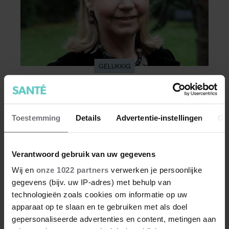
GELUKKIG
Earth & Fire-zangeres Jerney Kaagman
(79) overleden
Toestemming
Details
Advertentie-instellingen
Ov
Jerney Kaagman is op 79-jarige leeftijd
overleden. Haar nabestaanden maakten het
verdrietige nieuws donderdag bekend.
Verantwoord gebruik van uw gegevens
Wij en
onze 1022 partners
verwerken je persoonlijke
gegevens (bijv. uw IP-adres) met behulp van
technologieën zoals cookies om informatie op uw
apparaat op te slaan en te gebruiken met als doel
gepersonaliseerde advertenties en content, metingen aan