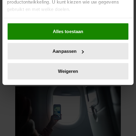
productontwikkeling. U kunt kiezen wie uw gegevens
gebruikt en met welke doelen.
Als u het toestaat, willen we ook graag:
Alles toestaan
Informatie verzamelen over uw geografische
locatie, die tot een paar meter nauwkeurig kan zijn
Uw apparaat identificeren door het actief te
Aanpassen
scannen op specifieke eigenschappen (fingerprinting)
Lees meer over hoe uw persoonlijke gegevens worden
verwerkt en stel uw voorkeuren in het
detailgedeelte
in.
Weigeren
U kunt uw toestemming op elk moment wijzigen of
intrekken in de Cookieverklaring.
We gebruiken cookies om content en advertenties te
personaliseren, om functies voor social media te bieden
en om ons websiteverkeer te analyseren. Ook delen we
informatie over uw gebruik van onze site met onze
partners voor social media, adverteren en analyse. Deze
partners kunnen deze gegevens combineren met andere