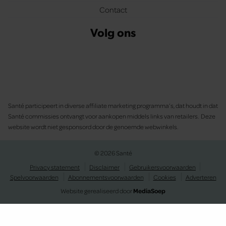
Contact
Volg ons
Santé participeert in diverse affiliate marketing programma’s, dat houdt in dat
Santé commissies ontvangt voor aankopen middels links van retailers. Deze
website wordt niet gesponsord door de genoemde webwinkels.
© 2026 Santé
Privacy statement
Disclaimer
Gebruikersvoorwaarden
Spelvoorwaarden
Abonnementsvoorwaarden
Cookies
Adverteren
Website gerealiseerd door
MediaSoep