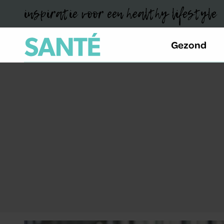
inspiratie voor een healthy lifestyle
Gezond