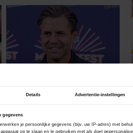
AANBIEDINGEN
Simon Keizer blikt terug op donkere
Details
Advertentie-instellingen
periode: ‘Ik was een wandelend hoofd’
Voor de buitenwereld leek Simon Keizer alles voor
w gegevens
elkaar te hebben. Succes met Nick & Simon,
erwerken je persoonlijke gegevens (bijv. uw IP-adres) met behul
uitverkochte concerten, televisieoptredens, een
apparaat op te slaan en te gebruiken met als doel gepersonalise
gelukkig gezin en financiële zekerheid. Toch voelde