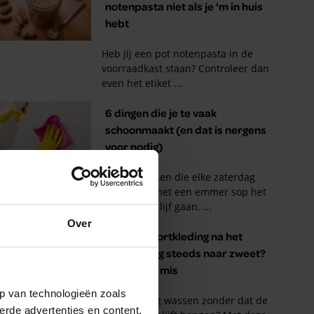
Over
p van technologieën zoals
erde advertenties en content,