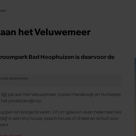
meer
aan het Veluwemeer
? Droompark Bad Hoophuizen is daarvoor de
k ligt pal aan het Veluwemeer, tussen Harderwijk en Nunspeet.
 het privéstrandje op.
 suppen en bootje te varen. Of om gewoon even helemaal niks
blijf in een tiny house, beach house of chalet en schuif voor
rant.
ay by Santé.