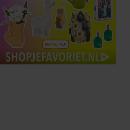
Tips om je lekker in je vel
te voelen
Met de Santé nieuwsbrief ontvang je elke
week tips om je energiek, ontspannen en in
balans te voelen.