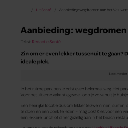
Uit Santé
Aanbieding: wegdromen aan het Veluwe
Aanbieding: wegdromen 
Tekst:
Redactie Santé
Zin om er even lekker tussenuit te gaan
ideale plek.
In het ruime park ben je echt even helemaal weg. Het par
Voor het ultieme vakantiegevoel loop je zo vanuit je huisje
Een heerlijke locatie dus om lekker te zwemmen, surfen,
te doen en een boek te lezen – mag ook! Kies voor een ver
een lekkere lunch of diner gezellig aan in het beach restau
Je kent de locatie misschien van onze
Healthy Lifestyle D