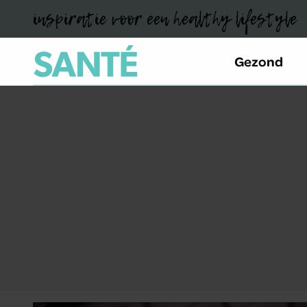
inspiratie voor een healthy lifestyle
Gezond