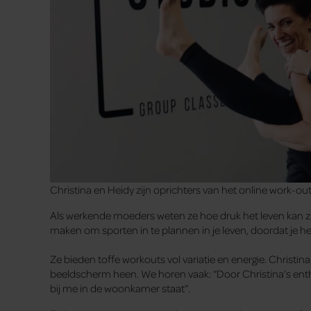
Christina en Heidy zijn oprichters van het online work-o
Als werkende moeders weten ze hoe druk het leven kan zij
maken om sporten in te plannen in je leven, doordat je h
Ze bieden toffe workouts vol variatie en energie. Christin
beeldscherm heen. We horen vaak: “Door Christina’s entho
bij me in de woonkamer staat”.