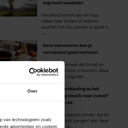
Over
p van technologieën zoals
erde advertenties en content,