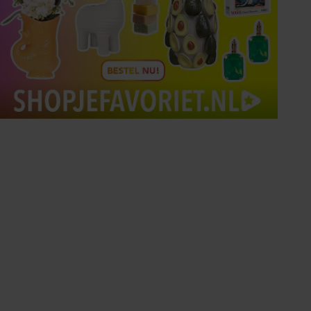
Tips om je lekker in je vel
te voelen
Met de Santé nieuwsbrief ontvang je elke
week tips om je energiek, ontspannen en in
balans te voelen.