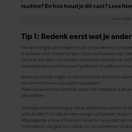
routine? En hoe houd je dit vast? Lees hier
Tip 1: Bedenk eerst wat je ande
Het is belangrijk om hetgeen je wilt (veranderen) concreet t
ik wil beter voor mezelf zorgen. Deze voorbeelden zijn niet
kilo je af wilt vallen of hoeveel centimeters je kwijt wilt. B
bepaalde datum wilt kunnen hardlopen of welke soort wor
Beter voor jezelf zorgen is ook heel breed. Bedoel je daar
me-time moment voor jezelf wit pakken?
Maak wat je wilt dus specifiek zodat het meetbaar is en je
beoordelen.
Vervolgens is het belangrijk dat je stilstaat bij waarom j
wil ik afvallen? Omdat ik meer energie wil hebben. Waaro
afgepeigerde vrouw in huis ben. Waarom wil je dat niet me
motivatie en dat gaat jou helpen om je voornemen of doel