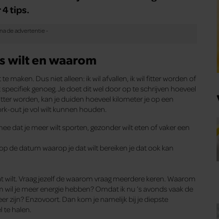
 4 tips.
rs wilt en waarom
e maken. Dus niet alleen: ik wil afvallen, ik wil fitter worden of
 specifiek genoeg. Je doet dit wel door op te schrijven hoeveel
ij fitter worden, kan je duiden hoeveel kilometer je op een
k-out je vol wilt kunnen houden.
mee dat je meer wilt sporten, gezonder wilt eten of vaker een
 op de datum waarop je dat wilt bereiken je dat ook kan
e dat wilt. Vraag jezelf de waarom vraag meerdere keren. Waarom
m wil je meer energie hebben? Omdat ik nu ’s avonds vaak de
er zijn? Enzovoort. Dan kom je namelijk bij je diepste
 te halen.