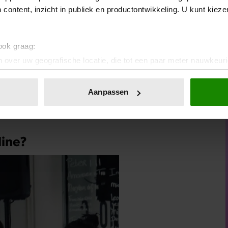
at sta je op? Wat wil je gedaan hebben? Laat hierbij ruimte
 content, inzicht in publiek en productontwikkeling. U kunt kiez
 vooral ook een rustmoment voor jezelf. Timmer je dag dus
oelen.
 ook graag:
 over uw geografische locatie, die tot een paar meter nauwkeuri
eren door het actief te scannen op specifieke eigenschappen (fing
onlijke gegevens worden verwerkt en stel uw voorkeuren in he
Aanpassen
 gewoon dóen. Geen smoesjes meer, geen excuses. Je weet
jzigen of intrekken in de Cookieverklaring.
 je omgeving gelukkiger gaat maken. Dus kom van die billen af
ent en advertenties te personaliseren, om functies voor social
. Ook delen we informatie over uw gebruik van onze site met on
line?
e. Deze partners kunnen deze gegevens combineren met andere i
erzameld op basis van uw gebruik van hun services. U gaat akk