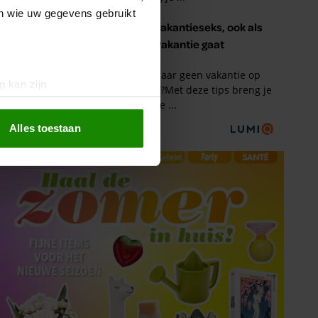
en wie uw gegevens gebruikt
g kan zijn
erprinting)
t
detailgedeelte
in. U kunt uw
Alles toestaan
 media te bieden en om ons
ze partners voor social
nformatie die u aan ze heeft
oord met onze cookies als u