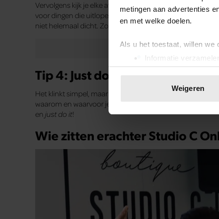
Vervolgens kijk je elke avond naar de volgende dag. Hoe la
metingen aan advertenties en
voor dingen die uitlopen, onverwachte gebeurtenissen en
en met welke doelen.
niet helemaal dicht. Zo stel je voor elke dag realistische d
Als u het toestaat, willen we
Informatie verzamelen
Uw apparaat identific
Tip 4: Just do it
Lees meer over hoe uw perso
Weigeren
Het klinkt simpel, maar het is de key to succes. Ga het
toestemming op elk moment wi
waarom en waarvoor je het doet. Je weet dat het jezelf en
en
just do it
!
We gebruiken cookies om cont
websiteverkeer te analyseren
Wie zitten erachter Studio C On
media, adverteren en analys
verstrekt of die ze hebben v
onze website blijft gebruiken.