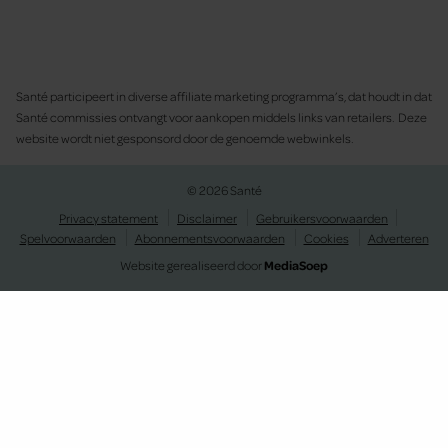
Santé participeert in diverse affiliate marketing programma’s, dat houdt in dat
Santé commissies ontvangt voor aankopen middels links van retailers. Deze
website wordt niet gesponsord door de genoemde webwinkels.
© 2026 Santé
Privacy statement
Disclaimer
Gebruikersvoorwaarden
Spelvoorwaarden
Abonnementsvoorwaarden
Cookies
Adverteren
Website gerealiseerd door
MediaSoep