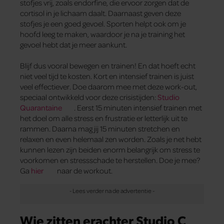
stofjes vrij, zoals endorfine, die ervoor zorgen dat de
cortisol in je lichaam daalt. Daarnaast geven deze
stofjes je een goed gevoel. Sporten helpt ook om je
hoofd leeg te maken, waardoor je na je training het
gevoel hebt dat je meer aankunt.
Blijf dus vooral bewegen en trainen! En dat hoeft echt
niet veel tijd te kosten. Kort en intensief trainen is juist
veel effectiever. Doe daarom mee met deze work-out,
speciaal ontwikkeld voor deze crisistijden:
Studio
Quarantaine
. Eerst 15 minuten intensief trainen met
het doel om alle stress en frustratie er letterlijk uit te
rammen. Daarna mag jij 15 minuten stretchen en
relaxen en even helemaal zen worden. Zoals je net hebt
kunnen lezen zijn beiden enorm belangrijk om stress te
voorkomen en stressschade te herstellen. Doe je mee?
Ga
hier
naar de workout.
Wie zitten erachter Studio C