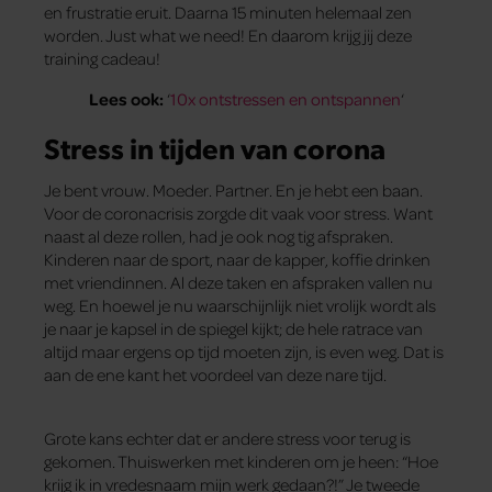
en frustratie eruit. Daarna 15 minuten helemaal zen
worden. Just what we need! En daarom krijg jij deze
training cadeau!
Lees ook:
‘
10x ontstressen en ontspannen
‘
Stress in tijden van corona
Je bent vrouw. Moeder. Partner. En je hebt een baan.
Voor de coronacrisis zorgde dit vaak voor stress. Want
naast al deze rollen, had je ook nog tig afspraken.
Kinderen naar de sport, naar de kapper, koffie drinken
met vriendinnen. Al deze taken en afspraken vallen nu
weg. En hoewel je nu waarschijnlijk niet vrolijk wordt als
je naar je kapsel in de spiegel kijkt; de hele ratrace van
altijd maar ergens op tijd moeten zijn, is even weg. Dat is
aan de ene kant het voordeel van deze nare tijd.
Grote kans echter dat er andere stress voor terug is
gekomen. Thuiswerken met kinderen om je heen: “Hoe
krijg ik in vredesnaam mijn werk gedaan?!” Je tweede