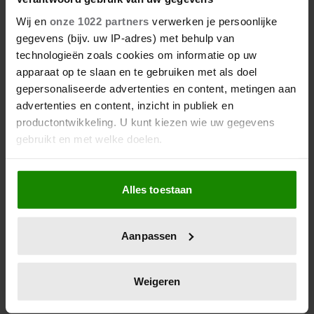
Wij en
onze 1022 partners
verwerken je persoonlijke
Wat als je stiekem verliefd op
gegevens (bijv. uw IP-adres) met behulp van
een ander bent?
technologieën zoals cookies om informatie op uw
apparaat op te slaan en te gebruiken met als doel
gepersonaliseerde advertenties en content, metingen aan
advertenties en content, inzicht in publiek en
productontwikkeling. U kunt kiezen wie uw gegevens
gebruikt en met welke doelen.
Als u het toestaat, willen we ook graag:
Alles toestaan
Informatie verzamelen over uw geografische
locatie, die tot een paar meter nauwkeurig kan zijn
Uw apparaat identificeren door het actief te
Aanpassen
scannen op specifieke eigenschappen (fingerprinting)
7 kleine dingen die je leven
Lees meer over hoe uw persoonlijke gegevens worden
beter maken (en weinig tijd
verwerkt en stel uw voorkeuren in het
detailgedeelte
in.
Weigeren
kosten)
U kunt uw toestemming op elk moment wijzigen of
intrekken in de Cookieverklaring.