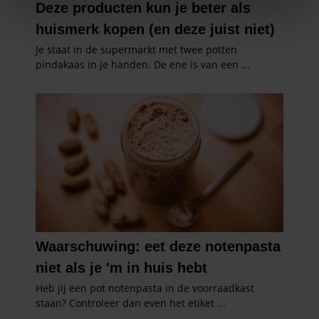
We gebruiken cookies om content en advertenties te
personaliseren, om functies voor social media te bieden
en om ons websiteverkeer te analyseren. Ook delen we
informatie over uw gebruik van onze site met onze
partners voor social media, adverteren en analyse. Deze
partners kunnen deze gegevens combineren met andere
informatie die u aan ze heeft verstrekt of die ze hebben
verzameld op basis van uw gebruik van hun services. U
gaat akkoord met onze cookies als u onze website blijft
gebruiken.