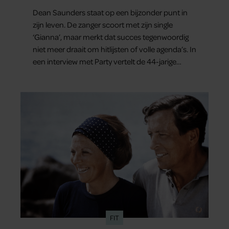
en gezondheid”
Dean Saunders staat op een bijzonder punt in
zijn leven. De zanger scoort met zijn single
‘Gianna’, maar merkt dat succes tegenwoordig
niet meer draait om hitlijsten of volle agenda’s. In
een interview met Party vertelt de 44-jarige
artiest dat hij bewust gas terugneemt. Zijn gezin
staat voorop en ook over het gemis van zijn
oudste zoon London spreekt hij openhartig.
FIT