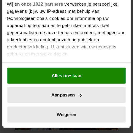
Wij en
onze 1022 partners
verwerken je persoonlijke
gegevens (bijv. uw IP-adres) met behulp van
technologieën zoals cookies om informatie op uw
apparaat op te slaan en te gebruiken met als doel
gepersonaliseerde advertenties en content, metingen aan
advertenties en content, inzicht in publiek en
productontwikkeling. U kunt kiezen wie uw gegevens
gebruikt en met welke doelen.
Als u het toestaat, willen we ook graag:
Alles toestaan
Informatie verzamelen over uw geografische
locatie, die tot een paar meter nauwkeurig kan zijn
Uw apparaat identificeren door het actief te
Aanpassen
scannen op specifieke eigenschappen (fingerprinting)
Lees meer over hoe uw persoonlijke gegevens worden
verwerkt en stel uw voorkeuren in het
detailgedeelte
in.
Weigeren
U kunt uw toestemming op elk moment wijzigen of
intrekken in de Cookieverklaring.