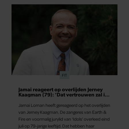
merkt ze dat ze zich steeds vaker schaamt zodra
ze samen onder de mensen zijn.
FIT
Jamai reageert op overlijden Jerney
Kaagman (79): ‘Dat vertrouwen zal ik
nooit vergeten’
Jamai Loman heeft gereageerd op het overlijden
van Jerney Kaagman. De zangeres van Earth &
Fire en voormalig jurylid van ‘Idols’ overleed eind
juli op 79-jarige leeftijd. Dat hebben haar