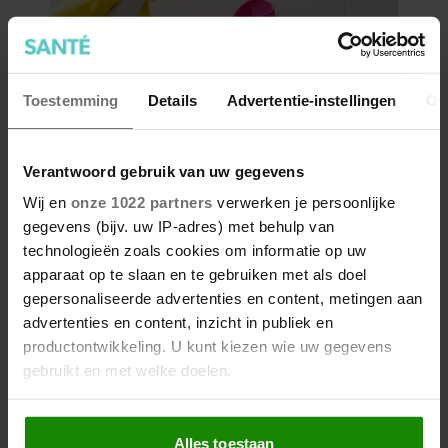
Toestemming
Details
Advertentie-instellingen
Ov
Verantwoord gebruik van uw gegevens
Wij en
onze 1022 partners
verwerken je persoonlijke
gegevens (bijv. uw IP-adres) met behulp van
technologieën zoals cookies om informatie op uw
apparaat op te slaan en te gebruiken met als doel
gepersonaliseerde advertenties en content, metingen aan
advertenties en content, inzicht in publiek en
productontwikkeling. U kunt kiezen wie uw gegevens
gebruikt en met welke doelen.
Als u het toestaat, willen we ook graag:
Alles toestaan
Informatie verzamelen over uw geografische