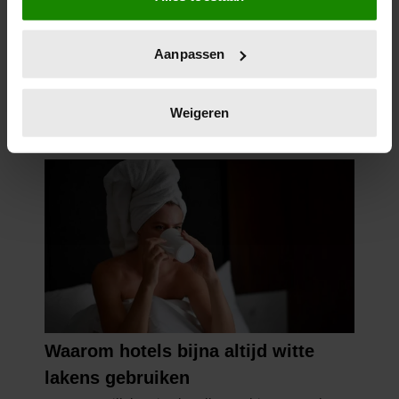
locatie, die tot een paar meter nauwkeurig kan zijn
Uw apparaat identificeren door het actief te
Aanpassen
scannen op specifieke eigenschappen (fingerprinting)
Lees meer over hoe uw persoonlijke gegevens worden
verwerkt en stel uw voorkeuren in het
detailgedeelte
in.
Weigeren
U kunt uw toestemming op elk moment wijzigen of
intrekken in de Cookieverklaring.
We gebruiken cookies om content en advertenties te
personaliseren, om functies voor social media te bieden
en om ons websiteverkeer te analyseren. Ook delen we
informatie over uw gebruik van onze site met onze
partners voor social media, adverteren en analyse. Deze
partners kunnen deze gegevens combineren met andere
informatie die u aan ze heeft verstrekt of die ze hebben
verzameld op basis van uw gebruik van hun services. U
gaat akkoord met onze cookies als u onze website blijft
gebruiken.