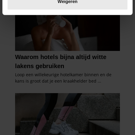
Weigeren
U kunt uw toestemming op elk moment wijzigen of
intrekken in de Cookieverklaring.
We gebruiken cookies om content en advertenties te
personaliseren, om functies voor social media te bieden
en om ons websiteverkeer te analyseren. Ook delen we
informatie over uw gebruik van onze site met onze
partners voor social media, adverteren en analyse. Deze
partners kunnen deze gegevens combineren met andere
informatie die u aan ze heeft verstrekt of die ze hebben
verzameld op basis van uw gebruik van hun services. U
gaat akkoord met onze cookies als u onze website blijft
gebruiken.