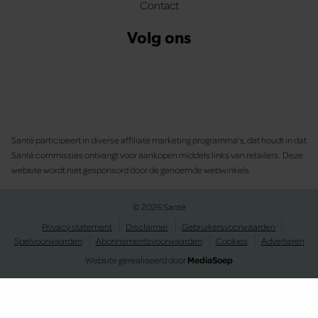
Contact
Volg ons
Santé participeert in diverse affiliate marketing programma’s, dat houdt in dat
Santé commissies ontvangt voor aankopen middels links van retailers. Deze
website wordt niet gesponsord door de genoemde webwinkels.
© 2026 Santé
Privacy statement
Disclaimer
Gebruikersvoorwaarden
Spelvoorwaarden
Abonnementsvoorwaarden
Cookies
Adverteren
Website gerealiseerd door
MediaSoep