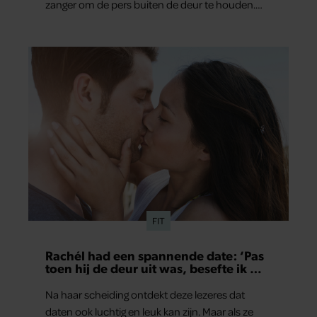
zanger om de pers buiten de deur te houden.
Tijdens de uitzending van ‘Shownieuws’ uitten
verschillende entertainmentjournalisten hun
teleurstelling. Volgens hen is Jan Smit de
afgelopen jaren steeds moeilijker bereikbaar
geworden en gunt hij de media nauwelijks nog
interviews.
FIT
Rachél had een spannende date: ‘Pas
toen hij de deur uit was, besefte ik wat
er echt was gebeurd’
Na haar scheiding ontdekt deze lezeres dat
daten ook luchtig en leuk kan zijn. Maar als ze