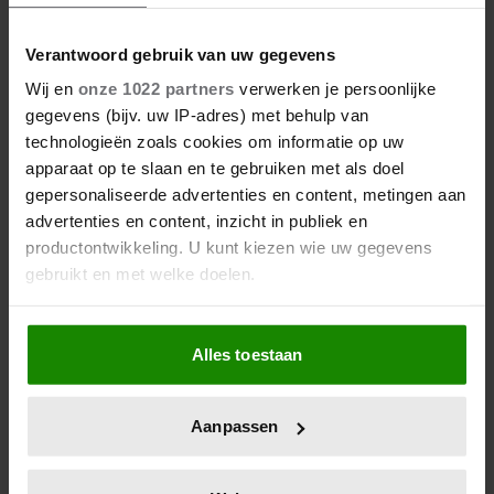
Verantwoord gebruik van uw gegevens
Wij en
onze 1022 partners
verwerken je persoonlijke
gegevens (bijv. uw IP-adres) met behulp van
technologieën zoals cookies om informatie op uw
apparaat op te slaan en te gebruiken met als doel
gepersonaliseerde advertenties en content, metingen aan
advertenties en content, inzicht in publiek en
productontwikkeling. U kunt kiezen wie uw gegevens
gebruikt en met welke doelen.
Als u het toestaat, willen we ook graag:
Alles toestaan
Informatie verzamelen over uw geografische
locatie, die tot een paar meter nauwkeurig kan zijn
Uw apparaat identificeren door het actief te
Aanpassen
scannen op specifieke eigenschappen (fingerprinting)
Lees meer over hoe uw persoonlijke gegevens worden
verwerkt en stel uw voorkeuren in het
detailgedeelte
in.