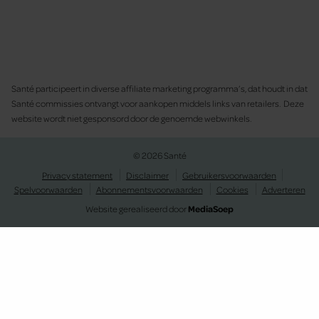
Santé participeert in diverse affiliate marketing programma’s, dat houdt in dat
Santé commissies ontvangt voor aankopen middels links van retailers. Deze
website wordt niet gesponsord door de genoemde webwinkels.
© 2026 Santé
Privacy statement
Disclaimer
Gebruikersvoorwaarden
Spelvoorwaarden
Abonnementsvoorwaarden
Cookies
Adverteren
Website gerealiseerd door
MediaSoep