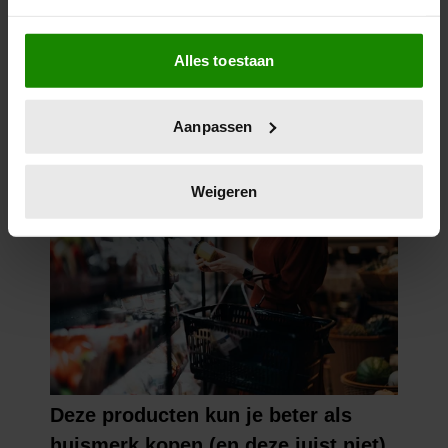
Als u het toestaat, willen we ook graag:
Alles toestaan
Informatie verzamelen over uw geografische
locatie, die tot een paar meter nauwkeurig kan zijn
Uw apparaat identificeren door het actief te
Aanpassen
scannen op specifieke eigenschappen (fingerprinting)
Lees meer over hoe uw persoonlijke gegevens worden
verwerkt en stel uw voorkeuren in het
detailgedeelte
in.
Weigeren
U kunt uw toestemming op elk moment wijzigen of
intrekken in de Cookieverklaring.
We gebruiken cookies om content en advertenties te
personaliseren, om functies voor social media te bieden
en om ons websiteverkeer te analyseren. Ook delen we
informatie over uw gebruik van onze site met onze
partners voor social media, adverteren en analyse. Deze
partners kunnen deze gegevens combineren met andere
informatie die u aan ze heeft verstrekt of die ze hebben