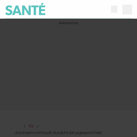
Fit
Je lichaam onthoudt dus écht dat je gesport hebt