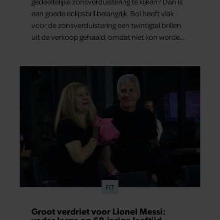
gedeeltelijke zonsverduistering te kijken? Dan is
een goede eclipsbril belangrijk. Bol heeft vlak
voor de zonsverduistering een twintigtal brillen
uit de verkoop gehaald, omdat niet kon worden
gegarandeerd dat ze aan de veiligheidseisen
voldoen.
FIT
Groot verdriet voor Lionel Messi:
vader Jorge op 68-jarige leeftijd