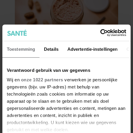
Toestemming
Details
Advertentie-instellingen
Ov
Verantwoord gebruik van uw gegevens
Wij en
onze 1022 partners
verwerken je persoonlijke
gegevens (bijv. uw IP-adres) met behulp van
technologieën zoals cookies om informatie op uw
apparaat op te slaan en te gebruiken met als doel
gepersonaliseerde advertenties en content, metingen aan
advertenties en content, inzicht in publiek en
productontwikkeling. U kunt kiezen wie uw gegevens
gebruikt en met welke doelen.