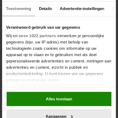
Toestemming
Details
Advertentie-instellingen
Ov
Zo creëer je een
egelvriendelijke tuin in 5
Verantwoord gebruik van uw gegevens
eenvoudige stappen
Wij en
onze 1022 partners
verwerken je persoonlijke
gegevens (bijv. uw IP-adres) met behulp van
technologieën zoals cookies om informatie op uw
apparaat op te slaan en te gebruiken met als doel
gepersonaliseerde advertenties en content, metingen aan
advertenties en content, inzicht in publiek en
productontwikkeling. U kunt kiezen wie uw gegevens
gebruikt en met welke doelen.
Als u het toestaat, willen we ook graag:
Alles toestaan
Informatie verzamelen over uw geografische
locatie, die tot een paar meter nauwkeurig kan zijn
Uw apparaat identificeren door het actief te
Aanpassen