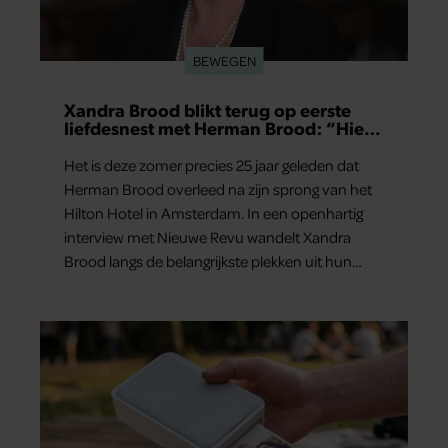
BEWEGEN
Xandra Brood blikt terug op eerste
liefdesnest met Herman Brood: “Hier
is Lola geboren”
Het is deze zomer precies 25 jaar geleden dat
Herman Brood overleed na zijn sprong van het
Hilton Hotel in Amsterdam. In een openhartig
interview met Nieuwe Revu wandelt Xandra
Brood langs de belangrijkste plekken uit hun
gezamenlijke verleden. Vooral de woning aan de
Lange Leidsedwarsstraat roept een stortvloed
aan herinneringen op. Daar begon hun leven
samen en werd dochter Lola geboren.