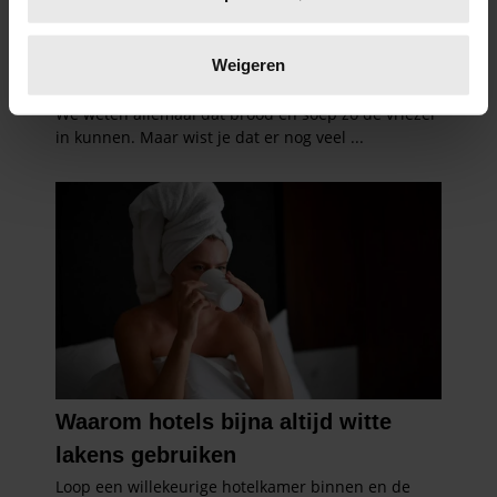
scannen op specifieke eigenschappen (fingerprinting)
Lees meer over hoe uw persoonlijke gegevens worden
verwerkt en stel uw voorkeuren in het
detailgedeelte
in.
Weigeren
U kunt uw toestemming op elk moment wijzigen of
intrekken in de Cookieverklaring.
We gebruiken cookies om content en advertenties te
personaliseren, om functies voor social media te bieden
en om ons websiteverkeer te analyseren. Ook delen we
informatie over uw gebruik van onze site met onze
partners voor social media, adverteren en analyse. Deze
partners kunnen deze gegevens combineren met andere
informatie die u aan ze heeft verstrekt of die ze hebben
verzameld op basis van uw gebruik van hun services. U
gaat akkoord met onze cookies als u onze website blijft
gebruiken.