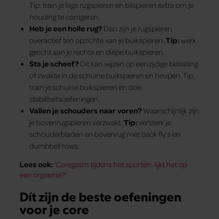
Tip: train je lage rugspieren en bilspieren extra om je
houding te corrigeren.
Heb je een holle rug?
Dan zijn je rugspieren
overactief ten opzichte van je buikspieren.
Tip:
werk
gericht aan je rechte en diepe buikspieren.
Sta je scheef?
Dit kan wijzen op eenzijdige belasting
of zwakte in de schuine buikspieren en heupen. Tip:
train je schuine buikspieren en doe
stabiliteitsoefeningen.
Vallen je schouders naar voren?
Waarschijnlijk zijn
je bovenrugspieren verzwakt.
Tip:
versterk je
schouderbladen en bovenrug met back fly’s en
dumbbell rows.
Lees ook:
‘Coregasm tijdens het sporten: lijkt het op
een orgasme?’
Dít zijn de beste oefeningen
voor je core