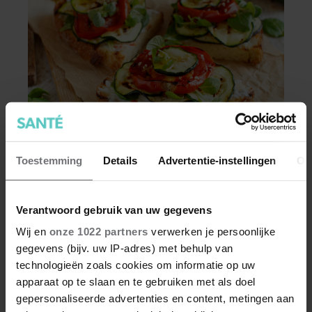
FIT
Toestemming
Details
Advertentie-instellingen
Ov
Deze goudbruine bruschetta met
courgette en feta wil je meteen maken
Verantwoord gebruik van uw gegevens
Bereidingstijd: 20 minuten • 700 g jonge
courgettes (klein en dun) • 400 g kerstomaatjes
Wij en
onze 1022 partners
verwerken je persoonlijke
• olijfolie • 2 tenen knoflook • 150 g feta • 4 dikke
gegevens (bijv. uw IP-adres) met behulp van
sneden witbrood 1. Snijd de courgettes schuin in
technologieën zoals cookies om informatie op uw
plakken van 2 centimeter dik. Halveer de
apparaat op te slaan en te gebruiken met als doel
tomaatjes. Pel en hak de knoflook. 2. Verhit een
gepersonaliseerde advertenties en content, metingen aan
scheut olie in…