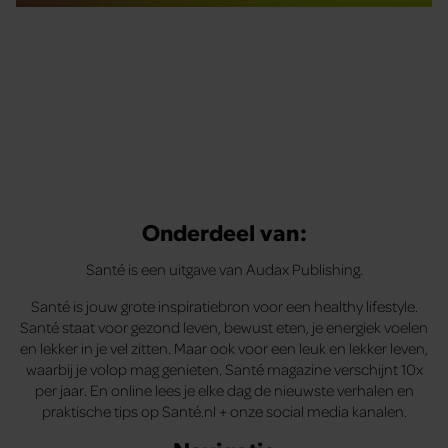
Tips om je lekker in je vel te voelen
Met de Santé nieuwsbrief ontvang je elke week
tips om je energiek, ontspannen en in balans
te voelen.
Onderdeel van:
Santé is een uitgave van Audax Publishing.
Santé is jouw grote inspiratiebron voor een healthy lifestyle.
Santé staat voor gezond leven, bewust eten, je energiek voelen
en lekker in je vel zitten. Maar ook voor een leuk en lekker leven,
waarbij je volop mag genieten. Santé magazine verschijnt 10x
per jaar. En online lees je elke dag de nieuwste verhalen en
praktische tips op Santé.nl + onze social media kanalen.