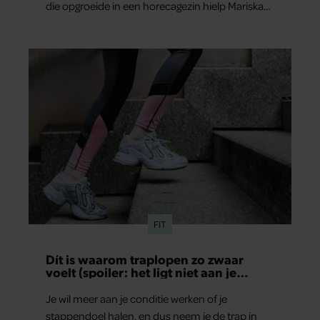
die opgroeide in een horecagezin hielp Mariska
partners kunnen deze gegevens combineren met andere
vaak mee in de bediening.
informatie die u aan ze heeft verstrekt of die ze hebben
verzameld op basis van uw gebruik van hun services. U
gaat akkoord met onze cookies als u onze website blijft
gebruiken.
FIT
Dít is waarom traplopen zo zwaar
voelt (spoiler: het ligt niet aan je
conditie)
Je wil meer aan je conditie werken of je
stappendoel halen, en dus neem je de trap in