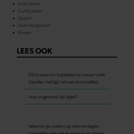
Kickboksen
Surfen/kiten
Skaten
Skiën/langlaufen
Roeien
LEES OOK
Dít is waarom traplopen zo zwaar voelt
(spoiler: het ligt niet aan je conditie)
Hoe ongezond zijn ijsjes?
Waarom je voeten op warme dagen
opzwellen (en wat je eraan kunt doen)