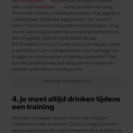
een
bodybuilder
en uren aan het gewichtheffen
bent, is een
eiwitshake
na het sporten niet nodig.
Tenminste, niet als je voldoende eiwitten uit je dagelijkse
voeding haalt. Eet je elke dag groenten, kip, vis en/of
eieren? Dan kan het eiwitpoeder in de kast blijven. Zorg
ervoor dat twintig procent van je voeding eiwitten bevat,
dan zit je goed. Gebruik bijvoorbeeld de app
MyFitnessPal om bij te houden wat je per dag eet, zodat
je precies kunt zien hoeveel eiwitten je binnenkrijgt. Eet
je vegan en mis je eiwitten uit dierlijke producten? Dan
kan een proteïneshake wél nuttig zijn om voldoende
eiwitten op te nemen na het sporten.
4. Je moet altijd drinken tijdens
een training
Als je een uurtje gaat sporten, is het niet nodig om
tussendoor water te drinken. Dat zit zo: krijgt je lichaam
structureel voldoende vocht binnen en drink je tijdens je