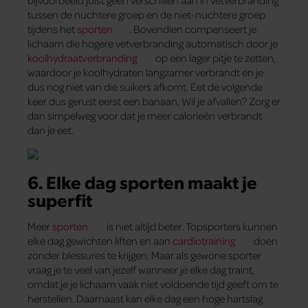
bijvoorbeeld juist geen verschillen aan in vetverbranding
tussen de nuchtere groep en de niet-nuchtere groep
tijdens het
sporten
. Bovendien compenseert je
lichaam die hogere vetverbranding automatisch door je
koolhydraatverbranding
op een lager pitje te zetten,
waardoor je koolhydraten langzamer verbrandt en je
dus nog niet van die suikers afkomt. Eet de volgende
keer dus gerust eerst een banaan. Wil je afvallen? Zorg er
dan simpelweg voor dat je meer calorieën verbrandt
dan je eet.
6. Elke dag sporten maakt je
superfit
Meer
sporten
is niet altijd beter. Topsporters kunnen
elke dag gewichten liften en aan
cardiotraining
doen
zonder blessures te krijgen. Maar als gewone sporter
vraag je te veel van jezelf wanneer je elke dag traint,
omdat je je lichaam vaak niet voldoende tijd geeft om te
herstellen. Daarnaast kan elke dag een hoge hartslag