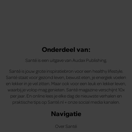
Met de Santé nieuwsbrief ontvang je elke week
tips om je energiek, ontspannen en in balans
te voelen.
Onderdeel van:
Santé is een uitgave van Audax Publishing.
Santé is jouw grote inspiratiebron voor een healthy lifestyle.
Santé staat voor gezond leven, bewust eten, je energiek voelen
en lekker in je vel zitten. Maar ook voor een leuk en lekker leven,
waarbij je volop mag genieten. Santé magazine verschijnt 10x
per jaar. En online lees je elke dag de nieuwste verhalen en
praktische tips op Santé.nl + onze social media kanalen.
Navigatie
Over Santé