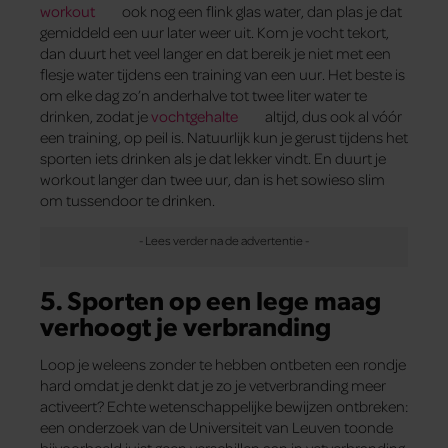
work­out
ook nog een flink glas water, dan plas je dat
gemiddeld een uur later weer uit. Kom je vocht tekort,
dan duurt het veel langer en dat bereik je niet met een
flesje water tijdens een training van een uur. Het beste is
om elke dag zo’n anderhalve tot twee liter water te
drinken, zodat je
vochtgehalte
altijd, dus ook al vóór
een training, op peil is. Natuurlijk kun je gerust tijdens het
sporten iets drinken als je dat lekker vindt. En duurt je
work­out langer dan twee uur, dan is het sowieso slim
om tussendoor te drinken.
5. Sporten op een lege maag
verhoogt je verbranding
Loop je weleens zonder te hebben ontbeten een rondje
hard omdat je denkt dat je zo je vetverbranding meer
activeert? Echte wetenschappelijke bewijzen ontbreken:
een onderzoek van de Universiteit van Leuven toonde