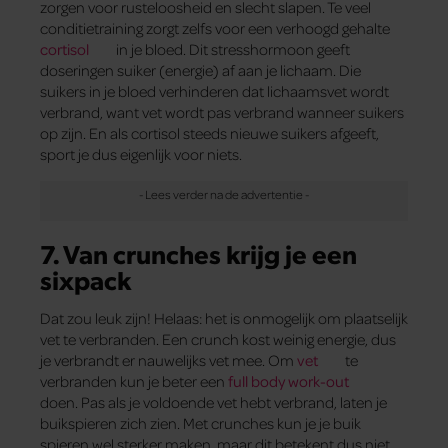
zorgen voor rusteloosheid en slecht slapen. Te veel
conditietraining zorgt zelfs voor een verhoogd gehalte
cortisol
in je bloed. Dit stresshormoon geeft
doseringen suiker (energie) af aan je lichaam. Die
suikers in je bloed verhinderen dat lichaamsvet wordt
verbrand, want vet wordt pas verbrand wanneer suikers
op zijn. En als cortisol steeds nieuwe suikers afgeeft,
sport je dus eigenlijk voor niets.
7. Van crunches krijg je een
sixpack
Dat zou leuk zijn! Helaas: het is onmogelijk om plaatselijk
vet te verbranden. Een crunch kost weinig energie, dus
je verbrandt er nauwelijks vet mee. Om
vet
te
verbranden kun je beter een
full body work-out
doen. Pas als je voldoende vet hebt verbrand, laten je
buikspieren zich zien. Met crunches kun je je buik
spieren wel sterker maken, maar dit betekent dus niet