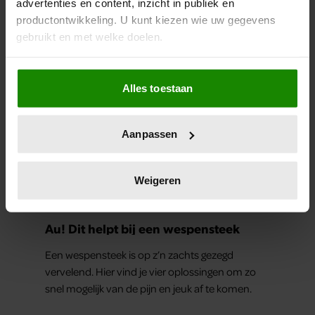
advertenties en content, inzicht in publiek en
productontwikkeling. U kunt kiezen wie uw gegevens
gebruikt en met welke doelen.
Als u het toestaat, willen we ook graag:
Alles toestaan
Informatie verzamelen over uw geografische
locatie, die tot een paar meter nauwkeurig kan zijn
Uw apparaat identificeren door het actief te
Aanpassen
scannen op specifieke eigenschappen (fingerprinting)
Lees meer over hoe uw persoonlijke gegevens worden
verwerkt en stel uw voorkeuren in het
detailgedeelte
in.
Weigeren
FIT
U kunt uw toestemming op elk moment wijzigen of
intrekken in de Cookieverklaring.
Au! Dit helpt bij een wespensteek
We gebruiken cookies om content en advertenties te
Een wespensteek is op z’n zachts gezegd
personaliseren, om functies voor social media te bieden
vervelend. Hier vind je vier oplossingen om zo
en om ons websiteverkeer te analyseren. Ook delen we
snel mogelijk van de pijn en jeuk af te komen.
informatie over uw gebruik van onze site met onze
partners voor social media, adverteren en analyse. Deze