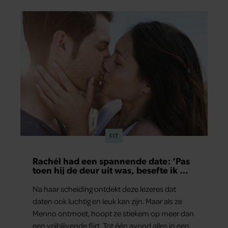
partners kunnen deze gegevens combineren met andere
informatie die u aan ze heeft verstrekt of die ze hebben
verzameld op basis van uw gebruik van hun services. U
gaat akkoord met onze cookies als u onze website blijft
gebruiken.
FIT
Rachél had een spannende date: ‘Pas
toen hij de deur uit was, besefte ik wat
er echt was gebeurd’
Na haar scheiding ontdekt deze lezeres dat
daten ook luchtig en leuk kan zijn. Maar als ze
Menno ontmoet, hoopt ze stiekem op meer dan
een vrijblijvende flirt. Tot één avond alles in een