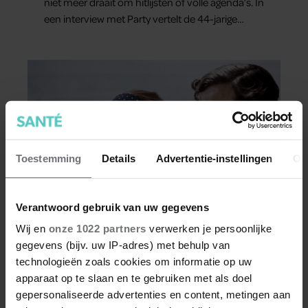
niet meer draait om hitlijsten of volle agenda’s. In
een interview met Party vertelt de 44-jarige
artiest dat hij bewust gas terugneemt. Zijn gezin
staat voorop en ook over het gemis van zijn
oudste zoon London spreekt hij openhartig.
Toestemming
Details
Advertentie-instellingen
Ov
Verantwoord gebruik van uw gegevens
FIT
Wij en
onze 1022 partners
verwerken je persoonlijke
gegevens (bijv. uw IP-adres) met behulp van
Column: Honderd jaar Claus
technologieën zoals cookies om informatie op uw
apparaat op te slaan en te gebruiken met als doel
Deze column komt uit Weekend 32.
gepersonaliseerde advertenties en content, metingen aan