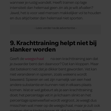
wanneer je rustig wandelt. Heeft trainen op lage
intensiteit dan helemaal geen zin als je wilt afvallen?
Jawel, het is voor veel mensen makkelijker vol te houden
en dus altijd beter dan helemaal niet sporten.
9. Krachttraining helpt niet bij
slanker worden
Geeft de
weegschaal
na een krachttraining aan dat
je zwaarder bent dan daarvoor? Dat kan kloppen. Maar
dat betekent niet dat je dikker bent geworden. Vet kan
niet veranderen in spieren, zoals weleens wordt
beweerd. Spieren en vet zijn namelijk van een heel
andere substantie en kunnen niet in elkaars plaats
komen. Wat er wel gebeurt als je aan krachttraining
doet: het percentage vet in je lichaam slinkt en het
percentage spierweefsel wordt vergroot. Je weegt dus
misschien wat meer op de weegschaal, maar je zult ook
merken dat je kleding losser zit, dat je boven armen