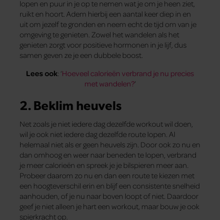
lopen en puur in je op te nemen wat je om je heen ziet,
ruikt en hoort. Adem hierbij een aantal keer diep in en
uit om jezelf te gronden en neem echt de tijd om van je
omgeving te genieten. Zowel het wandelen als het
genieten zorgt voor positieve hormonen in je lijf, dus
samen geven ze je een dubbele boost.
Lees ook
: ‘
Hoeveel calorieën verbrand je nu precies
met wandelen?
’
2. Beklim heuvels
Net zoals je niet iedere dag dezelfde workout wil doen,
wil je ook niet iedere dag dezelfde route lopen. Al
helemaal niet als er geen heuvels zijn. Door ook zo nu en
dan omhoog en weer naar beneden te lopen, verbrand
je meer calorieën en spreek je je bilspieren meer aan.
Probeer daarom zo nu en dan een route te kiezen met
een hoogteverschil erin en blijf een consistente snelheid
aanhouden, of je nu naar boven loopt of niet. Daardoor
geef je niet alleen je hart een workout, maar bouw je ook
spierkracht op.