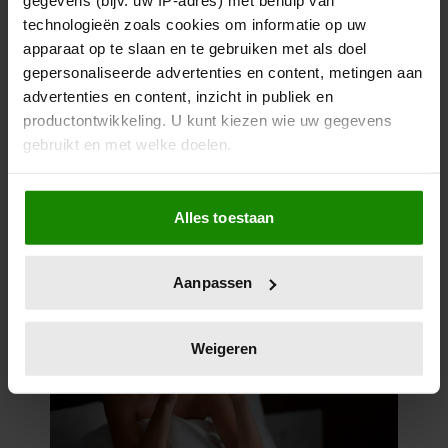
gegevens (bijv. uw IP-adres) met behulp van
technologieën zoals cookies om informatie op uw
apparaat op te slaan en te gebruiken met als doel
gepersonaliseerde advertenties en content, metingen aan
advertenties en content, inzicht in publiek en
productontwikkeling. U kunt kiezen wie uw gegevens
gebruikt en met welke doelen.
Als u het toestaat, willen we ook graag:
Alles toestaan
Informatie verzamelen over uw geografische
locatie, die tot een paar meter nauwkeurig kan zijn
Uw apparaat identificeren door het actief te
Aanpassen
scannen op specifieke eigenschappen (fingerprinting)
Lees meer over hoe uw persoonlijke gegevens worden
verwerkt en stel uw voorkeuren in het
detailgedeelte
in.
Weigeren
U kunt uw toestemming op elk moment wijzigen of
intrekken in de Cookieverklaring.
We gebruiken cookies om content en advertenties te