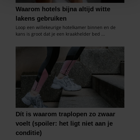
personaliseren, om functies voor social media te bieden
en om ons websiteverkeer te analyseren. Ook delen we
informatie over uw gebruik van onze site met onze
partners voor social media, adverteren en analyse. Deze
partners kunnen deze gegevens combineren met andere
informatie die u aan ze heeft verstrekt of die ze hebben
verzameld op basis van uw gebruik van hun services. U
gaat akkoord met onze cookies als u onze website blijft
gebruiken.