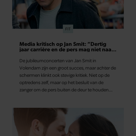
FIT
Media kritisch op Jan Smit: “Dertig
jaar carrière en de pers mag niet naar
binnen”
De jubileumconcerten van Jan Smit in
Volendam zijn een groot succes, maar achter de
schermen klinkt ook stevige kritiek. Niet op de
optredens zelf, maar op het besluit van de
zanger om de pers buiten de deur te houden.
Tijdens de uitzending van ‘Shownieuws’ uitten
verschillende entertainmentjournalisten hun
teleurstelling. Volgens hen is Jan Smit de
afgelopen jaren steeds moeilijker bereikbaar
geworden en gunt hij de media nauwelijks nog
interviews.