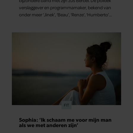
bijzondere band met zijn zus Berbel. De politiek
verslaggever en programmamaker, bekend van
onder meer ‘Jinek’, ‘Beau’, ‘Renze’, ‘Humberto’
en ‘RTL Tonight’, vertelt dat juist zijn opvoeding
de basis vormde voor zijn carrière. Nog altijd kan
hij voor advies bij zijn zus terecht.
FIT
Sophia: ‘Ik schaam me voor mijn man
als we met anderen zijn’