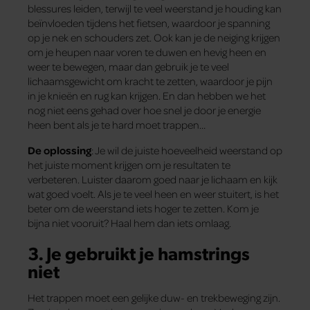
blessures leiden, terwijl te veel weerstand je houding kan
beïnvloeden tijdens het fietsen, waardoor je spanning
op je nek en schouders zet. Ook kan je de neiging krijgen
om je heupen naar voren te duwen en hevig heen en
weer te bewegen, maar dan gebruik je te veel
lichaamsgewicht om kracht te zetten, waardoor je pijn
in je knieën en rug kan krijgen. En dan hebben we het
nog niet eens gehad over hoe snel je door je energie
heen bent als je te hard moet trappen…
De oplossing
: Je wil de juiste hoeveelheid weerstand op
het juiste moment krijgen om je resultaten te
verbeteren. Luister daarom goed naar je lichaam en kijk
wat goed voelt. Als je te veel heen en weer stuitert, is het
beter om de weerstand iets hoger te zetten. Kom je
bijna niet vooruit? Haal hem dan iets omlaag.
3. Je gebruikt je hamstrings
niet
Het trappen moet een gelijke duw- en trekbeweging zijn.