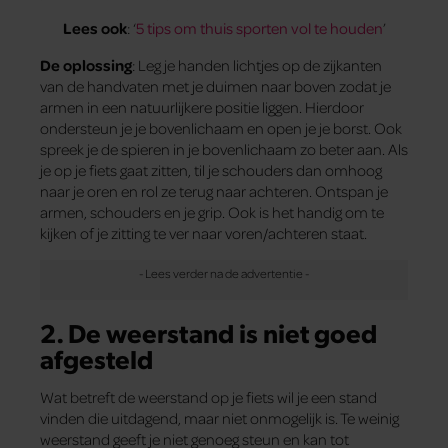
Lees ook
: ‘
5 tips om thuis sporten vol te houden
’
De oplossing
: Leg je handen lichtjes op de zijkanten
van de handvaten met je duimen naar boven zodat je
armen in een natuurlijkere positie liggen. Hierdoor
ondersteun je je bovenlichaam en open je je borst. Ook
spreek je de spieren in je bovenlichaam zo beter aan. Als
je op je fiets gaat zitten, til je schouders dan omhoog
naar je oren en rol ze terug naar achteren. Ontspan je
armen, schouders en je grip. Ook is het handig om te
kijken of je zitting te ver naar voren/achteren staat.
2. De weerstand is niet goed
afgesteld
Wat betreft de weerstand op je fiets wil je een stand
vinden die uitdagend, maar niet onmogelijk is. Te weinig
weerstand geeft je niet genoeg steun en kan tot