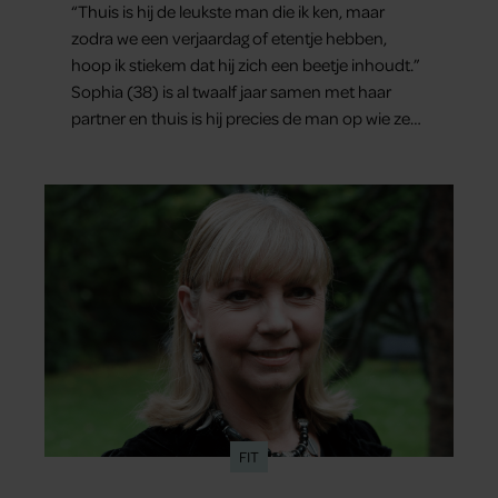
“Thuis is hij de leukste man die ik ken, maar
zodra we een verjaardag of etentje hebben,
hoop ik stiekem dat hij zich een beetje inhoudt.”
Sophia (38) is al twaalf jaar samen met haar
partner en thuis is hij precies de man op wie ze
verliefd werd: lief, zorgzaam en grappig. Toch
merkt ze dat ze zich steeds vaker schaamt zodra
ze samen onder de mensen zijn.
FIT