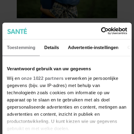
Wat als je stiekem verliefd op
een ander bent?
Toestemming
Details
Advertentie-instellingen
Ov
Verantwoord gebruik van uw gegevens
Wij en
onze 1022 partners
verwerken je persoonlijke
gegevens (bijv. uw IP-adres) met behulp van
technologieën zoals cookies om informatie op uw
apparaat op te slaan en te gebruiken met als doel
gepersonaliseerde advertenties en content, metingen aan
advertenties en content, inzicht in publiek en
productontwikkeling. U kunt kiezen wie uw gegevens
7 kleine dingen die je leven
gebruikt en met welke doelen.
beter maken (en weinig tijd