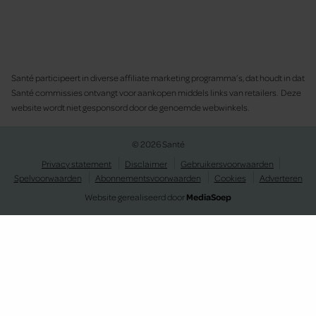
Santé participeert in diverse affiliate marketing programma’s, dat houdt in dat
Santé commissies ontvangt voor aankopen middels links van retailers. Deze
website wordt niet gesponsord door de genoemde webwinkels.
© 2026 Santé
Privacy statement
Disclaimer
Gebruikersvoorwaarden
Spelvoorwaarden
Abonnementsvoorwaarden
Cookies
Adverteren
Website gerealiseerd door
MediaSoep