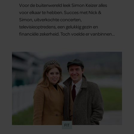
Voor de buitenwereld leek Simon Keizer alles
voor elkaar te hebben. Succes met Nick &
Simon, uitverkochte concerten,
televisieoptredens, een gelukkig gezin en
financiële zekerheid. Toch voelde er vanbinnen
al jaren iets niet goed. In een openhartig
interview met ‘MAX Magazine’ vertelt de zanger
dat hij lange tijd vooral overleefde en steeds
verder van zijn gevoel verwijderd raakte.
FIT