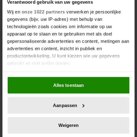
Verantwoord gebruik van uw gegevens
Wij en
onze 1022 partners
verwerken je persoonlijke
gegevens (bijv. uw IP-adres) met behulp van
technologieën zoals cookies om informatie op uw
apparaat op te slaan en te gebruiken met als doel
Hoe ongezond zijn ijsjes?
gepersonaliseerde advertenties en content, metingen aan
advertenties en content, inzicht in publiek en
productontwikkeling. U kunt kiezen wie uw gegevens
gebruikt en met welke doelen.
Als u het toestaat, willen we ook graag:
Alles toestaan
Informatie verzamelen over uw geografische
locatie, die tot een paar meter nauwkeurig kan zijn
Uw apparaat identificeren door het actief te
Aanpassen
scannen op specifieke eigenschappen (fingerprinting)
Lees meer over hoe uw persoonlijke gegevens worden
verwerkt en stel uw voorkeuren in het
detailgedeelte
in.
Weigeren
Wat als je stiekem verliefd op
U kunt uw toestemming op elk moment wijzigen of
een ander bent?