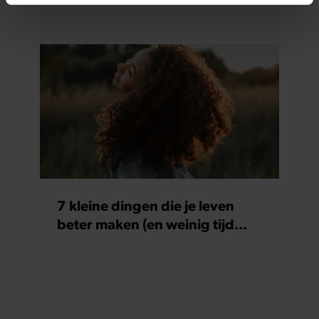
intrekken in de Cookieverklaring.
We gebruiken cookies om content en advertenties te
personaliseren, om functies voor social media te bieden
en om ons websiteverkeer te analyseren. Ook delen we
informatie over uw gebruik van onze site met onze
partners voor social media, adverteren en analyse. Deze
partners kunnen deze gegevens combineren met andere
informatie die u aan ze heeft verstrekt of die ze hebben
verzameld op basis van uw gebruik van hun services. U
gaat akkoord met onze cookies als u onze website blijft
gebruiken.
7 kleine dingen die je leven
beter maken (en weinig tijd
kosten)