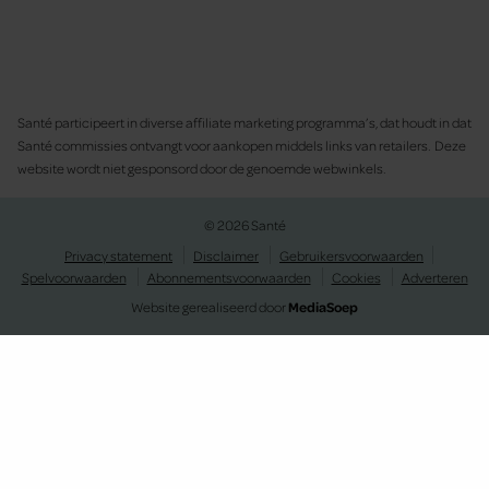
Santé participeert in diverse affiliate marketing programma’s, dat houdt in dat
Santé commissies ontvangt voor aankopen middels links van retailers. Deze
website wordt niet gesponsord door de genoemde webwinkels.
© 2026 Santé
Privacy statement
Disclaimer
Gebruikersvoorwaarden
Spelvoorwaarden
Abonnementsvoorwaarden
Cookies
Adverteren
Website gerealiseerd door
MediaSoep