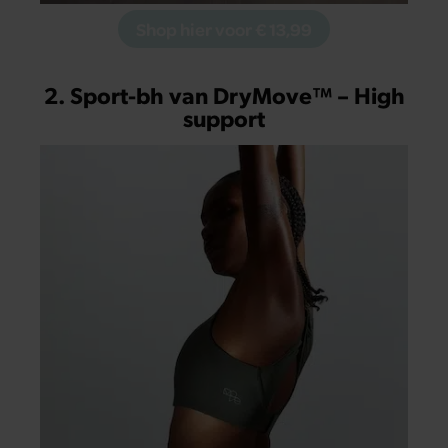
Shop hier voor € 13,99
2. Sport-bh van DryMove™ – High
support