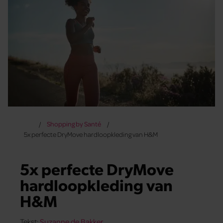
Shopping by Santé
5x perfecte DryMove hardloopkleding van H&M
5x perfecte DryMove
hardloopkleding van
H&M
Tekst:
Suzanne de Bakker