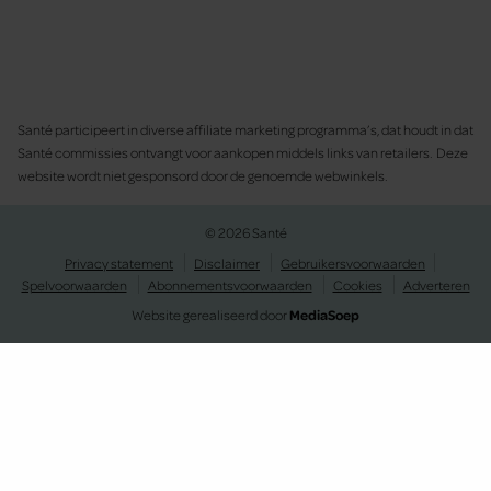
Santé participeert in diverse affiliate marketing programma’s, dat houdt in dat
Santé commissies ontvangt voor aankopen middels links van retailers. Deze
website wordt niet gesponsord door de genoemde webwinkels.
© 2026 Santé
Privacy statement
Disclaimer
Gebruikersvoorwaarden
Spelvoorwaarden
Abonnementsvoorwaarden
Cookies
Adverteren
Website gerealiseerd door
MediaSoep