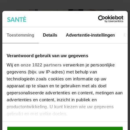
Toestemming
Details
Advertentie-instellingen
Ov
Verantwoord gebruik van uw gegevens
Wij en
onze 1022 partners
verwerken je persoonlijke
gegevens (bijv. uw IP-adres) met behulp van
Kun jij moeilijk dingen
technologieën zoals cookies om informatie op uw
weggooien? Dit is waarom
apparaat op te slaan en te gebruiken met als doel
gepersonaliseerde advertenties en content, metingen aan
advertenties en content, inzicht in publiek en
productontwikkeling. U kunt kiezen wie uw gegevens
gebruikt en met welke doelen.
Als u het toestaat, willen we ook graag: