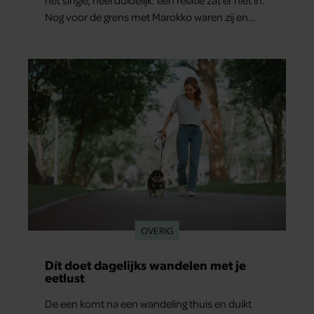
Nog voor de grens met Marokko waren zij en
Tobias (33) een stel. O en van dat jaartje reizen
maakten ze meteen maar even drie jaar. “Ik had
zo stellig gezegd: dit wordt niets!”
OVERIG
Dít doet dagelijks wandelen met je
eetlust
De een komt na een wandeling thuis en duikt