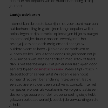
een rol in het bepalen van de huidbehandeling die bij
jou past.
Laat je adviseren
Internet kan de eerste fase zijn in de zoektocht naar een
huidbehandeling. In grote lijnen kan je bepalen welke
oplossingen er zijn en welke oplossingen bij jouw budget
en persoonlijke situatie passen. Vervolgens is het
belangrijk om een deskundig iemand naar jouw
huidprobleem te laten kijken en de oorzaak vast te
kunnen stellen. Ben je tot de conclusie gekomen dat je
jouw rimpels wilt laten behandelen met Botox of fillers
dan is het zeer belangrijk dat je hier naar laat kijken door
een arts bij een
cosmetisch kliniek
. Wees altijd kritisch in
de zoektocht naar een arts! Wij raden je aan nooit
zomaar direct een behandeling in te plannen, laat je
eerst adviseren tijdens een vrijblijvend consult. Internet
kan gezien worden als voorkennis, vervolgens laat je een
deskundige bepalen of de huidbehandeling die je hebt
gekozen ook daadwerkelijk past bij de verwachtingen die
je hebt.