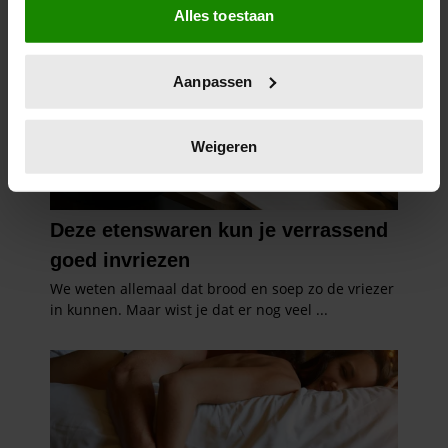
Alles toestaan
Informatie verzamelen over uw geografische
locatie, die tot een paar meter nauwkeurig kan zijn
Uw apparaat identificeren door het actief te
Aanpassen
scannen op specifieke eigenschappen (fingerprinting)
Lees meer over hoe uw persoonlijke gegevens worden
verwerkt en stel uw voorkeuren in het
detailgedeelte
in.
Weigeren
U kunt uw toestemming op elk moment wijzigen of
intrekken in de Cookieverklaring.
We gebruiken cookies om content en advertenties te
personaliseren, om functies voor social media te bieden
en om ons websiteverkeer te analyseren. Ook delen we
informatie over uw gebruik van onze site met onze
partners voor social media, adverteren en analyse. Deze
partners kunnen deze gegevens combineren met andere
informatie die u aan ze heeft verstrekt of die ze hebben
verzameld op basis van uw gebruik van hun services. U
gaat akkoord met onze cookies als u onze website blijft