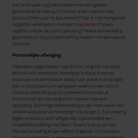
Kan je rimpels nog behandelen met een goede
gezichtsbehandeling of moet er al een injectie met
Botox of fillers aan te pas komen? Kan ik mijn hangende
oogleden verstrakken met een
oogcrème
of is een
ooglidcorrectie de juiste oplossing? Welke behandeling
geschikt is en bij jou past heeft te maken met een aantal
factoren.
Persoonlijke afweging
Meerdere wegen leiden naar Rome, dit geldt ook als je
de huid wilt verbeteren. Belangrijk is dat je in eerste
instantie met een kritisch beeld naar jezelf in de spiegel
kijkt en je precies kunt aangeven waar je je aan stoort.
Zodra je weet dat je je bijvoorbeeld stoort aan je
fronsrimpel dan kan je gericht zoeken naar een
oplossing. Sommige behandelingen zijn intensiever dan
andere waardoor de hersteltijd ook langer is. Een peeling
tegen rimpels is veel heftiger dan bijvoorbeeld een
rimpelbehandeling met fillers. Tevens heb je van een
filler behandeling langer effect, ongeveer 12 maanden.
Na een peeling kan je een week met schilfers rondlopen.