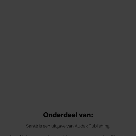
Tips om je lekker in je vel te voelen
Met de Santé nieuwsbrief ontvang je elke week
tips om je energiek, ontspannen en in balans
te voelen.
Onderdeel van:
Santé is een uitgave van Audax Publishing.