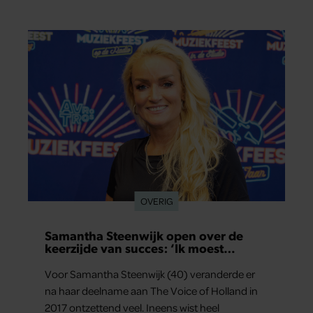
kunt nemen… en dat is in tijden van hybride
werken echt geen overbodige luxe.
OVERIG
Samantha Steenwijk open over de
keerzijde van succes: ‘Ik moest
overgeven in de auto’
Voor Samantha Steenwijk (40) veranderde er
na haar deelname aan The Voice of Holland in
2017 ontzettend veel. Ineens wist heel