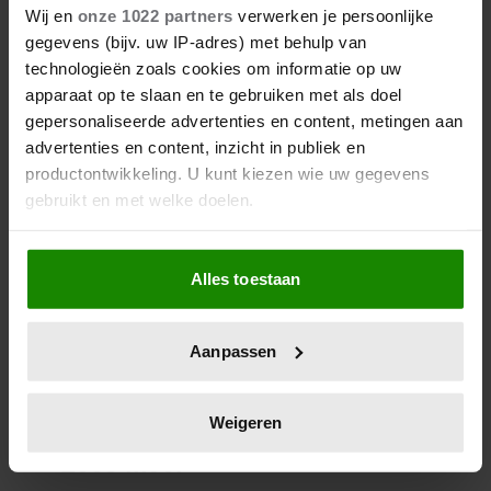
Wij en
onze 1022 partners
verwerken je persoonlijke
gegevens (bijv. uw IP-adres) met behulp van
technologieën zoals cookies om informatie op uw
apparaat op te slaan en te gebruiken met als doel
gepersonaliseerde advertenties en content, metingen aan
advertenties en content, inzicht in publiek en
productontwikkeling. U kunt kiezen wie uw gegevens
gebruikt en met welke doelen.
Als u het toestaat, willen we ook graag:
Kun jij moeilijk dingen
Alles toestaan
Informatie verzamelen over uw geografische
weggooien? Dit is waarom
locatie, die tot een paar meter nauwkeurig kan zijn
Uw apparaat identificeren door het actief te
Aanpassen
scannen op specifieke eigenschappen (fingerprinting)
Lees meer over hoe uw persoonlijke gegevens worden
verwerkt en stel uw voorkeuren in het
detailgedeelte
in.
Weigeren
U kunt uw toestemming op elk moment wijzigen of
intrekken in de Cookieverklaring.