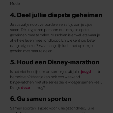
4. Deel jullie diepste geheimen
Je zus zal je nooit veroordelen en altijd aan je zijde
staan. Dé uitgelezen persoon dus om je diepste
geheimen mee te delen. Misschien is er wel iets waar je
al je hele leven mee rondloopt. En wie kent jou beter
dan je eigen zus? Waarschijnlijk lucht het op om je
geheim met haar te delen.
5. Houd een Disney-marathon
Is het niet heerlijk om de sprookjes uit jullie
jeugd
te
herbeleven? Maar je kan ook een weekend
bingewatchen met alle series die je vroeger samen keek.
Ken je
deze
nog?
6. Ga samen sporten
Samen sporten is goed voor jullie gezondheid, jullie