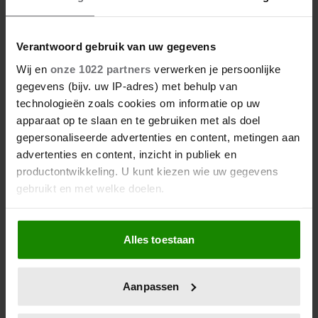
Kombucha: hoe gezond is dat
Verantwoord gebruik van uw gegevens
eigenlijk?
Wij en
onze 1022 partners
verwerken je persoonlijke
gegevens (bijv. uw IP-adres) met behulp van
technologieën zoals cookies om informatie op uw
apparaat op te slaan en te gebruiken met als doel
gepersonaliseerde advertenties en content, metingen aan
advertenties en content, inzicht in publiek en
productontwikkeling. U kunt kiezen wie uw gegevens
gebruikt en met welke doelen.
Als u het toestaat, willen we ook graag:
Alles toestaan
Informatie verzamelen over uw geografische
Kun jij moeilijk dingen
locatie, die tot een paar meter nauwkeurig kan zijn
Uw apparaat identificeren door het actief te
weggooien? Dit is waarom
Aanpassen
scannen op specifieke eigenschappen (fingerprinting)
Lees meer over hoe uw persoonlijke gegevens worden