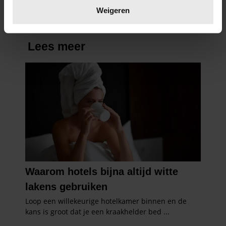
verwerkt en stel uw voorkeuren in het
detailgedeelte
in.
Weigeren
U kunt uw toestemming op elk moment wijzigen of
intrekken in de Cookieverklaring.
We gebruiken cookies om content en advertenties te
personaliseren, om functies voor social media te bieden
en om ons websiteverkeer te analyseren. Ook delen we
informatie over uw gebruik van onze site met onze
partners voor social media, adverteren en analyse. Deze
partners kunnen deze gegevens combineren met andere
informatie die u aan ze heeft verstrekt of die ze hebben
verzameld op basis van uw gebruik van hun services. U
gaat akkoord met onze cookies als u onze website blijft
gebruiken.