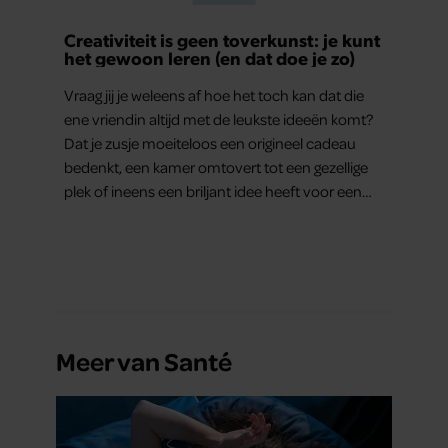
Creativiteit is geen toverkunst: je kunt
het gewoon leren (en dat doe je zo)
Vraag jij je weleens af hoe het toch kan dat die
ene vriendin altijd met de leukste ideeën komt?
Dat je zusje moeiteloos een origineel cadeau
bedenkt, een kamer omtovert tot een gezellige
plek of ineens een briljant idee heeft voor een
feestje? Of dat je buurman van een oude
plantenpot een hippe lamp weet te maken,
terwijl jij om de haverklap naar je sleutels loopt te
zoeken.
Meer van Santé