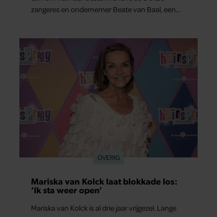
zangeres en ondernemer Beate van Baal, een
week door. Op sociale media deelt Sylvie Meis
prachtige foto’s van de zonovergoten
bestemming én vertelt ze hoe bijzonder de reis
voor haar is geweest.
OVERIG
Mariska van Kolck laat blokkade los:
‘Ik sta weer open’
Mariska van Kolck is al drie jaar vrijgezel. Lange