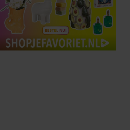
Tips om je lekker in je vel
te voelen
Met de Santé nieuwsbrief ontvang je elke
week tips om je energiek, ontspannen en in
balans te voelen.