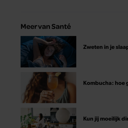
meteen maar even drie jaar. “Ik had zo stellig
gezegd: dit wordt niets!”
Meer van Santé
Zweten in je slaa
Kombucha: hoe ge
Kun jij moeilijk