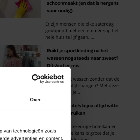
Over
p van technologieën zoals
erde advertenties en content,