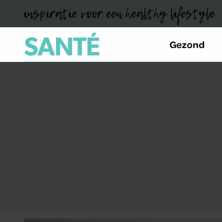
inspiratie voor een healthy lifestyle
Gezond