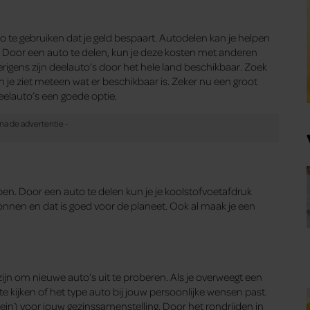
 te gebruiken dat je geld bespaart. Autodelen kan je helpen
. Door een auto te delen, kun je deze kosten met anderen
erigens zijn deelauto’s door het hele land beschikbaar. Zoek
n je ziet meteen wat er beschikbaar is. Zeker nu een groot
eelauto’s een goede optie.
pen. Door een auto te delen kun je je koolstofvoetafdruk
ronnen en dat is goed voor de planeet. Ook al maak je een
jn om nieuwe auto’s uit te proberen. Als je overweegt een
 kijken of het type auto bij jouw persoonlijke wensen past.
klein) voor jouw gezinssamenstelling. Door het rondrijden in