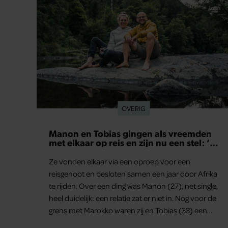
OVERIG
Manon en Tobias gingen als vreemden
met elkaar op reis en zijn nu een stel: ‘Ik
zei nog: dit wordt niets!’
Ze vonden elkaar via een oproep voor een
reisgenoot en besloten samen een jaar door Afrika
te rijden. Over een ding was Manon (27), net single,
heel duidelijk: een relatie zat er niet in. Nog voor de
grens met Marokko waren zij en Tobias (33) een
stel. O en van dat jaartje reizen maakten ze