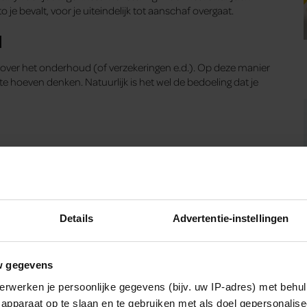
 je bevalt, voor je uiteindelijk tot aanschaf overgaat.
d
n over het onderhoud (of verzekeringen e.d.). Op deze manier
te hoeven denken. Natuurlijk is het wel de bedoeling dat je
Details
Advertentie-instellingen
w gegevens
erwerken je persoonlijke gegevens (bijv. uw IP-adres) met behul
apparaat op te slaan en te gebruiken met als doel gepersonalise