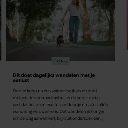
OVERIG
Dít doet dagelijks wandelen met je
eetlust
De een komt na een wandeling thuis en duikt
meteen de voorraadkast in, en de ander merkt
juist dat de trek in een tussendoortje na zo’n zelfde
wandeling verdwenen is. Dat wandelen je honger
simpelweg aanwakkert, blijkt uit onderzoek een
stuk te kort door de bocht. Er gebeurt iets veel