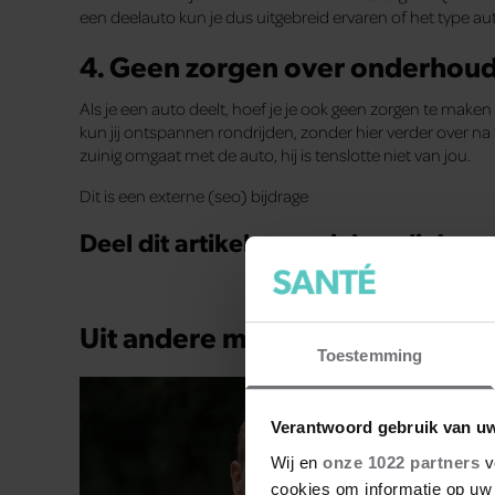
een deelauto kun je dus uitgebreid ervaren of het type auto
4. Geen zorgen over onderhou
Als je een auto deelt, hoef je je ook geen zorgen te make
kun jij ontspannen rondrijden, zonder hier verder over na 
zuinig omgaat met de auto, hij is tenslotte niet van jou.
Dit is een externe (seo) bijdrage
Deel dit artikel op social media!
Uit andere media
Toestemming
Verantwoord gebruik van u
Wij en
onze 1022 partners
v
cookies om informatie op uw 