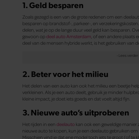
1. Geld besparen
Zoals gezegd is een van de grote redenen om een deelauto
besparen op brandstof-, parkeer-, en verzekeringskosten
delen, wat je op de lange duur veel geld kan besparen. Ov
gewoon op
deel auto Amsterdam
, of een andere plaats e
deel van de mensen hybride werkt, is het gebruiken van d
2. Beter voor het milieu
Het delen van een auto kan ook het milieu een beetje hel
verkleinen. Als je een auto deelt, gebruik je minder hulpb
kleine impact, je doet iets goeds en dat voelt altijd fijn.
3. Nieuwe auto’s uitproberen
Het rijden in een
deelauto
kan ook een geweldige manier zi
nieuwe auto te kopen, kun je een deelauto gebruiken om te
Misschien vind je dat ene model toch iets te groot (of te 