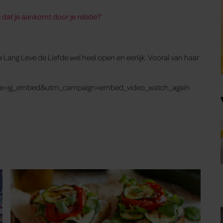
dat je aankomt door je relatie?
‘
ang Leve de Liefde wel heel open en eerlijk. Vooral van haar
rce=ig_embed&utm_campaign=embed_video_watch_again