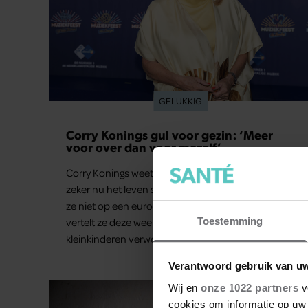
GELUKKIG
Corry Konings gul voor gezin: ‘Meer
voor over dan voor mezelf’
Corry Konings weet goed hoe belangrijk geld is,
zeker nu het leven steeds duurder wordt. Toch kijkt
ze niet op een euro als het om haar familie gaat,
vertelt ze deze week in Weekend. Haar kinderen en
Toestemming
kleinkinderen verwent ze met alle liefde. “Ik heb
voor hen meer over dan voor mezelf.”
Verantwoord gebruik van u
Wij en
onze 1022 partners
v
cookies om informatie op uw 