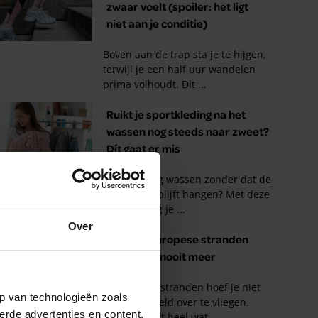
Over
p van technologieën zoals
erde advertenties en content,