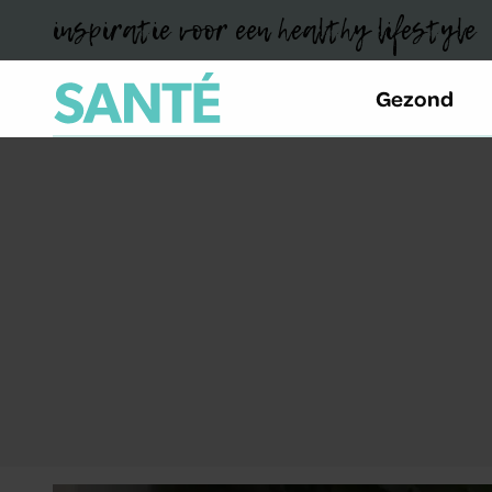
inspiratie voor een healthy lifestyle
Gezond