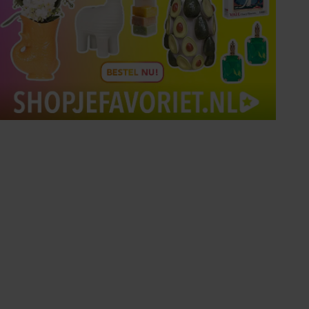
Tips om je lekker in je vel
te voelen
Met de Santé nieuwsbrief ontvang je elke
week tips om je energiek, ontspannen en in
balans te voelen.