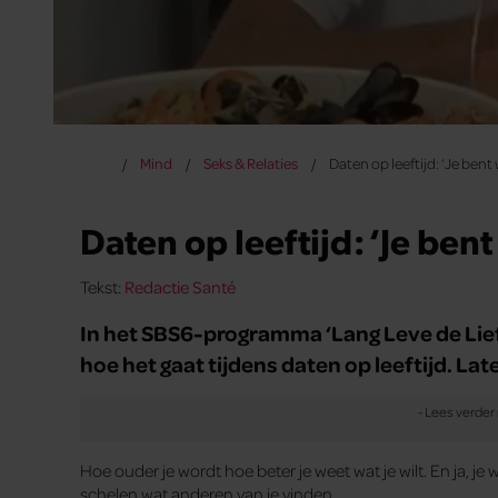
Mind
Seks & Relaties
Daten op leeftijd: ‘Je bent
Daten op leeftijd: ‘Je ben
Tekst:
Redactie Santé
In het SBS6-programma ‘Lang Leve de Lief
hoe het gaat tijdens daten op leeftijd. La
Hoe ouder je wordt hoe beter je weet wat je wilt. En ja, 
schelen wat anderen van je vinden.