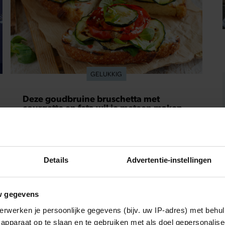
GELUKKIG
Deze goudbruine bruschetta met
courgette en feta wil je meteen maken
Bereidingstijd: 20 minuten • 700 g jonge
courgettes (klein en dun) • 400 g kerstomaatjes •
olijfolie • 2 tenen knoflook • 150 g feta • 4 dikke
Details
Advertentie-instellingen
sneden witbrood 1. Snijd de courgettes schuin in
plakken van 2 centimeter dik. Halveer de
tomaatjes. Pel en hak de knoflook. 2. Verhit een
w gegevens
scheut olie in…
erwerken je persoonlijke gegevens (bijv. uw IP-adres) met behul
apparaat op te slaan en te gebruiken met als doel gepersonalise