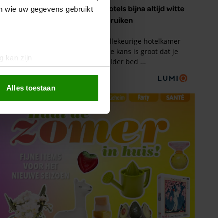
en wie uw gegevens gebruikt
g kan zijn
erprinting)
t
detailgedeelte
in. U kunt uw
Alles toestaan
 media te bieden en om ons
ze partners voor social
nformatie die u aan ze heeft
oord met onze cookies als u