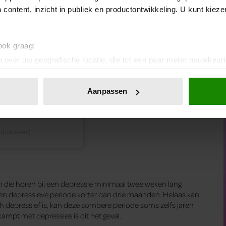
 content, inzicht in publiek en productontwikkeling. U kunt kiez
 ook graag:
 over uw geografische locatie, die tot een paar meter nauwkeuri
eren door het actief te scannen op specifieke eigenschappen (fing
onlijke gegevens worden verwerkt en stel uw voorkeuren in he
Aanpassen
jzigen of intrekken in de Cookieverklaring.
ent en advertenties te personaliseren, om functies voor social
edvanleer)
. Ook delen we informatie over uw gebruik van onze site met on
e. Deze partners kunnen deze gegevens combineren met andere i
erzameld op basis van uw gebruik van hun services. U gaat akk
ie horen bij een depressie minimaal twee weken lang
en depressieve periode korter dan drie maanden. Helaas kan
ch depressief is, kan deze sombere periode soms zelfs jaren
ampt met depressies is dit het geval.