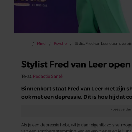
Mind
Psyche
Stylist Fred van Leer open over zi
Stylist Fred van Leer open
Tekst:
Redactie Santé
Binnenkort staat Fred van Leer met zijn s
ook met een depressie. Dit is hoe hij dat 
Als je een depressie hebt, wil je daar eigenlijk zo snel mo
van een sombere stemming, verlies van plezier en je kunt 