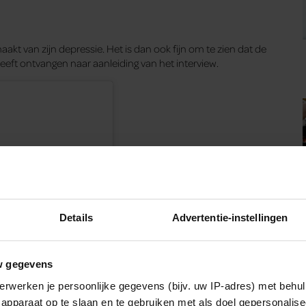
akt van zijn depressie. Het is dan ook fijn om te zien dat de
heeft ontvangen naar aanleiding van het interview.
Details
Advertentie-instellingen
w gegevens
erwerken je persoonlijke gegevens (bijv. uw IP-adres) met behul
apparaat op te slaan en te gebruiken met als doel gepersonalise
en