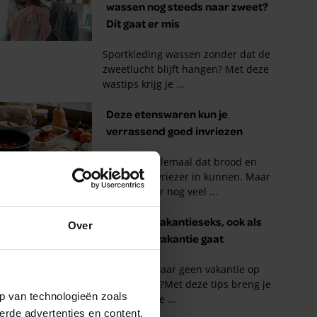
Over
p van technologieën zoals
erde advertenties en content,