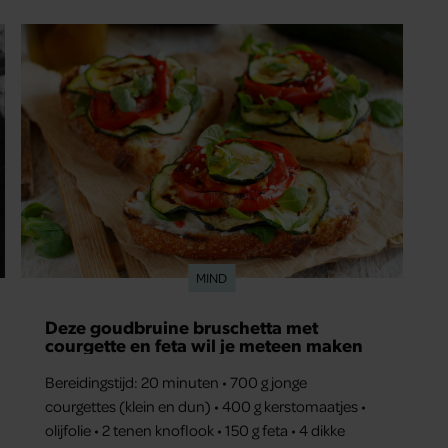
MIND
Deze goudbruine bruschetta met
courgette en feta wil je meteen maken
Bereidingstijd: 20 minuten • 700 g jonge
courgettes (klein en dun) • 400 g kerstomaatjes •
olijfolie • 2 tenen knoflook • 150 g feta • 4 dikke