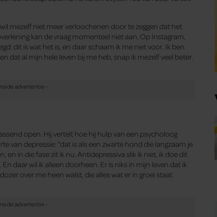
: ik wil mezelf niet meer verloochenen door te zeggen dat het
lpverlening kan de vraag momenteel niet aan. Op Instagram,
egd: dit is wat het is, en daar schaam ik me niet voor. Ik ben
 en dat al mijn hele leven bij me heb, snap ik mezelf veel beter.
assend open. Hij vertelt hoe hij hulp van een psycholoog
te van depressie: “dat is als een zwarte hond die langzaam je
n in die fase zit ik nu. Antidepressiva slik ik niet, ik doe dit
n daar wil ik alleen doorheen. Er is niks in mijn leven dat ik
dozer over me heen walst, die alles wat er in groei staat