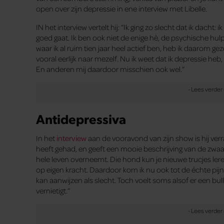
open over zijn depressie in ene interview met Libelle.
IN het interview vertelt hij: “Ik ging zo slecht dat ik dacht
goed gaat. Ik ben ook niet de enige hè, de psychische hu
waar ik al ruim tien jaar heel actief ben, heb ik daarom gez
vooral eerlijk naar mezelf. Nu ik weet dat ik depressie heb,
En anderen mij daardoor misschien ook wel.”
Antidepressiva
In het
interview
aan de vooravond van zijn show is hij verr
heeft gehad, en geeft een mooie beschrijving van de zwaar
hele leven overneemt. Die hond kun je nieuwe trucjes leren, e
op eigen kracht. Daardoor kom ik nu ook tot de échte pijn. E
kan aanwijzen als slecht. Toch voelt soms alsof er een bull
vernietigt.”