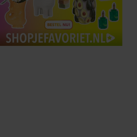
Tips om je lekker in je vel
te voelen
Met de Santé nieuwsbrief ontvang je elke
week tips om je energiek, ontspannen en in
balans te voelen.