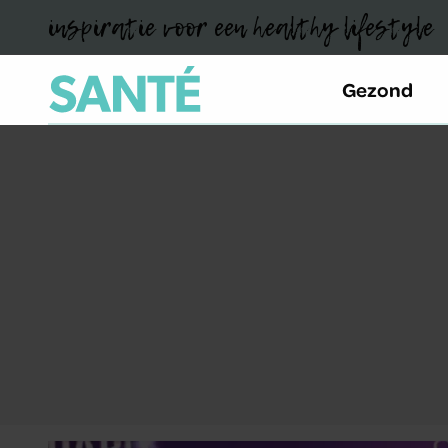
inspiratie voor een healthy lifestyle
Gezond