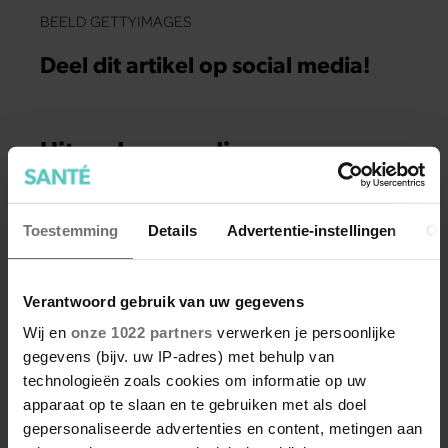
BEELD GETTYIMAGES
Deel dit artikel op social media!
Uit andere media
Toestemming
Details
Advertentie-instellingen
Ov
Verantwoord gebruik van uw gegevens
Wij en
onze 1022 partners
verwerken je persoonlijke
gegevens (bijv. uw IP-adres) met behulp van
technologieën zoals cookies om informatie op uw
apparaat op te slaan en te gebruiken met als doel
gepersonaliseerde advertenties en content, metingen aan
MIND