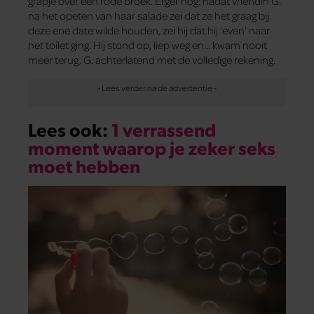
grapje over een rode broek. Erger nog: nadat vriendin G.
na het opeten van haar salade zei dat ze het graag bij
deze ene date wilde houden, zei hij dat hij ‘even’ naar
het toilet ging. Hij stond op, liep weg en… kwam nooit
meer terug, G. achterlatend met de volledige rekening.
Lees ook:
1 verrassend
moment waarop je zeker seks
moet hebben