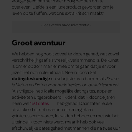
vroeger geen partner meer nodig hebben om te
overleven. Liefde is een luxeproduct geworden om je
leven op te fluffen, wat ons extra kritisch maakt.’
Groot avontuur
We hebben nog nooit zoveel te kiezen gehad, wat zowel
verschrikkelijk gaaf als vreselijk verlammend is. De kunst
is om er op zo’n manier mee om te gaan dat je er voor
jezelf het optimale uithaalt. Neem Tosca Sel,
datingdeskundige
en schrijfster van boeken als
Daten
is Meten
en
Daten voor herintreders op de liefdesmarkt
.
‘Als vrijgezel heb ik alle mogelijke datingsites, apps en
activiteiten uitgeprobeerd. Ik denk dat ik door de jaren
heen wel
150 dates
heb gehad. Daar zaten leuke
afspraken bij met mannen die energiek en
geïnteresseerd waren, lol wilden hebben en met wie het
uiteindelijk toch niets werd, maar ik heb ook veel
afschuwelijke dates gehad met mannen die na twee uur