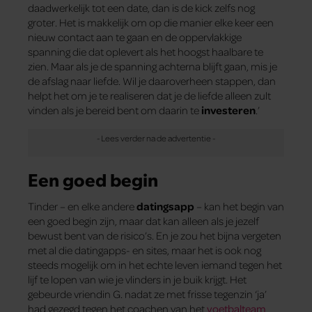
daadwerkelijk tot een date, dan is de kick zelfs nog
groter. Het is makkelijk om op die manier elke keer een
nieuw contact aan te gaan en de oppervlakkige
spanning die dat oplevert als het hoogst haalbare te
zien. Maar als je de spanning achterna blijft gaan, mis je
de afslag naar liefde. Wil je daaroverheen stappen, dan
helpt het om je te realiseren dat je de liefde alleen zult
vinden als je bereid bent om daarin te
investeren
.’
Een goed begin
Tinder – en elke andere
datingsapp
– kan het begin van
een goed begin zijn, maar dat kan alleen als je jezelf
bewust bent van de risico’s. En je zou het bijna vergeten
met al die datingapps- en sites, maar het is ook nog
steeds mogelijk om in het echte leven iemand tegen het
lijf te lopen van wie je vlinders in je buik krijgt. Het
gebeurde vriendin G. nadat ze met frisse tegenzin ‘ja’
had gezegd tegen het coachen van het
voetbalteam