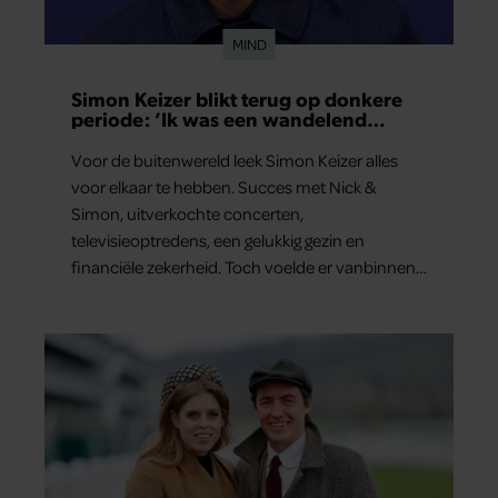
partners kunnen deze gegevens combineren met andere
MIND
informatie die u aan ze heeft verstrekt of die ze hebben
verzameld op basis van uw gebruik van hun services. U
Simon Keizer blikt terug op donkere
gaat akkoord met onze cookies als u onze website blijft
periode: ‘Ik was een wandelend
gebruiken.
hoofd’
Voor de buitenwereld leek Simon Keizer alles
voor elkaar te hebben. Succes met Nick &
Simon, uitverkochte concerten,
televisieoptredens, een gelukkig gezin en
financiële zekerheid. Toch voelde er vanbinnen
al jaren iets niet goed. In een openhartig
interview met ‘MAX Magazine’ vertelt de zanger
dat hij lange tijd vooral overleefde en steeds
verder van zijn gevoel verwijderd raakte.