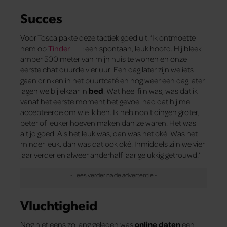
Succes
Voor Tosca pakte deze tactiek goed uit. ‘Ik ontmoette
hem op
Tinder
: een spontaan, leuk hoofd. Hij bleek
amper 500 meter van mijn huis te wonen en onze
eerste chat duurde vier uur. Een dag later zijn we iets
gaan drinken in het buurtcafé en nog weer een dag later
lagen we bij elkaar in
bed
. Wat heel fijn was, was dat ik
vanaf het eerste moment het gevoel had dat hij me
accepteerde om wie ik ben. Ik heb nooit dingen groter,
beter of leuker hoeven maken dan ze waren. Het was
altijd goed. Als het leuk was, dan was het oké. Was het
minder leuk, dan was dat ook oké. Inmiddels zijn we vier
jaar verder en alweer anderhalf jaar gelukkig getrouwd.’
Vluchtigheid
Nog niet eens zo lang geleden was
online daten
een