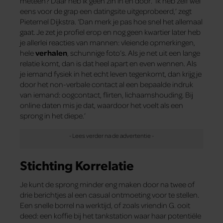
meteen? Daar heb ik geen zin in en dóór. ‘Ik heb zelf wel
eens voor de grap een datingsite uitgeprobeerd,’ zegt
Pieternel Dijkstra. ‘Dan merk je pas hoe snel het allemaal
gaat. Je zet je profiel erop en nog geen kwartier later heb
je allerlei reacties van mannen: vleiende opmerkingen,
hele
verhalen
, schunnige foto’s. Als je net uit een lange
relatie komt, dan is dat heel apart en even wennen. Als
je iemand fysiek in het echt leven tegenkomt, dan krijg je
door het non-verbale contact al een bepaalde indruk
van iemand: oogcontact, flirten, lichaamshouding. Bij
online daten mis je dat, waardoor het voelt als een
sprong in het diepe.’
Stichting Korrelatie
Je kunt de sprong minder eng maken door na twee of
drie berichtjes al een casual ontmoeting voor te stellen.
Een snelle borrel na werktijd, of zoals vriendin G. ooit
deed: een koffie bij het tankstation waar haar potentiële