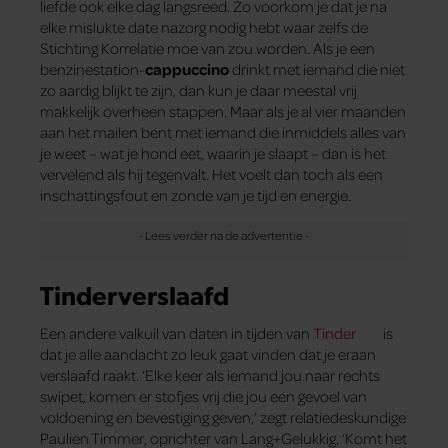
liefde ook elke dag langsreed. Zo voorkom je dat je na
elke mislukte date nazorg nodig hebt waar zelfs de
Stichting Korrelatie moe van zou worden. Als je een
benzinestation-
cappuccino
drinkt met iemand die niet
zo aardig blijkt te zijn, dan kun je daar meestal vrij
makkelijk overheen stappen. Maar als je al vier maanden
aan het mailen bent met iemand die inmiddels alles van
je weet – wat je hond eet, waarin je slaapt – dan is het
vervelend als hij tegenvalt. Het voelt dan toch als een
inschattingsfout en zonde van je tijd en energie.
Tinderverslaafd
Een andere valkuil van daten in tijden van
Tinder
is
dat je alle aandacht zo leuk gaat vinden dat je eraan
verslaafd raakt. ‘Elke keer als iemand jou naar rechts
swipet, komen er stofjes vrij die jou een gevoel van
voldoening en bevestiging geven,’ zegt relatiedeskundige
Paulien Timmer, oprichter van Lang+Gelukkig. ‘Komt het