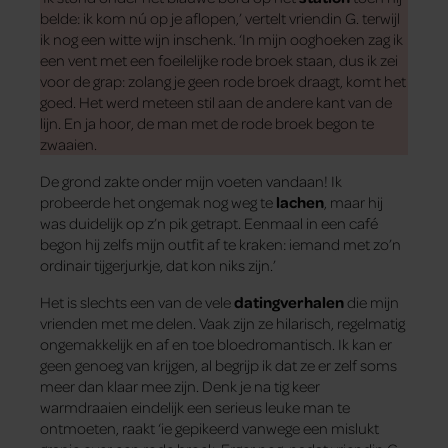
belde: ik kom nú op je aflopen,’ vertelt vriendin G. terwijl
ik nog een witte wijn inschenk. ‘In mijn ooghoeken zag ik
een vent met een foeilelijke rode broek staan, dus ik zei
voor de grap: zolang je geen rode broek draagt, komt het
goed. Het werd meteen stil aan de andere kant van de
lijn. En ja hoor, de man met de rode broek begon te
zwaaien.
De grond zakte onder mijn voeten vandaan! Ik
probeerde het ongemak nog weg te
lachen
, maar hij
was duidelijk op z’n pik getrapt. Eenmaal in een café
begon hij zelfs mijn outfit af te kraken: iemand met zo’n
ordinair tijgerjurkje, dat kon niks zijn.’
Het is slechts een van de vele
datingverhalen
die mijn
vrienden met me delen. Vaak zijn ze hilarisch, regelmatig
ongemakkelijk en af en toe bloedromantisch. Ik kan er
geen genoeg van krijgen, al begrijp ik dat ze er zelf soms
meer dan klaar mee zijn. Denk je na tig keer
warmdraaien eindelijk een serieus leuke man te
ontmoeten, raakt ‘ie gepikeerd vanwege een mislukt