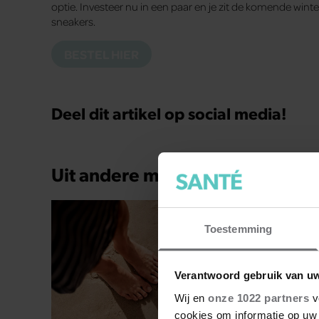
optie. Investeer nu in een paar en je zit de komende win
sneakers.
BESTEL HIER
Deel dit artikel op social media!
Uit andere media
Toestemming
Verantwoord gebruik van u
Wij en
onze 1022 partners
v
cookies om informatie op uw 