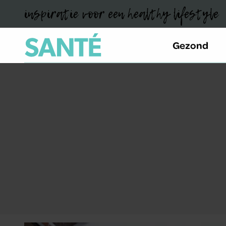
inspiratie voor een healthy lifestyle
Gezond