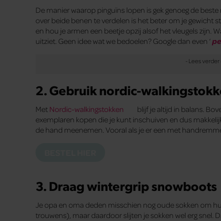
De manier waarop pinguïns lopen is gek genoeg de beste ma
over beide benen te verdelen is het beter om je gewicht st
en hou je armen een beetje opzij alsof het vleugels zijn. 
uitziet. Geen idee wat we bedoelen? Google dan even ‘
pe
2. Gebruik nordic-walkingstok
Met
Nordic-walkingstokken
blijf je altijd in balans. 
exemplaren kopen die je kunt inschuiven en dus makkel
de hand meenemen. Vooral als je er een met handremmen
BESTEL HIER
3. Draag wintergrip snowboots
Je opa en oma deden misschien nog oude sokken om hun 
trouwens), maar daardoor slijten je sokken wel erg snel. 