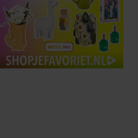
Tips om je lekker in je vel
te voelen
Met de Santé nieuwsbrief ontvang je elke
week tips om je energiek, ontspannen en in
balans te voelen.