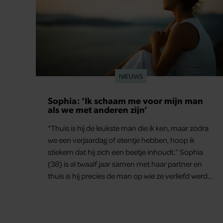
NIEUWS
Sophia: ‘Ik schaam me voor mijn man
als we met anderen zijn’
“Thuis is hij de leukste man die ik ken, maar zodra
we een verjaardag of etentje hebben, hoop ik
stiekem dat hij zich een beetje inhoudt.” Sophia
(38) is al twaalf jaar samen met haar partner en
thuis is hij precies de man op wie ze verliefd werd:
lief, zorgzaam en grappig. Toch merkt ze dat ze zich
steeds vaker schaamt zodra ze samen onder de
mensen zijn.