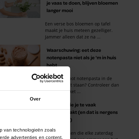
Over
p van technologieën zoals
erde advertenties en content,