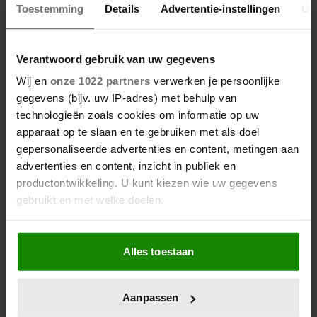
Toestemming
Details
Advertentie-instellingen
Ov
Win: CamelBak Thrive mok (navy
Verantwoord gebruik van uw gegevens
of moss)
Wij en
onze 1022 partners
verwerken je persoonlijke
gegevens (bijv. uw IP-adres) met behulp van
Wandelaars, opgelet: deze thermosmok van CamelBak
technologieën zoals cookies om informatie op uw
is ideaal voor lange wandelingen in de herfst of winter.
apparaat op te slaan en te gebruiken met als doel
gepersonaliseerde advertenties en content, metingen aan
advertenties en content, inzicht in publiek en
productontwikkeling. U kunt kiezen wie uw gegevens
gebruikt en met welke doelen.
Als u het toestaat, willen we ook graag:
Alles toestaan
Informatie verzamelen over uw geografische
locatie, die tot een paar meter nauwkeurig kan zijn
Uw apparaat identificeren door het actief te
Aanpassen
scannen op specifieke eigenschappen (fingerprinting)