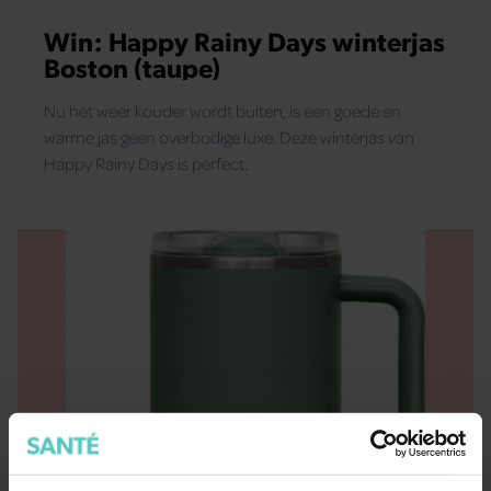
Win: Happy Rainy Days winterjas
Boston (taupe)
Nu het weer kouder wordt buiten, is een goede en
warme jas geen overbodige luxe. Deze winterjas van
Happy Rainy Days is perfect.