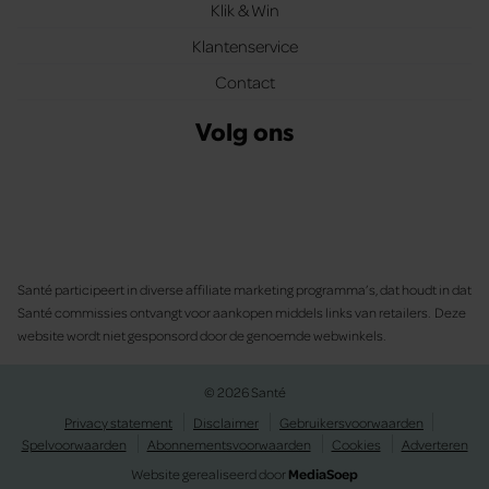
Klik & Win
Klantenservice
Contact
Volg ons
Santé participeert in diverse affiliate marketing programma’s, dat houdt in dat
Santé commissies ontvangt voor aankopen middels links van retailers. Deze
website wordt niet gesponsord door de genoemde webwinkels.
© 2026 Santé
Privacy statement
Disclaimer
Gebruikersvoorwaarden
Spelvoorwaarden
Abonnementsvoorwaarden
Cookies
Adverteren
Website gerealiseerd door
MediaSoep