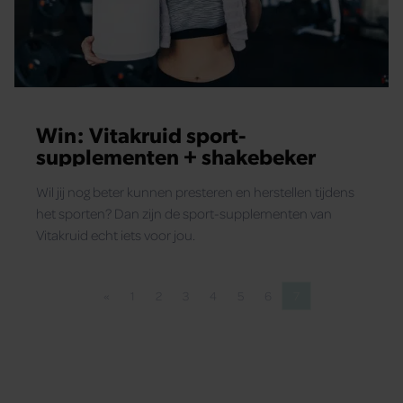
Win: Vitakruid sport-
supplementen + shakebeker
Wil jij nog beter kunnen presteren en herstellen tijdens
het sporten? Dan zijn de sport-supplementen van
Vitakruid echt iets voor jou.
«
1
2
3
4
5
6
7
Vorige pagina
Pagina
Pagina
Pagina
Pagina
Pagina
Pagina
Pagina