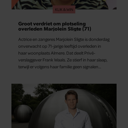
KLIK & WIN
Groot verdriet om plotseling
overleden Marjolein Sligte (71)
Actrice en zangeres Marjolein Sligte is donderdag
onverwacht op 71-jarige leeftijd overleden in
haar woonplaats Almere. Dat deelt Privé-
verslaggever Frank Waals. Ze stierf in haar slaap,
terwijl er volgens haar familie geen signalen
waren dat haar gezondheid achteruitging.