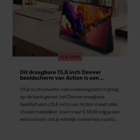
KLIK & WIN
Dit draagbare 15,6 inch Denver
beeldscherm van Action is een
gamechanger voor thuiswerkers én
binge-watchers
Of je nu thuiswerkt, veel onderweg bent of graag
op de bank gamet: het Denver draagbare
beeldscherm (15,6 inch) van Action maakt alles
zóveel makkelijker. Voor maar € 69,95 krijg je een
extra scherm dat je letterlijk overal mee naartoe
kunt nemen… en dat is in tijden van hybride
werken echt geen overbodige luxe.