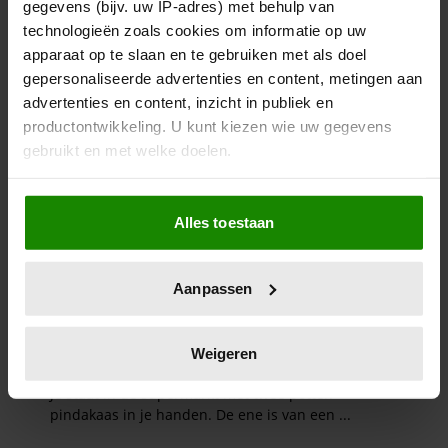
gegevens (bijv. uw IP-adres) met behulp van
technologieën zoals cookies om informatie op uw
apparaat op te slaan en te gebruiken met als doel
gepersonaliseerde advertenties en content, metingen aan
advertenties en content, inzicht in publiek en
productontwikkeling. U kunt kiezen wie uw gegevens
gebruikt en met welke doelen.
Als u het toestaat, willen we ook graag:
Alles toestaan
Informatie verzamelen over uw geografische
locatie, die tot een paar meter nauwkeurig kan zijn
Uw apparaat identificeren door het actief te
Aanpassen
scannen op specifieke eigenschappen (fingerprinting)
Lees meer over hoe uw persoonlijke gegevens worden
verwerkt en stel uw voorkeuren in het
detailgedeelte
in.
Weigeren
U kunt uw toestemming op elk moment wijzigen of
intrekken in de Cookieverklaring.
We gebruiken cookies om content en advertenties te