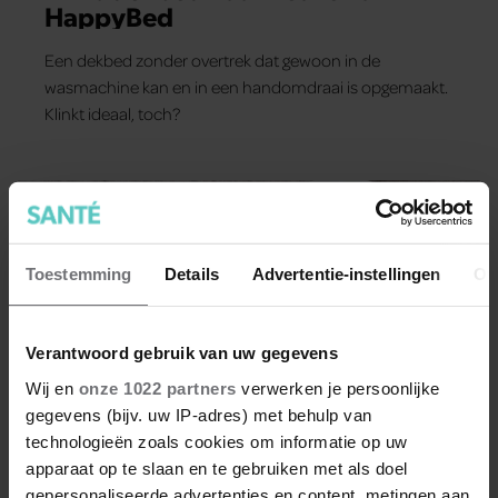
HappyBed
Een dekbed zonder overtrek dat gewoon in de
wasmachine kan en in een handomdraai is opgemaakt.
Klinkt ideaal, toch?
Toestemming
Details
Advertentie-instellingen
Ov
Verantwoord gebruik van uw gegevens
Wij en
onze 1022 partners
verwerken je persoonlijke
gegevens (bijv. uw IP-adres) met behulp van
RECEPTEN
technologieën zoals cookies om informatie op uw
apparaat op te slaan en te gebruiken met als doel
gepersonaliseerde advertenties en content, metingen aan