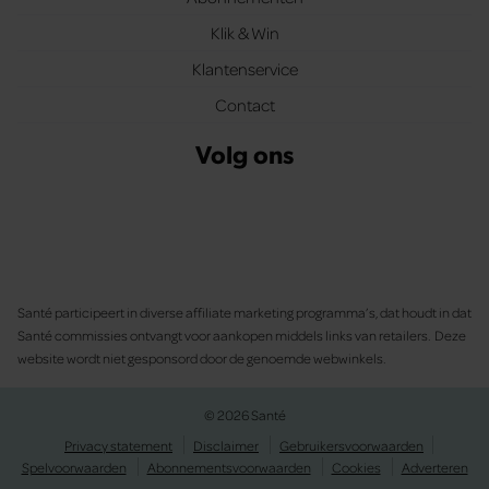
Klik & Win
Klantenservice
Contact
Volg ons
Santé participeert in diverse affiliate marketing programma’s, dat houdt in dat
Santé commissies ontvangt voor aankopen middels links van retailers. Deze
website wordt niet gesponsord door de genoemde webwinkels.
© 2026 Santé
Privacy statement
Disclaimer
Gebruikersvoorwaarden
Spelvoorwaarden
Abonnementsvoorwaarden
Cookies
Adverteren