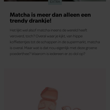
EXTRA
partners voor social media, adverteren en analyse. Deze
partners kunnen deze gegevens combineren met andere
Matcha is meer dan alleen een
informatie die u aan ze heeft verstrekt of die ze hebben
trendy drankje!
verzameld op basis van uw gebruik van hun services. U
gaat akkoord met onze cookies als u onze website blijft
Het lijkt wel alsof matcha ineens de wereld heeft
gebruiken.
veroverd, toch? Overal waar je kijkt, van hippe
koffietentjes tot de schappen in de supermarkt, matcha
is overal. Maar wat is dat nou eigenlijk met deze groene
poederthee? Waarom is iedereen er zo dol op?