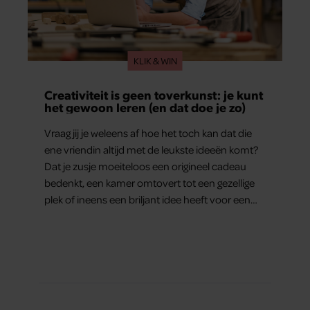
KLIK & WIN
Creativiteit is geen toverkunst: je kunt
het gewoon leren (en dat doe je zo)
Vraag jij je weleens af hoe het toch kan dat die
ene vriendin altijd met de leukste ideeën komt?
Dat je zusje moeiteloos een origineel cadeau
bedenkt, een kamer omtovert tot een gezellige
plek of ineens een briljant idee heeft voor een
feestje? Of dat je buurman van een oude
plantenpot een hippe lamp weet te maken,
terwijl jij om de haverklap naar je sleutels loopt te
zoeken.