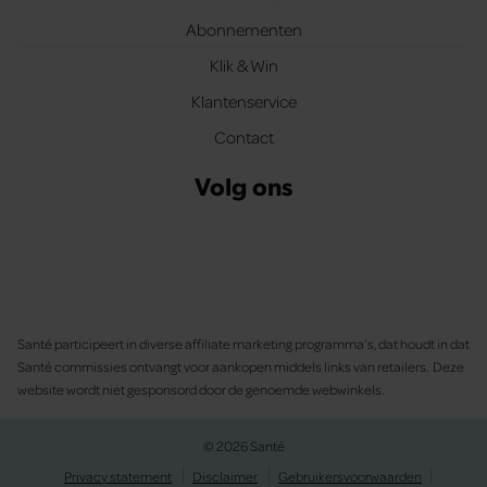
Abonnementen
Klik & Win
Klantenservice
Contact
Volg ons
Santé participeert in diverse affiliate marketing programma’s, dat houdt in dat
Santé commissies ontvangt voor aankopen middels links van retailers. Deze
website wordt niet gesponsord door de genoemde webwinkels.
© 2026 Santé
Privacy statement
Disclaimer
Gebruikersvoorwaarden