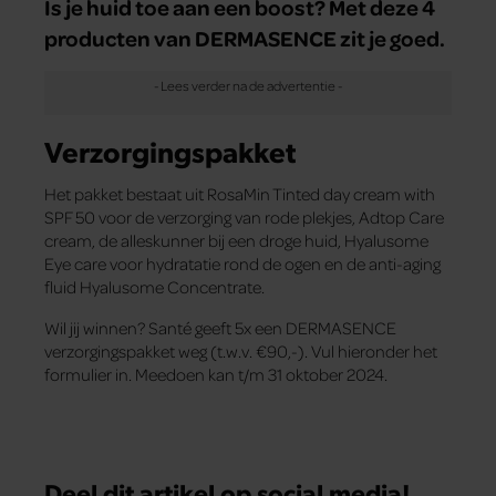
Is je huid toe aan een boost? Met deze 4
producten van DERMASENCE zit je goed.
Verzorgingspakket
Het pakket bestaat uit RosaMin Tinted day cream with
SPF 50 voor de verzorging van rode plekjes, Adtop Care
cream, de alleskunner bij een droge huid, Hyalusome
Eye care voor hydratatie rond de ogen en de anti-aging
fluid Hyalusome Concentrate.
Wil jij winnen? Santé geeft 5x een DERMASENCE
verzorgingspakket weg (t.w.v. €90,-). Vul hieronder het
formulier in. Meedoen kan t/m 31 oktober 2024.
Deel dit artikel op social media!