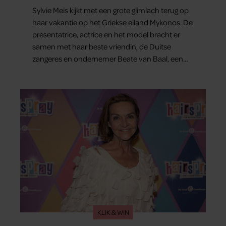
Sylvie Meis kijkt met een grote glimlach terug op
haar vakantie op het Griekse eiland Mykonos. De
presentatrice, actrice en het model bracht er
samen met haar beste vriendin, de Duitse
zangeres en ondernemer Beate van Baal, een
week door. Op sociale media deelt Sylvie Meis
prachtige foto’s van de zonovergoten
bestemming én vertelt ze hoe bijzonder de reis
voor haar is geweest.
KLIK & WIN