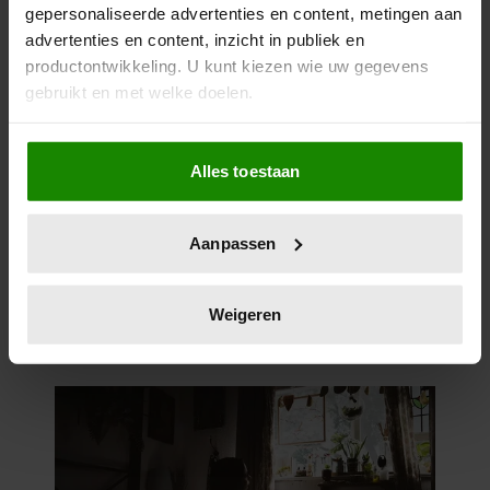
gepersonaliseerde advertenties en content, metingen aan
advertenties en content, inzicht in publiek en
productontwikkeling. U kunt kiezen wie uw gegevens
gebruikt en met welke doelen.
Als u het toestaat, willen we ook graag:
Alles toestaan
Informatie verzamelen over uw geografische
locatie, die tot een paar meter nauwkeurig kan zijn
Uw apparaat identificeren door het actief te
Aanpassen
scannen op specifieke eigenschappen (fingerprinting)
Lees meer over hoe uw persoonlijke gegevens worden
verwerkt en stel uw voorkeuren in het
detailgedeelte
in.
Weigeren
U kunt uw toestemming op elk moment wijzigen of
intrekken in de Cookieverklaring.
We gebruiken cookies om content en advertenties te
personaliseren, om functies voor social media te bieden
en om ons websiteverkeer te analyseren. Ook delen we