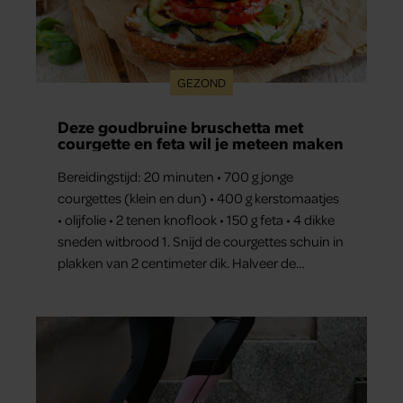
GEZOND
Deze goudbruine bruschetta met
courgette en feta wil je meteen maken
Bereidingstijd: 20 minuten • 700 g jonge
courgettes (klein en dun) • 400 g kerstomaatjes
• olijfolie • 2 tenen knoflook • 150 g feta • 4 dikke
sneden witbrood 1. Snijd de courgettes schuin in
plakken van 2 centimeter dik. Halveer de
tomaatjes. Pel en hak de knoflook. 2. Verhit een
scheut olie in…