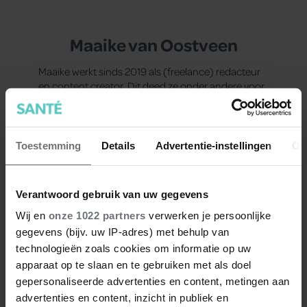
Maaike van Oostveen
Maaike werkt sinds 2019 als (freelance) redacteur
en content creator. Dit deed ze onder andere voor
merken en titels als NTR, CosmoGIRL! en
Corendon. Met een grenzeloze nieuwsgierigheid en
veel enthousiasme schrijft ze voor Santé over alles
wat het leven leuker, makkelijker en gezonder
Toestemming
Details
Advertentie-instellingen
Ov
maakt. Als reisliefhebber haalt ze inspiratie uit
verschillende culturen, terwijl haar liefde voor
dieren en goede koffie haar dagelijkse
Verantwoord gebruik van uw gegevens
geluksmomentjes vormen. Naast het creëren van
inspirerende content voor Santé, is ze ook actief
Wij en
onze 1022 partners
verwerken je persoonlijke
op TikTok of kan je haar tegenkomen op
gegevens (bijv. uw IP-adres) met behulp van
evenementen als hostess.
technologieën zoals cookies om informatie op uw
apparaat op te slaan en te gebruiken met als doel
Meer van Maaike
gepersonaliseerde advertenties en content, metingen aan
advertenties en content, inzicht in publiek en