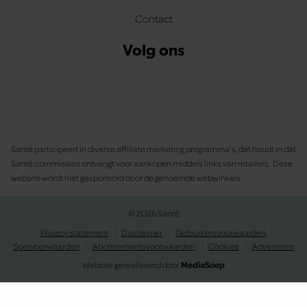
Contact
Volg ons
Santé participeert in diverse affiliate marketing programma’s, dat houdt in dat
Santé commissies ontvangt voor aankopen middels links van retailers. Deze
website wordt niet gesponsord door de genoemde webwinkels.
© 2026 Santé
Privacy statement
Disclaimer
Gebruikersvoorwaarden
Spelvoorwaarden
Abonnementsvoorwaarden
Cookies
Adverteren
Website gerealiseerd door
MediaSoep