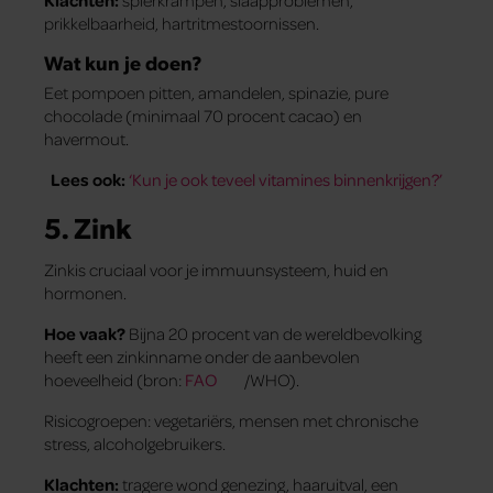
Klachten:
spierkrampen, slaapproblemen,
prikkelbaarheid, hartritmestoornissen.
Wat kun je doen?
Eet pompoen­ pitten, amandelen, spinazie, pure
chocolade (minimaal 70 procent cacao) en
havermout.
Lees ook:
‘Kun je ook teveel vitamines binnenkrijgen?’
5. Zink
Zinkis cruciaal voor je immuunsysteem, huid en
hormonen.
Hoe vaak?
Bijna 20 procent van de wereldbevolking
heeft een zinkinname onder de aanbevolen
hoeveelheid (bron:
FAO
/WHO).
Risicogroepen: vegetariërs, mensen met chronische
stress, alcoholgebruikers.
Klachten:
tragere wond genezing, haaruitval, een