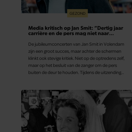
GEZOND
Media kritisch op Jan Smit: “Dertig jaar
carrière en de pers mag niet naar
binnen”
De jubileumconcerten van Jan Smit in Volendam
zijn een groot succes, maar achter de schermen
klinkt ook stevige kritiek. Niet op de optredens zelf,
maar op het besluit van de zanger om de pers
buiten de deur te houden. Tijdens de uitzending
van ‘Shownieuws’ uitten verschillende
entertainmentjournalisten hun teleurstelling.
Volgens hen is Jan Smit de afgelopen jaren steeds
moeilijker bereikbaar geworden en gunt hij de
media nauwelijks nog interviews.