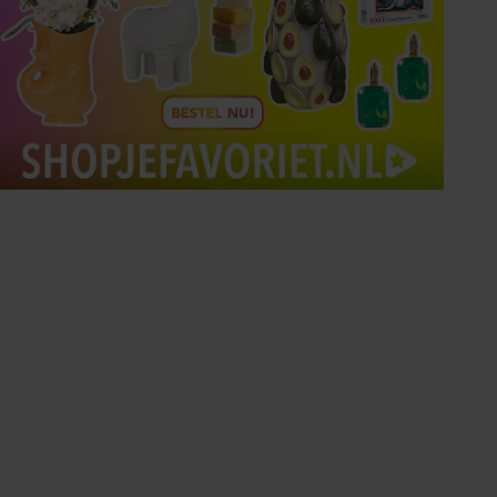
Tips om je lekker in je vel
te voelen
Met de Santé nieuwsbrief ontvang je elke
week tips om je energiek, ontspannen en in
balans te voelen.