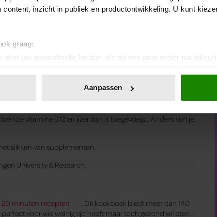
 content, inzicht in publiek en productontwikkeling. U kunt kiez
 ook graag:
 over uw geografische locatie, die tot een paar meter nauwkeuri
t eerste advies om dit aan te vullen met voeding, en door te
eren door het actief te scannen op specifieke eigenschappen (fing
en- dien goedkoper dan supplementen. In voedingsmiddelen
onlijke gegevens worden verwerkt en stel uw voorkeuren in he
e C namelijk ook andere voedingsstoffen, zoals vezels. Soms is
Aanpassen
jzigen of intrekken in de Cookieverklaring.
ere vrouwen en kleine kinderen hebben bijvoorbeeld meer
nist, is het lastig om genoeg vitamines en mineralen uit
ent en advertenties te personaliseren, om functies voor social
oldoende vitamine B12 en ijzer aan is toegevoegd. Anders kun je
. Ook delen we informatie over uw gebruik van onze site met on
e. Deze partners kunnen deze gegevens combineren met andere i
 het slikken van supplementen.
erzameld op basis van uw gebruik van hun services. U gaat akk
ngen University & Research.
20 minuten recepten
. Dit kookboek biedt meer dan 140
perfect voor wie weinig tijd heeft maar toch gezond wil eten.