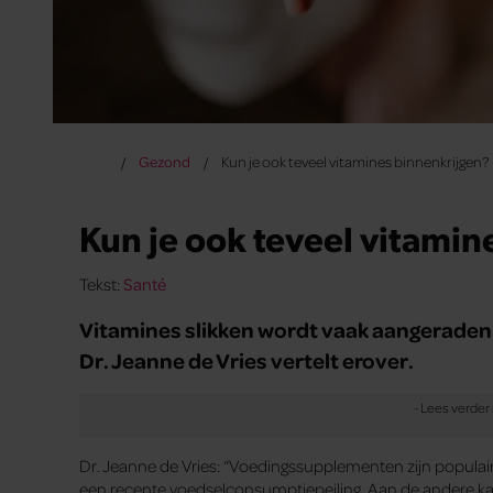
Gezond
Kun je ook teveel vitamines binnenkrijgen?
Kun je ook teveel vitamin
Tekst:
Santé
Vitamines slikken wordt vaak aangeraden. 
Dr. Jeanne de Vries vertelt erover.
Dr. Jeanne de Vries: “Voedingssupplementen zijn populair. B
een recente voedselconsumptiepeiling. Aan de andere k