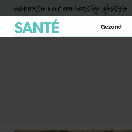
inspiratie voor een healthy lifestyle
Gezond