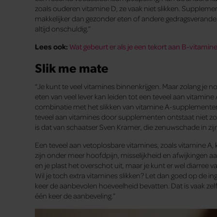
zoals ouderen vitamine D, ze vaak niet slikken. Supplemen
makkelijker dan gezonder eten of andere gedragsveranderi
altijd onschuldig.”
Lees ook:
Wat gebeurt er als je een tekort aan B-vitamin
Slik me mate
“Je kunt te veel vitamines binnenkrijgen. Maar zolang je 
eten van veel lever kan leiden tot een teveel aan vitamine A
combinatie met het slikken van vitamine A-supplementen.
teveel aan vitamines door supplementen ontstaat niet zo 
is dat van schaatser Sven Kramer, die zenuwschade in zijn
Een teveel aan vetoplosbare vitamines, zoals vitamine A,
zijn onder meer hoofdpijn, misselijkheid en afwijkingen a
en je plast het overschot uit, maar je kunt er wel diarree v
Wil je toch extra vitamines slikken? Let dan goed op de in
keer de aanbevolen hoeveelheid bevatten. Dat is vaak zelf
één keer de aanbeveling.”