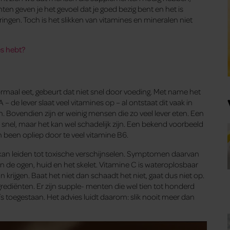
ten geven je het gevoel dat je goed bezig bent en het is
ngen. Toch is het slikken van vitamines en mineralen niet
es hebt?
normaal eet, gebeurt dat niet snel door voeding. Met name het
 – de lever slaat veel vitamines op – al ontstaat dit vaak in
 Bovendien zijn er weinig mensen die zo veel lever eten. Een
snel, maar het kan wel schadelijk zijn. Een bekend voorbeeld
 been opliep door te veel vitamine B6.
 kan leiden tot toxische verschijnselen. Symptomen daarvan
an de ogen, huid en het skelet. Vitamine C is wateroplosbaar
an krijgen. Baat het niet dan schaadt het niet, gaat dus niet op.
grediënten. Er zijn supple- menten die wel tien tot honderd
s toegestaan. Het advies luidt daarom: slik nooit meer dan