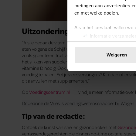
metingen aan advertenties en
en met welke doelen.
Als u het toestaat, willen we
Uitzonderingen
Informatie verzamelen
“Als je bepaalde vitamines en mineralen tekortkomt, is he
Uw apparaat identific
eten volgens de Schijf van Vijf. Dit is gezonder en bov
Lees meer over hoe uw perso
zoals groente en fruit zitten naast foliumzuur en vitamin
Weigeren
toestemming op elk moment wi
het slikken van supplementen wel nodig. Ouderen, zwang
vitamine D nodig. Ook als vegetariër, en met name als vega
We gebruiken cookies om cont
voeding te halen. Eet je vleesvervangers? Kijk dan of er v
dit aanvullen met supplementen.”
websiteverkeer te analyseren
media, adverteren en analys
Op
Voedingscentrum.nl
vind je meer informatie over
verstrekt of die ze hebben v
onze website blijft gebruiken.
Dr. Jeanne de Vries is voedingswetenschapper bij Wageni
Tip van de redactie:
Ontdek de kunst van snel en gezond koken met
Gezonde 
verrassende gerechten die binnen no-time op tafel staan, 