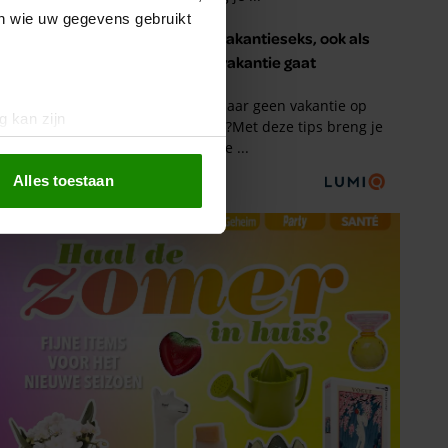
en wie uw gegevens gebruikt
g kan zijn
erprinting)
t
detailgedeelte
in. U kunt uw
Alles toestaan
 media te bieden en om ons
ze partners voor social
nformatie die u aan ze heeft
oord met onze cookies als u