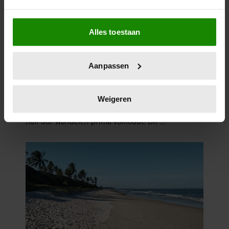
Als u het toestaat, willen we ook graag:
Alles toestaan
Informatie verzamelen over uw geografische
locatie, die tot een paar meter nauwkeurig kan zijn
Uw apparaat identificeren door het actief te
Aanpassen
scannen op specifieke eigenschappen (fingerprinting)
Lees meer over hoe uw persoonlijke gegevens worden
verwerkt en stel uw voorkeuren in het
detailgedeelte
in.
Weigeren
U kunt uw toestemming op elk moment wijzigen of
intrekken in de Cookieverklaring.
We gebruiken cookies om content en advertenties te
personaliseren, om functies voor social media te bieden
en om ons websiteverkeer te analyseren. Ook delen we
informatie over uw gebruik van onze site met onze
partners voor social media, adverteren en analyse. Deze
partners kunnen deze gegevens combineren met andere
informatie die u aan ze heeft verstrekt of die ze hebben