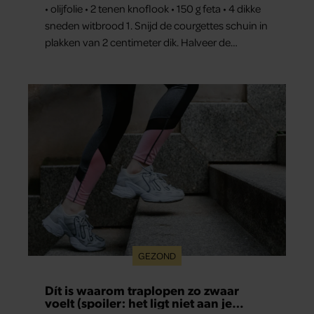
• olijfolie • 2 tenen knoflook • 150 g feta • 4 dikke
sneden witbrood 1. Snijd de courgettes schuin in
plakken van 2 centimeter dik. Halveer de
tomaatjes. Pel en hak de knoflook. 2. Verhit een
scheut olie in…
GEZOND
Dít is waarom traplopen zo zwaar
voelt (spoiler: het ligt niet aan je