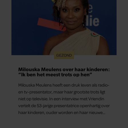
GEZOND
Milouska Meulens over haar kinderen:
“Ik ben het meest trots op hen”
Milouska Meulens heeft een druk leven als radio-
en tv-presentator, maar haar grootste trots ligt
niet op televisie. In een interview met Vriendin
vertelt de 53-jarige presentatrice openhartig over
haar kinderen, ouder worden en haar nieuwe
kinderboek Chill. Ook blikt ze terug op haar jeugd
en deelt ze welke levenslessen haar vandaag de