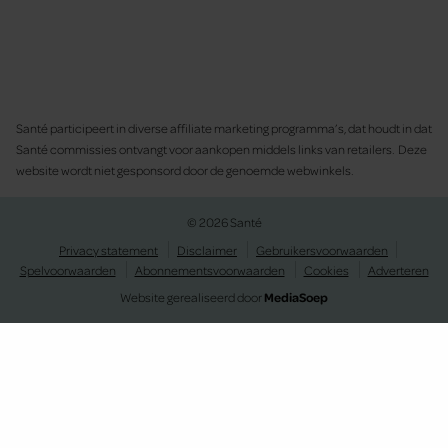
Santé participeert in diverse affiliate marketing programma’s, dat houdt in dat
Santé commissies ontvangt voor aankopen middels links van retailers. Deze
website wordt niet gesponsord door de genoemde webwinkels.
© 2026 Santé
Privacy statement
Disclaimer
Gebruikersvoorwaarden
Spelvoorwaarden
Abonnementsvoorwaarden
Cookies
Adverteren
Website gerealiseerd door
MediaSoep