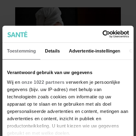
Toestemming
Details
Advertentie-instellingen
Ov
Verantwoord gebruik van uw gegevens
Wij en
onze 1022 partners
verwerken je persoonlijke
gegevens (bijv. uw IP-adres) met behulp van
technologieën zoals cookies om informatie op uw
apparaat op te slaan en te gebruiken met als doel
gepersonaliseerde advertenties en content, metingen aan
advertenties en content, inzicht in publiek en
productontwikkeling. U kunt kiezen wie uw gegevens
gebruikt en met welke doelen.