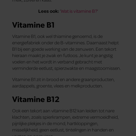
Lees ook:
‘
Wat is vitamine B?
‘
Vitamine B1
Vitamine B1, ook wel thiamine genoemd, is de
energiefabriek onder de B-vitamines. Daarnaast helpt
B1 bij een goede werking van de zenuwen. Een tekort
hieraan maakt je zwak en futloos. Je kunt je angstig
voelen en het wordt in verband gebracht met
verminderde eetlust, spierzwakte en maagstoornissen.
Vitamine B1 zit in brood en andere graanproducten,
aardappels, groente, vlees en melkproducten.
Vitamine B12
Ook een tekort aan vitamine B12 kan leiden tot nare
klachten, zoals spierkrampen, extreme vermoeidheid,
pijnlijke plekjes in de mond, hartkloppingen,
misselijkheid, geen eetlust, tintelingen in handen en
voeten en oorsuizen.