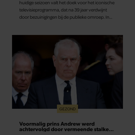
huidige seizoen valt het doek voor het iconische
televisieprogramma, dat na 39 jaar verdwijnt
door bezuinigingen bij de publieke omroep. In
een interview met Leeuwarder Courant vertelt
de presentatrice hoe dubbel dat voor haar voelt.
Hoewel ze uitkijkt naar de laatste reeks, vindt ze
het ook verdrietig dat een televisieklassieker
verdwijnt.
GEZOND
Voormalig prins Andrew werd
achtervolgd door vermeende stalker
met bivakmuts