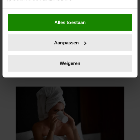
Als u het toestaat, willen we ook graag:
Alles toestaan
Informatie verzamelen over uw geografische
locatie, die tot een paar meter nauwkeurig kan zijn
Uw apparaat identificeren door het actief te
Aanpassen
scannen op specifieke eigenschappen (fingerprinting)
Lees meer over hoe uw persoonlijke gegevens worden
verwerkt en stel uw voorkeuren in het
detailgedeelte
in.
Weigeren
U kunt uw toestemming op elk moment wijzigen of
intrekken in de Cookieverklaring.
We gebruiken cookies om content en advertenties te
personaliseren, om functies voor social media te bieden
en om ons websiteverkeer te analyseren. Ook delen we
informatie over uw gebruik van onze site met onze
partners voor social media, adverteren en analyse. Deze
partners kunnen deze gegevens combineren met andere
informatie die u aan ze heeft verstrekt of die ze hebben