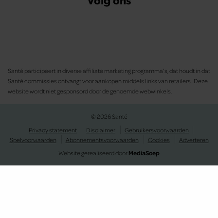
Santé participeert in diverse affiliate marketing programma’s, dat houdt in dat
Santé commissies ontvangt voor aankopen middels links van retailers. Deze
website wordt niet gesponsord door de genoemde webwinkels.
© 2026 Santé
Privacy statement
Disclaimer
Gebruikersvoorwaarden
Spelvoorwaarden
Abonnementsvoorwaarden
Cookies
Adverteren
Website gerealiseerd door
MediaSoep