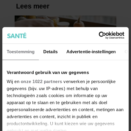
Toestemming
Details
Advertentie-instellingen
Ov
Verantwoord gebruik van uw gegevens
Wij en
onze 1022 partners
verwerken je persoonlijke
gegevens (bijv. uw IP-adres) met behulp van
technologieën zoals cookies om informatie op uw
apparaat op te slaan en te gebruiken met als doel
gepersonaliseerde advertenties en content, metingen aan
advertenties en content, inzicht in publiek en
productontwikkeling. U kunt kiezen wie uw gegevens
gebruikt en met welke doelen.