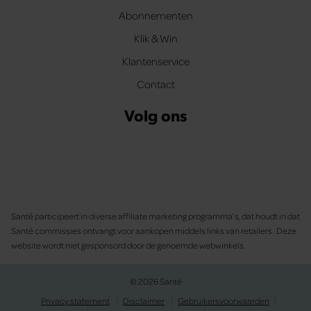
Abonnementen
Klik & Win
Klantenservice
Contact
Volg ons
Santé participeert in diverse affiliate marketing programma’s, dat houdt in dat
Santé commissies ontvangt voor aankopen middels links van retailers. Deze
website wordt niet gesponsord door de genoemde webwinkels.
© 2026 Santé
Privacy statement
Disclaimer
Gebruikersvoorwaarden