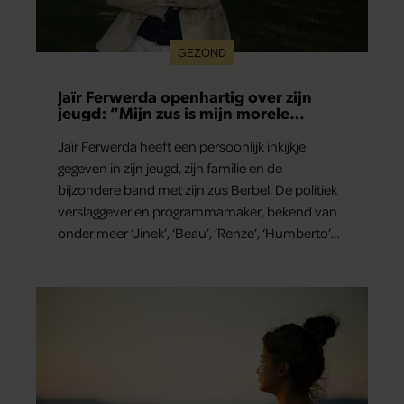
GEZOND
Jaïr Ferwerda openhartig over zijn
jeugd: “Mijn zus is mijn morele
kompas”
Jaïr Ferwerda heeft een persoonlijk inkijkje
gegeven in zijn jeugd, zijn familie en de
bijzondere band met zijn zus Berbel. De politiek
verslaggever en programmamaker, bekend van
onder meer ‘Jinek’, ‘Beau’, ‘Renze’, ‘Humberto’
en ‘RTL Tonight’, vertelt dat juist zijn opvoeding
de basis vormde voor zijn carrière. Nog altijd kan
hij voor advies bij zijn zus terecht.