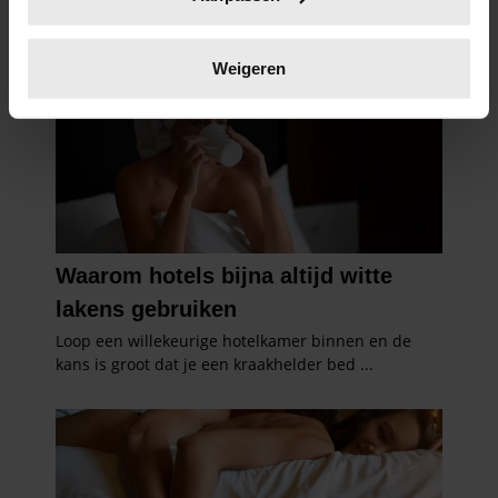
scannen op specifieke eigenschappen (fingerprinting)
Lees meer over hoe uw persoonlijke gegevens worden
verwerkt en stel uw voorkeuren in het
detailgedeelte
in.
Weigeren
U kunt uw toestemming op elk moment wijzigen of
intrekken in de Cookieverklaring.
We gebruiken cookies om content en advertenties te
personaliseren, om functies voor social media te bieden
en om ons websiteverkeer te analyseren. Ook delen we
informatie over uw gebruik van onze site met onze
partners voor social media, adverteren en analyse. Deze
partners kunnen deze gegevens combineren met andere
informatie die u aan ze heeft verstrekt of die ze hebben
verzameld op basis van uw gebruik van hun services. U
gaat akkoord met onze cookies als u onze website blijft
gebruiken.