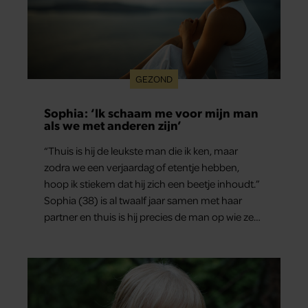
GEZOND
Sophia: ‘Ik schaam me voor mijn man
als we met anderen zijn’
“Thuis is hij de leukste man die ik ken, maar
zodra we een verjaardag of etentje hebben,
hoop ik stiekem dat hij zich een beetje inhoudt.”
Sophia (38) is al twaalf jaar samen met haar
partner en thuis is hij precies de man op wie ze
verliefd werd: lief, zorgzaam en grappig. Toch
merkt ze dat ze zich steeds vaker schaamt zodra
ze samen onder de mensen zijn.