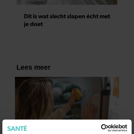
Dit is wat slecht slapen écht met
je doet