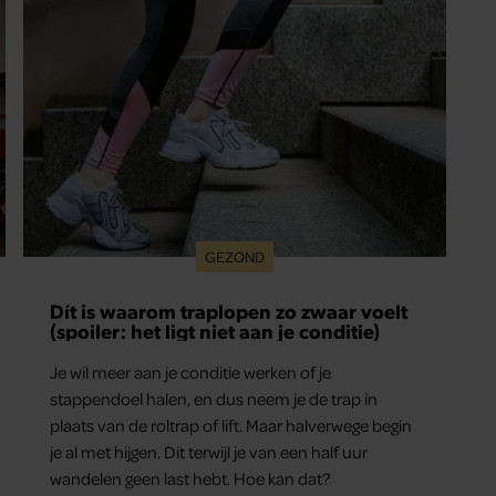
GEZOND
Dít is waarom traplopen zo zwaar voelt
(spoiler: het ligt niet aan je conditie)
Je wil meer aan je conditie werken of je
stappendoel halen, en dus neem je de trap in
plaats van de roltrap of lift. Maar halverwege begin
je al met hijgen. Dit terwijl je van een half uur
wandelen geen last hebt. Hoe kan dat?