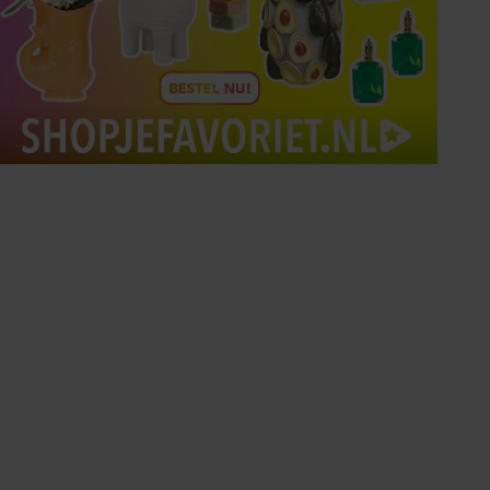
Tips om je lekker in je vel
te voelen
Met de Santé nieuwsbrief ontvang je elke
week tips om je energiek, ontspannen en in
balans te voelen.