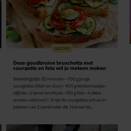
GEZOND
Deze goudbruine bruschetta met
courgette en feta wil je meteen maken
Bereidingstijd: 20 minuten • 700 g jonge
courgettes (klein en dun) • 400 g kerstomaatjes •
olijfolie • 2 tenen knoflook • 150 g feta • 4 dikke
sneden witbrood 1. Snijd de courgettes schuin in
plakken van 2 centimeter dik. Halveer de
tomaatjes. Pel en hak de knoflook. 2. Verhit een
scheut olie in…