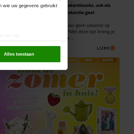
en wie uw gegevens gebruikt
g kan zijn
erprinting)
t
detailgedeelte
in. U kunt uw
Alles toestaan
 media te bieden en om ons
ze partners voor social
nformatie die u aan ze heeft
oord met onze cookies als u