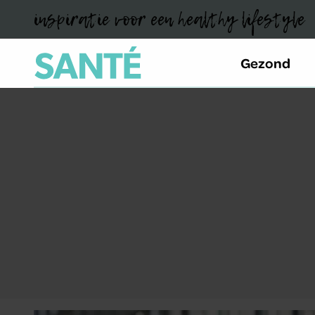
inspiratie voor een healthy lifestyle
Gezond