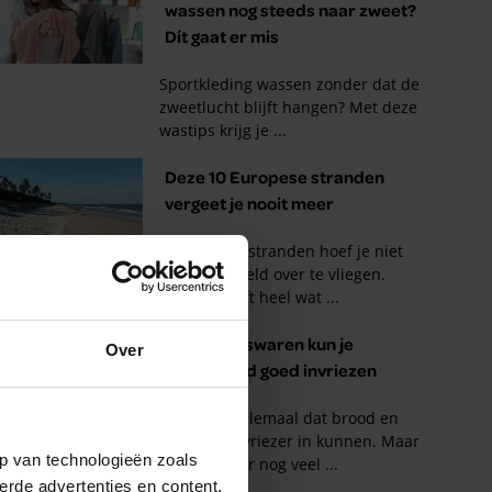
Over
p van technologieën zoals
erde advertenties en content,