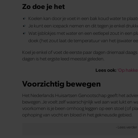
Zo doe je het
Koelen kan door je voet in een bak koud water te plaat
Je kunt een icepack nemen en dit tegen je enkel drukk
Wat ijsblokjes met water en een eetlepel zout in een pl
doek (het zout laat de temperatuur van het ijswater e
Koel je enkel of voet de eerste paar dagen driemaal daags g
dagen is het ergste leed meestal geleden.
Lees ook:
‘Op hakken
Voorzichtig bewegen
Het Nederlands Huisartsen Genootschap geeft het advies o
bewegen. Je voelt zelf waarschijnlijk wel aan wat lukt en 
voorkomen is je been omhoog leggen op een stoel (of plaat
ophoping van vocht en bloed in het gekneusde gebied.