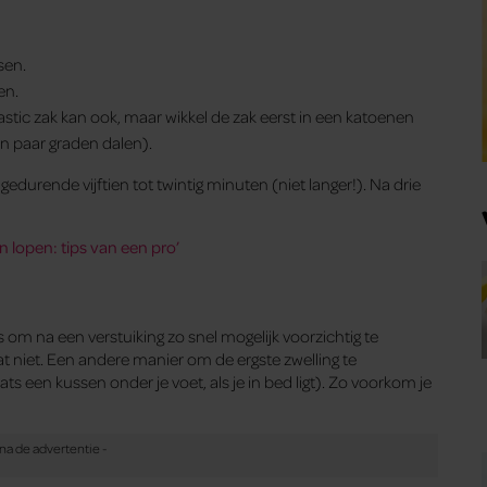
sen.
en.
astic zak kan ook, maar wikkel de zak eerst in een katoenen
en paar graden dalen).
edurende vijftien tot twintig minuten (niet langer!). Na drie
 lopen: tips van een pro’
m na een verstuiking zo snel mogelijk voorzichtig te
wat niet. Een andere manier om de ergste zwelling te
s een kussen onder je voet, als je in bed ligt). Zo voorkom je