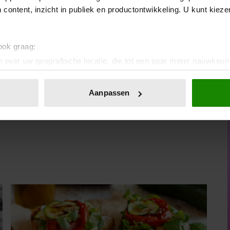
 content, inzicht in publiek en productontwikkeling. U kunt kiez
l, wordt van oudsher gebruikt om de gevolgen van vallen,
kend dat het helpt tegen blauwe plekken.
 ook graag:
 over uw geografische locatie, die tot een paar meter nauwkeuri
nmasseren bevordert het herstellend vermogen van de
eren door het actief te scannen op specifieke eigenschappen (fing
et verkoelende menthol bevat.
onlijke gegevens worden verwerkt en stel uw voorkeuren in he
Aanpassen
Bron: Januari 2016 Tekst: Hanny Roskamp
jzigen of intrekken in de Cookieverklaring.
ent en advertenties te personaliseren, om functies voor social
. Ook delen we informatie over uw gebruik van onze site met on
e. Deze partners kunnen deze gegevens combineren met andere i
erzameld op basis van uw gebruik van hun services. U gaat akk