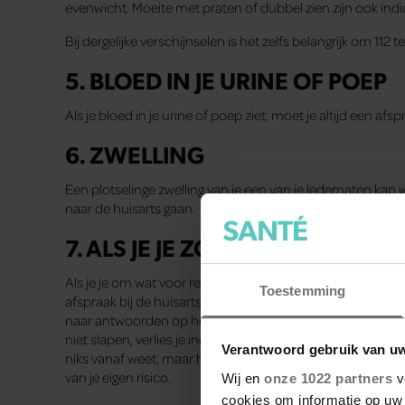
evenwicht. Moeite met praten of dubbel zien zijn ook indi
Bij dergelijke verschijnselen is het zelfs belangrijk om 112 
5. BLOED IN JE URINE OF POEP
Als je bloed in je urine of poep ziet, moet je altijd een a
6. ZWELLING
Een plotselinge zwelling van je een van je ledematen kan w
naar de huisarts gaan.
7. ALS JE JE ZORGEN MAAKT
Als je je om wat voor reden dan ook zorgen maakt over je 
Toestemming
afspraak bij de huisarts te maken. Zij of hij kan je vast e
naar antwoorden op het internet. Voel je een knobbel in je b
niet slapen, verlies je ineens veel gewicht zonder dat je 
Verantwoord gebruik van u
niks vanaf weet, maar het kan ook onschuldig zijn. Vraag j
van je eigen risico.
Wij en
onze 1022 partners
v
cookies om informatie op uw 