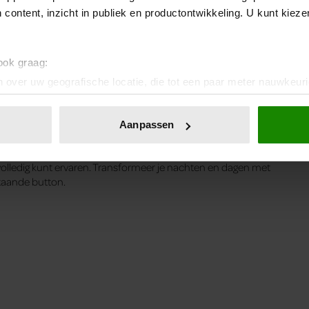
alen
 content, inzicht in publiek en productontwikkeling. U kunt kiez
 ook graag:
 over uw geografische locatie, die tot een paar meter nauwkeuri
eren door het actief te scannen op specifieke eigenschappen (fing
onlijke gegevens worden verwerkt en stel uw voorkeuren in he
Aanpassen
jzigen of intrekken in de Cookieverklaring.
uw in
Chronische slapeloosheid: versla het ‘monster’
en
ffectieve strategieën om het ‘slapeloosheidsmonster’ te
volledig kunt ervaren. Transformeer je nachten en dagen met
ent en advertenties te personaliseren, om functies voor social
staande button.
. Ook delen we informatie over uw gebruik van onze site met on
e. Deze partners kunnen deze gegevens combineren met andere i
erzameld op basis van uw gebruik van hun services. U gaat akk