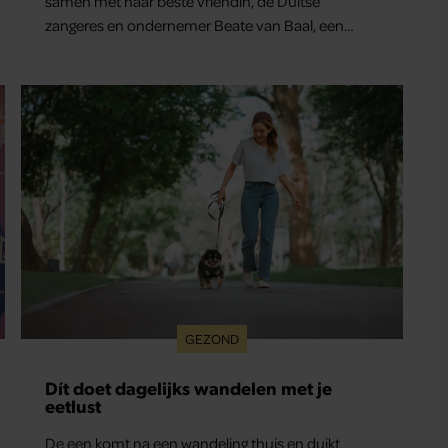
samen met haar beste vriendin, de Duitse
zangeres en ondernemer Beate van Baal, een
week door. Op sociale media deelt Sylvie Meis
prachtige foto’s van de zonovergoten
bestemming én vertelt ze hoe bijzonder de reis
voor haar is geweest.
GEZOND
Dít doet dagelijks wandelen met je
eetlust
De een komt na een wandeling thuis en duikt