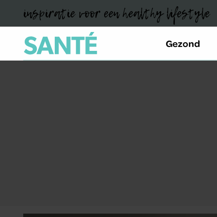
inspiratie voor een healthy lifestyle
Gezond