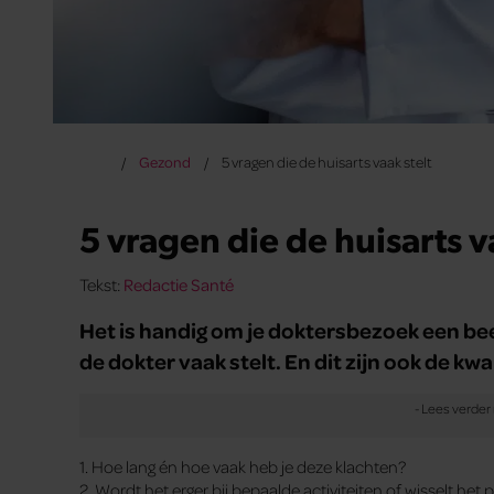
Gezond
5 vragen die de huisarts vaak stelt
5 vragen die de huisarts v
Tekst:
Redactie Santé
Het is handig om je doktersbezoek een beetj
de dokter vaak stelt. En dit zijn ook de kw
1. Hoe lang én hoe vaak heb je deze klachten?
2. Wordt het erger bij bepaalde activiteiten of wisselt het 