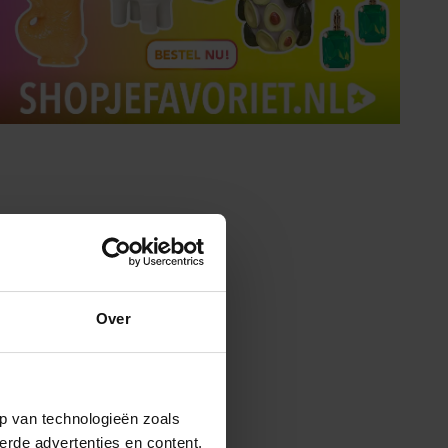
Tips om je lekker in je vel
te voelen
Met de Santé nieuwsbrief ontvang je elke
week tips om je energiek, ontspannen en in
balans te voelen.
Over
p van technologieën zoals
erde advertenties en content,