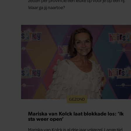
zetten per provincie een leuke tip voor je op een rij.
Waar ga jij naartoe?
GEZOND
Mariska van Kolck laat blokkade los: ‘Ik
sta weer open’
Mariska van Kolck is al drie jaar vrijgezel. Lange tijd