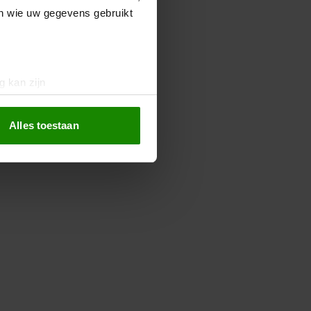
en wie uw gegevens gebruikt
g kan zijn
erprinting)
t
detailgedeelte
in. U kunt uw
Alles toestaan
 media te bieden en om ons
ze partners voor social
nformatie die u aan ze heeft
oord met onze cookies als u