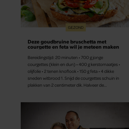
GEZOND
Deze goudbruine bruschetta met
courgette en feta wil je meteen maken
Bereidingstijd: 20 minuten • 700 g jonge
courgettes (klein en dun) • 400 g kerstomaatjes •
olijfolie • 2 tenen knoflook • 150 g feta • 4 dikke
sneden witbrood 1. Snijd de courgettes schuin in
plakken van 2 centimeter dik. Halveer de
tomaatjes. Pel en hak de knoflook. 2. Verhit een
scheut olie in…