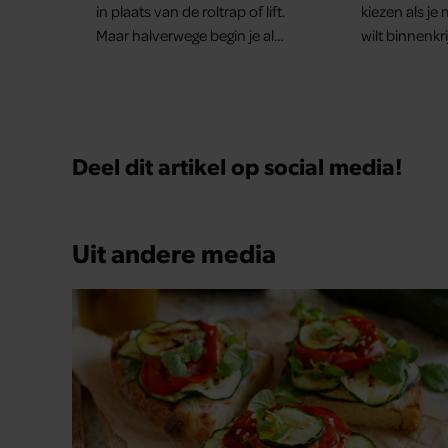
in plaats van de roltrap of lift.
kiezen als je
Maar halverwege begin je al
wilt binnenkr
met hijgen. Dit terwijl je van
een half uur wandelen geen
last hebt. Hoe kan dat?
Deel dit artikel op social media!
Uit andere media