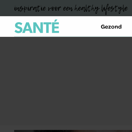
inspiratie voor een healthy lifestyle
Gezond