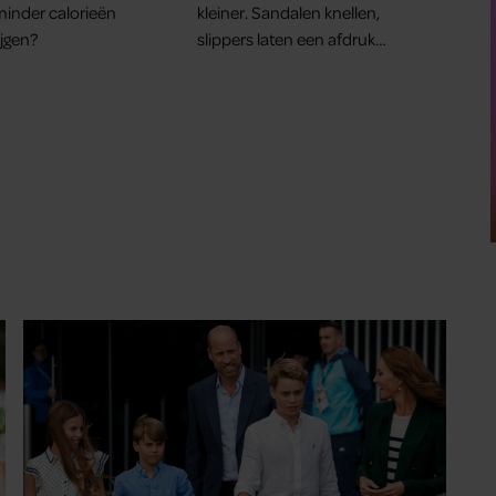
 minder calorieën
kleiner. Sandalen knellen,
ijgen?
slippers laten een afdruk
achter en aan het einde van
de dag voelen je voeten zwaar
aan.