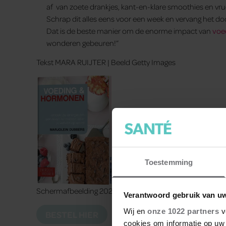
af van zoete drankjes, kant-en-klare smoothies en vru
Schrap dit alles eens voor een week en vervang het do
Dat is de beste manier om de enorme impact van
voe
wonderen gebeuren!”
Tekst MARA RUIJTER | Beeld Getty Images
Toestemming
Schermafbeelding 2022 05 02 Om 10.45.04
Verantwoord gebruik van u
Wij en
onze 1022 partners
v
BESTEL HIER
cookies om informatie op uw 