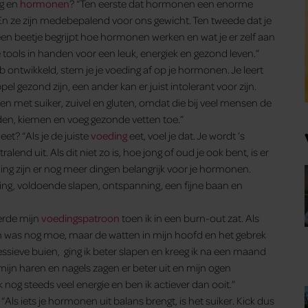
g en
hormonen
? “Ten eerste dat hormonen een enorme
k. En ze zijn medebepalend voor ons gewicht. Ten tweede dat je
een beetje begrijpt hoe hormonen werken en wat je er zelf aan
 tools in handen voor een leuk, energiek en gezond leven.”
b ontwikkeld, stem je je voeding af op je hormonen. Je leert
l gezond zijn, een ander kan er juist intolerant voor zijn.
eren met suiker, zuivel en gluten, omdat die bij veel mensen de
iden, kiemen en voeg gezonde vetten toe.”
eet? “Als je de juiste
voeding
eet, voel je dat. Je wordt ’s
alend uit. Als dit niet zo is, hoe jong of oud je ook bent, is er
ng zijn er nog meer dingen belangrijk voor je hormonen.
ging, voldoende slapen, ontspanning, een fijne baan en
derde mijn
voedingspatroon
toen ik in een burn-out zat. Als
am was nog moe, maar de watten in mijn hoofd en het gebrek
sieve buien, ging ik beter slapen en kreeg ik na een maand
 mijn haren en nagels zagen er beter uit en mijn ogen
 nog steeds veel energie en ben ik actiever dan ooit.”
s iets je hormonen uit balans brengt, is het suiker. Kick dus