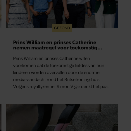
GEZOND
Prins William en prinses Catherine
nemen maatregel voor toekomstig
liefdesleven van hun kinderen
Prins William en prinses Catherine willen
voorkomen dat de toekomstige liefdes van hun
kinderen worden overvallen door de enorme
media-aandacht rond het Britse koningshuis.
Volgens royaltykenner Simon Vigar denkt het paar
nu al na over duidelijke regels voor de relaties van
prins George, prinses Charlotte en prins Louis.