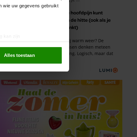
en wie uw gegevens gebruikt
g kan zijn
erprinting)
t
detailgedeelte
in. U kunt uw
Alles toestaan
 media te bieden en om ons
ze partners voor social
nformatie die u aan ze heeft
oord met onze cookies als u