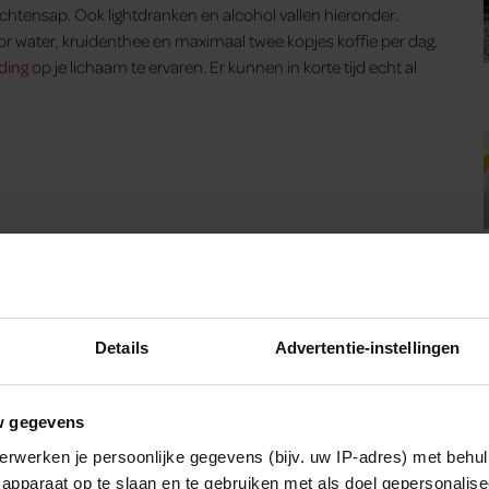
chtensap. Ook lightdranken en alcohol vallen hieronder.
or water, kruidenthee en maximaal twee kopjes koffie per dag.
ding
op je lichaam te ervaren. Er kunnen in korte tijd echt al
Details
Advertentie-instellingen
w gegevens
erwerken je persoonlijke gegevens (bijv. uw IP-adres) met behul
apparaat op te slaan en te gebruiken met als doel gepersonalise