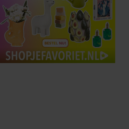
Tips om je lekker in je vel
te voelen
Met de Santé nieuwsbrief ontvang je elke
week tips om je energiek, ontspannen en in
balans te voelen.