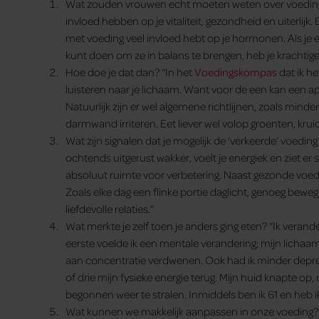
Wat zouden vrouwen echt moeten weten over voedin
invloed hebben op je vitaliteit, gezondheid en uiterlij
met voeding veel invloed hebt op je hormonen. Als je 
kunt doen om ze in balans te brengen, heb je krachtige
Hoe doe je dat dan? “In het
Voedingskompas
dat ik he
luisteren naar je lichaam. Want voor de een kan een appe
Natuurlijk zijn er wel algemene richtlijnen, zoals mind
darmwand irriteren. Eet liever wel volop groenten, kru
Wat zijn signalen dat je mogelijk de ‘verkeerde’ voeding 
ochtends uitgerust wakker, voelt je energiek en ziet er str
absoluut ruimte voor verbetering. Naast gezonde voedi
Zoals elke dag een flinke portie daglicht, genoeg bewe
liefdevolle relaties.”
Wat merkte je zelf toen je anders ging eten? “Ik veran
eerste voelde ik een mentale verandering; mijn licha
aan concentratie verdwenen. Ook had ik minder depres
of drie mijn fysieke energie terug. Mijn huid knapte op,
begonnen weer te stralen. Inmiddels ben ik 61 en heb ik
Wat kunnen we makkelijk aanpassen in onze voeding? “Al