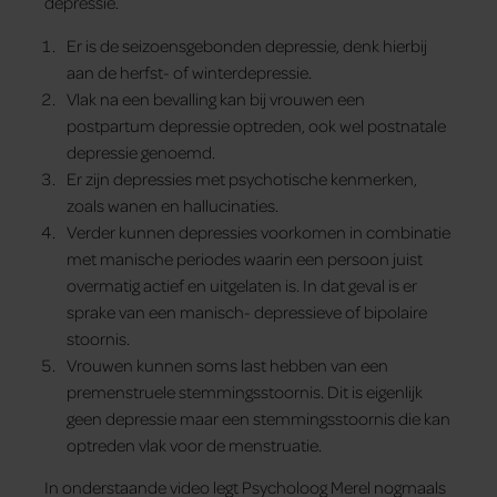
depressie.
Er is de seizoensgebonden depressie, denk hierbij
aan de herfst- of winterdepressie.
Vlak na een bevalling kan bij vrouwen een
postpartum depressie optreden, ook wel postnatale
depressie genoemd.
Er zijn depressies met psychotische kenmerken,
zoals wanen en hallucinaties.
Verder kunnen depressies voorkomen in combinatie
met manische periodes waarin een persoon juist
overmatig actief en uitgelaten is. In dat geval is er
sprake van een manisch- depressieve of bipolaire
stoornis.
Vrouwen kunnen soms last hebben van een
premenstruele stemmingsstoornis. Dit is eigenlijk
geen depressie maar een stemmingsstoornis die kan
optreden vlak voor de menstruatie.
In onderstaande video legt Psycholoog Merel nogmaals