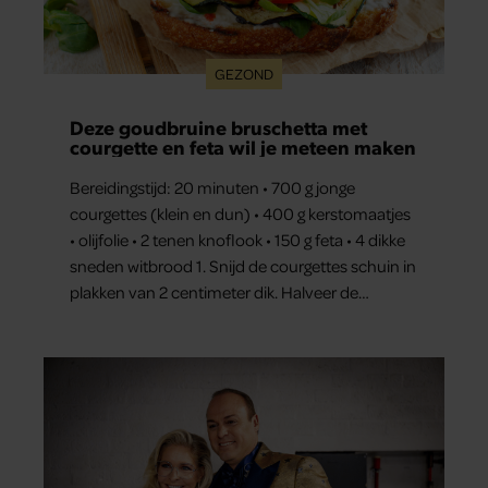
GEZOND
Deze goudbruine bruschetta met
courgette en feta wil je meteen maken
Bereidingstijd: 20 minuten • 700 g jonge
courgettes (klein en dun) • 400 g kerstomaatjes
• olijfolie • 2 tenen knoflook • 150 g feta • 4 dikke
sneden witbrood 1. Snijd de courgettes schuin in
plakken van 2 centimeter dik. Halveer de
tomaatjes. Pel en hak de knoflook. 2. Verhit een
scheut olie in…