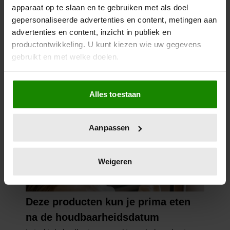
apparaat op te slaan en te gebruiken met als doel
gepersonaliseerde advertenties en content, metingen aan
advertenties en content, inzicht in publiek en
productontwikkeling. U kunt kiezen wie uw gegevens
gebruikt en met welke doelen.
Als u het toestaat, willen we ook graag:
Alles toestaan
Informatie verzamelen over uw geografische
locatie, die tot een paar meter nauwkeurig kan zijn
Uw apparaat identificeren door het actief te
Aanpassen
scannen op specifieke eigenschappen (fingerprinting)
Lees meer over hoe uw persoonlijke gegevens worden
verwerkt en stel uw voorkeuren in het
detailgedeelte
in.
Weigeren
U kunt uw toestemming op elk moment wijzigen of
intrekken in de Cookieverklaring.
We gebruiken cookies om content en advertenties te
personaliseren, om functies voor social media te bieden