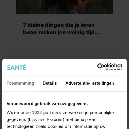
7 kleine dingen die je leven
beter maken (en weinig tijd
kosten)
Toestemming
Details
Advertentie-instellingen
Ov
Verantwoord gebruik van uw gegevens
Wij en
onze 1022 partners
verwerken je persoonlijke
gegevens (bijv. uw IP-adres) met behulp van
technologieën zoals cookies om informatie op uw