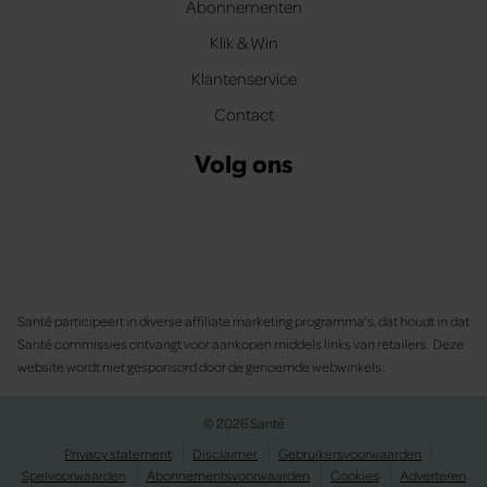
Abonnementen
Klik & Win
Klantenservice
Contact
Volg ons
Santé participeert in diverse affiliate marketing programma’s, dat houdt in dat
Santé commissies ontvangt voor aankopen middels links van retailers. Deze
website wordt niet gesponsord door de genoemde webwinkels.
© 2026 Santé
Privacy statement
Disclaimer
Gebruikersvoorwaarden
Spelvoorwaarden
Abonnementsvoorwaarden
Cookies
Adverteren