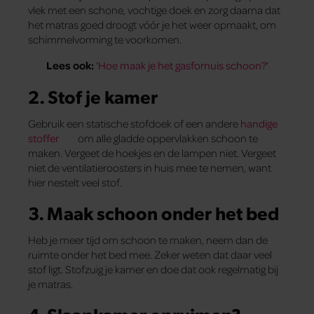
vlek met een schone, vochtige doek en zorg daarna dat
het matras goed droogt vóór je het weer opmaakt, om
schimmelvorming te voorkomen.
Lees ook:
‘
Hoe maak je het gasfornuis schoon?
‘
2. Stof je kamer
Gebruik een statische stofdoek of een andere
handige
stoffer
om alle gladde oppervlakken schoon te
maken. Vergeet de hoekjes en de lampen niet. Vergeet
niet de ventilatieroosters in huis mee te nemen, want
hier nestelt veel stof.
3. Maak schoon onder het bed
Heb je meer tijd om schoon te maken, neem dan de
ruimte onder het bed mee. Zeker weten dat daar veel
stof ligt. Stofzuig je kamer en doe dat ook regelmatig bij
je matras.
4. Slaapkamer opruimen?