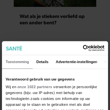
Wat als je stiekem verliefd op
een ander bent?
Toestemming
Details
Advertentie-instellingen
Ov
Verantwoord gebruik van uw gegevens
Wij en
onze 1022 partners
verwerken je persoonlijke
gegevens (bijv. uw IP-adres) met behulp van
technologieën zoals cookies om informatie op uw
apparaat op te slaan en te gebruiken met als doel