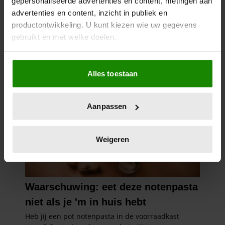
gepersonaliseerde advertenties en content, metingen aan
advertenties en content, inzicht in publiek en
productontwikkeling. U kunt kiezen wie uw gegevens
gebruikt en met welke doelen.
Als u het toestaat, willen we ook graag:
Alles toestaan
Informatie verzamelen over uw geografische
locatie, die tot een paar meter nauwkeurig kan zijn
Uw apparaat identificeren door het actief te
Aanpassen
scannen op specifieke eigenschappen (fingerprinting)
Lees meer over hoe uw persoonlijke gegevens worden
verwerkt en stel uw voorkeuren in het
detailgedeelte
in.
Weigeren
U kunt uw toestemming op elk moment wijzigen of
intrekken in de Cookieverklaring.
We gebruiken cookies om content en advertenties te
personaliseren, om functies voor social media te bieden
en om ons websiteverkeer te analyseren. Ook delen we
informatie over uw gebruik van onze site met onze