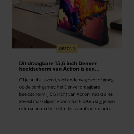
GEZOND
Dit draagbare 15,6 inch Denver
beeldscherm van Action is een
gamechanger voor thuiswerkers én
binge-watchers
Of je nu thuiswerkt, veel onderweg bent of graag
op de bank gamet: het Denver draagbare
beeldscherm (15,6 inch) van Action maakt alles
zóveel makkelijker. Voor maar € 69,95 krijg je een
extra scherm dat je letterlijk overal mee naartoe
kunt nemen… en dat is in tijden van hybride
werken echt geen overbodige luxe.