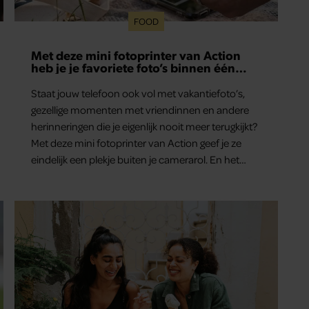
FOOD
Met deze mini fotoprinter van Action
heb je je favoriete foto’s binnen één
minuut in handen
Staat jouw telefoon ook vol met vakantiefoto’s,
gezellige momenten met vriendinnen en andere
herinneringen die je eigenlijk nooit meer terugkijkt?
Met deze mini fotoprinter van Action geef je ze
eindelijk een plekje buiten je camerarol. En het
leuke: binnen één minuut heb je jouw foto al in
handen.