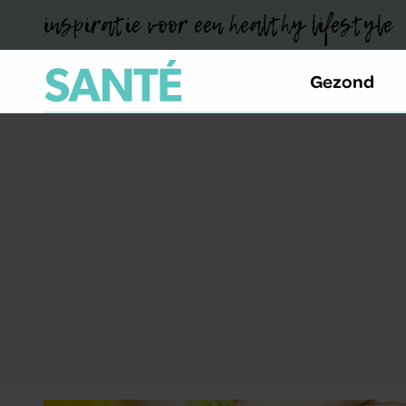
inspiratie voor een healthy lifestyle
Gezond