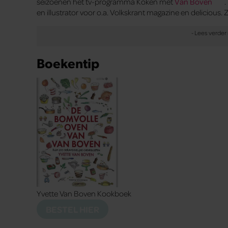
seizoenen het tv-programma Koken met
Van Boven
.
en illustrator voor o.a. Volkskrant magazine en delicious. 
Boekentip
Yvette Van Boven Kookboek
BESTEL HIER