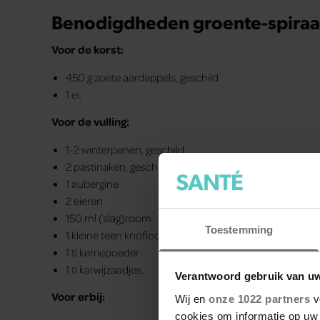
Benodigdheden groente-spiraa
Voor de korst:
450 g zoete aardappels, geschild
1 ei.
Voor de vulling:
1-2 winterpenen, geschild
2 pastinaken, geschild
1 aubergine
2 eieren
150 ml (slag)room
Toestemming
1 kleine teen knoflook, geperst of geraspt
1 tl kerriepoeder
1 tl karwijzaadjes.
Verantwoord gebruik van u
Voor erbij:
Wij en
onze 1022 partners
v
cookies om informatie op uw 