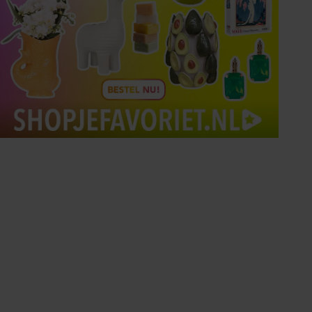
Tips om je lekker in je vel
te voelen
Met de Santé nieuwsbrief ontvang je elke
week tips om je energiek, ontspannen en in
balans te voelen.