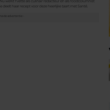
 Nu werkt Yvette als culinair redacteur en als foodcolumnist
Ze deelt haar recept voor deze heerlijke taart met Santé.