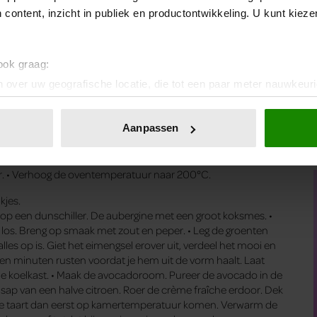
 content, inzicht in publiek en productontwikkeling. U kunt kiez
 ook graag:
 over uw geografische locatie, die tot een paar meter nauwkeuri
eren door het actief te scannen op specifieke eigenschappen (fing
 op maat van een taartvorm van 22 centimeter. Vet alles in,
onlijke gegevens worden verwerkt en stel uw voorkeuren in he
Aanpassen
machine of op een grove rasp. Klop een eitje met zout en
jzigen of intrekken in de Cookieverklaring.
aardappelmengsel uit in de taartvorm zodat er een gelijke
orst onder in de oven 25 minuten voor, tot de randen kleuren
ent en advertenties te personaliseren, om functies voor social
ter. • Verhoog de oventemperatuur naar 200°C.
. Ook delen we informatie over uw gebruik van onze site met on
kjes.
e. Deze partners kunnen deze gegevens combineren met andere i
p een dunschiller. De aubergine met een groot koksmes. •
erzameld op basis van uw gebruik van hun services. U gaat akk
j los. Breng op smaak met zout en peper. • Leg de groenten
les op is. Giet het eimengsel erover uit, verdeel het mooi en
tien minuten rusten voordat je hem uit de vorm haalt. Laat
 de koelkast. • Maak de avocadoroom. Pureer de avocado in de
sap van een halve citroen. Roer de crème fraîche erdoor. Dek
at de taart dan eerst op kamertemperatuur komen. Verwarm de