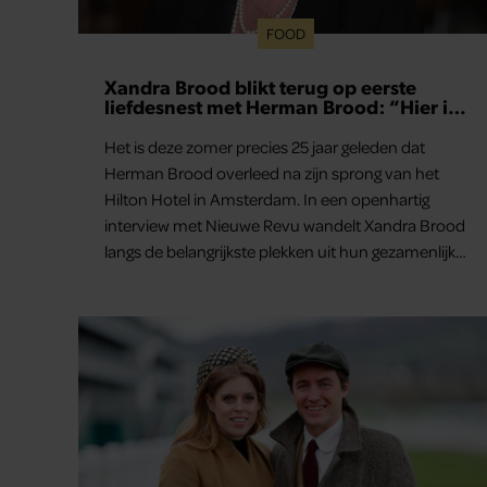
FOOD
Xandra Brood blikt terug op eerste
liefdesnest met Herman Brood: “Hier is
Lola geboren”
Het is deze zomer precies 25 jaar geleden dat
Herman Brood overleed na zijn sprong van het
Hilton Hotel in Amsterdam. In een openhartig
interview met Nieuwe Revu wandelt Xandra Brood
langs de belangrijkste plekken uit hun gezamenlijke
verleden. Vooral de woning aan de Lange
Leidsedwarsstraat roept een stortvloed aan
herinneringen op. Daar begon hun leven samen
en werd dochter Lola geboren.