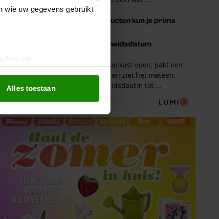
en wie uw gegevens gebruikt
g kan zijn
erprinting)
t
detailgedeelte
in. U kunt uw
Alles toestaan
 media te bieden en om ons
ze partners voor social
nformatie die u aan ze heeft
oord met onze cookies als u