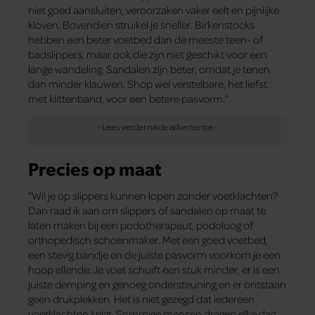
niet goed aansluiten, veroorzaken vaker eelt en pijnlijke
kloven. Bovendien struikel je sneller. Birkenstocks
hebben een beter voetbed dan de meeste teen- of
badslippers, maar ook die zijn niet geschikt voor een
lange wandeling. Sandalen zijn beter, omdat je tenen
dan minder klauwen. Shop wel verstelbare, het liefst
met klittenband, voor een betere pasvorm.”
Precies op maat
“Wil je op slippers kunnen lopen zonder voetklachten?
Dan raad ik aan om slippers of sandalen op maat te
laten maken bij een podotherapeut, podoloog of
orthopedisch schoenmaker. Met een goed voetbed,
een stevig bandje en de juiste pasvorm voorkom je een
hoop ellende. Je voet schuift een stuk minder, er is een
juiste demping en genoeg ondersteuning en er ontstaan
geen drukplekken. Het is niet gezegd dat iedereen
voetklachten krijgt. Sommige mensen dragen elke dag