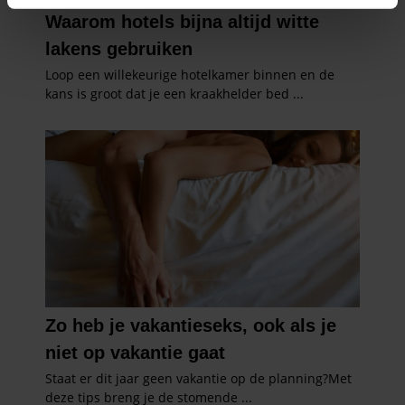
intrekken in de Cookieverklaring.
We gebruiken cookies om content en advertenties te
personaliseren, om functies voor social media te bieden
en om ons websiteverkeer te analyseren. Ook delen we
informatie over uw gebruik van onze site met onze
partners voor social media, adverteren en analyse. Deze
partners kunnen deze gegevens combineren met andere
informatie die u aan ze heeft verstrekt of die ze hebben
verzameld op basis van uw gebruik van hun services. U
gaat akkoord met onze cookies als u onze website blijft
gebruiken.