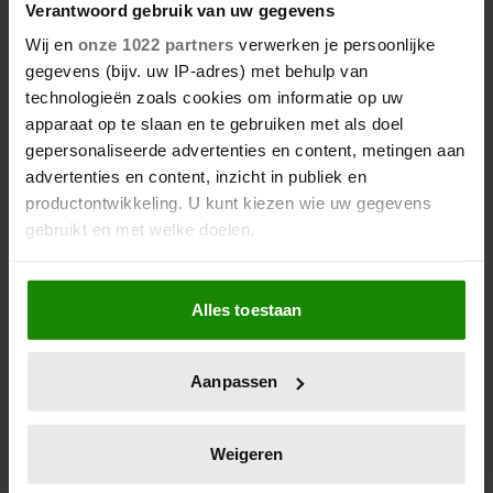
Verantwoord gebruik van uw gegevens
Wij en
onze 1022 partners
verwerken je persoonlijke
gegevens (bijv. uw IP-adres) met behulp van
technologieën zoals cookies om informatie op uw
apparaat op te slaan en te gebruiken met als doel
gepersonaliseerde advertenties en content, metingen aan
advertenties en content, inzicht in publiek en
productontwikkeling. U kunt kiezen wie uw gegevens
gebruikt en met welke doelen.
Als u het toestaat, willen we ook graag:
Alles toestaan
Informatie verzamelen over uw geografische
locatie, die tot een paar meter nauwkeurig kan zijn
Uw apparaat identificeren door het actief te
Aanpassen
scannen op specifieke eigenschappen (fingerprinting)
Lees meer over hoe uw persoonlijke gegevens worden
verwerkt en stel uw voorkeuren in het
detailgedeelte
in.
Weigeren
U kunt uw toestemming op elk moment wijzigen of