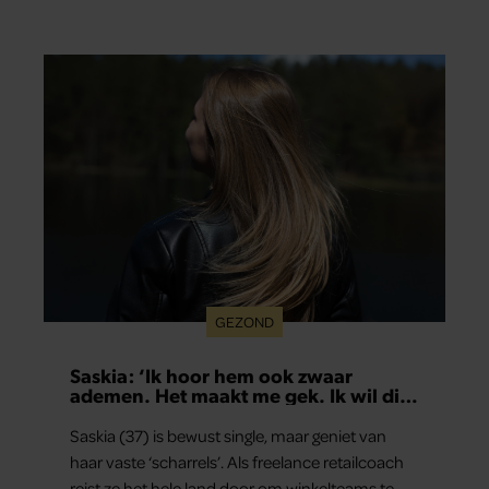
GEZOND
Saskia: ‘Ik hoor hem ook zwaar
ademen. Het maakt me gek. Ik wil die
man.’
Saskia (37) is bewust single, maar geniet van
haar vaste ‘scharrels’. Als freelance retailcoach
reist ze het hele land door om winkelteams te