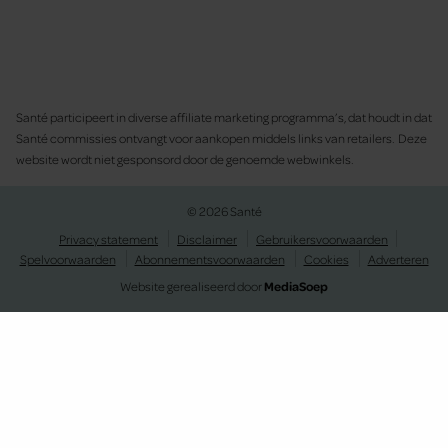
Santé participeert in diverse affiliate marketing programma’s, dat houdt in dat
Santé commissies ontvangt voor aankopen middels links van retailers. Deze
website wordt niet gesponsord door de genoemde webwinkels.
© 2026 Santé
Privacy statement
Disclaimer
Gebruikersvoorwaarden
Spelvoorwaarden
Abonnementsvoorwaarden
Cookies
Adverteren
Website gerealiseerd door
MediaSoep