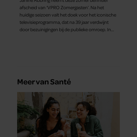
Janine Abbring neemt deze zomer definitief
afscheid van ‘VPRO Zomergasten’. Na het
huidige seizoen valt het doek voor het iconische
televisieprogramma, dat na 39 jaar verdwijnt
door bezuinigingen bij de publieke omroep. In
een interview met Leeuwarder Courant vertelt
de presentatrice hoe dubbel dat voor haar voelt.
Hoewel ze uitkijkt naar de laatste reeks, vindt ze
het ook verdrietig dat een televisieklassieker
verdwijnt.
Meer van Santé