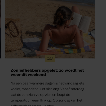
Hoewel ze uitkijkt naar de laatste reeks, vindt ze
het ook verdrietig dat een televisieklassieker
verdwijnt.
Q&A
Zonliefhebbers opgelet: zo wordt het
weer dit weekend
Na een paar warmere dagen is het vandaag iets
koeler, maar dat duurt niet lang. Vanaf zaterdag
laat de zon zich volop zien en loopt de
temperatuur weer flink op. Op zondag kan het
zelfs tropisch warm worden.