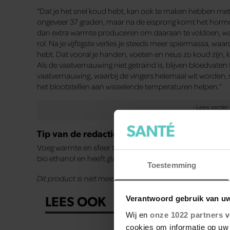
“Dat je het snel koud hebt, kan ook te maken hebben me
ongeveer 37 graden, maar na de eisprong komt het hormoo
dan extra warmte produceren om daaraan te voldoen, want
rol. Na je vijftigste verlies je steeds meer spiermassa, wa
hebt. Dat vooral je handen, voeten en neus zo koud zijn,
Als de vaatvernauwing niet getraind is, blijven bloedvaten 
vaatvernauwing, waarbij de vingers helemaal wit worden
het blootstellen aan wisselende temperaturen helpen.”
Tip van de redactie
Voeg warmte en sfeer toe aan jouw interieur met een pr
bio ethanol en heeft glazen wanden voor veiligheid. Voor
Toestemming
Dit product is niet meer beschikbaar via deze website.
LEES OOK
Verantwoord gebruik van u
Wij en
onze 1022 partners
v
cookies om informatie op uw 