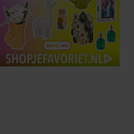
Tips om je lekker in je vel
te voelen
Met de Santé nieuwsbrief ontvang je elke
week tips om je energiek, ontspannen en in
balans te voelen.