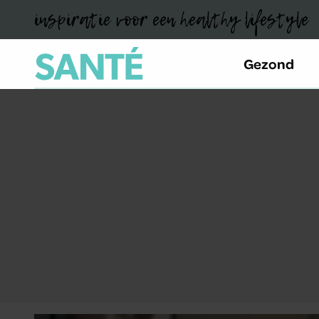
inspiratie voor een healthy lifestyle
Gezond