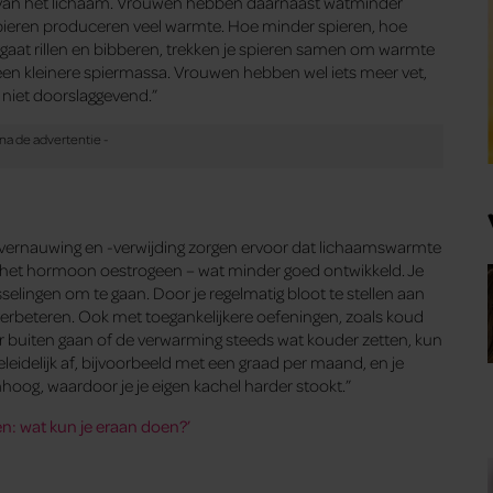
ud van het lichaam. Vrouwen hebben daarnaast watminder
st spieren produceren veel warmte. Hoe minder spieren, hoe
je gaat rillen en bibberen, trekken je spieren samen om warmte
een kleinere spiermassa. Vrouwen hebben wel iets meer vet,
 niet doorslaggevend.”
aatvernauwing en -verwijding zorgen ervoor dat lichaamswarmte
or het hormoon oestrogeen – wat minder goed ontwikkeld. Je
elingen om te gaan. Door je regelmatig bloot te stellen aan
 verbeteren. Ook met toegankelijkere oefeningen, zoals koud
 buiten gaan of de verwarming steeds wat kouder zetten, kun
leidelijk af, bijvoorbeeld met een graad per maand, en je
oog, waardoor je je eigen kachel harder stookt.”
n: wat kun je eraan doen?’