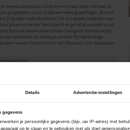
t je menstruatiecyclus. Onze thermostaat staat normaal op
n progesteron vrij en is dat een halve graad hoger. Je moet
 37 graden voelt als te koud. Tot slot speelt ouderdom een
ardoor je kachel minder hard brandt en je het dus sneller koud
 komt doordat deze lichaamsdelen heel goed doorbloed zijn.
te veel openstaan en verlies je warmte. Bij heel ernstige
, spreken we van het syndroom van Raynaud. Ook daarbij kan
aktische en mooie
tafelhaard
. Het maakt gebruik van schone
 meer informatie klik op onderstaande button.
Details
Advertentie-instellingen
w gegevens
erwerken je persoonlijke gegevens (bijv. uw IP-adres) met behul
apparaat op te slaan en te gebruiken met als doel gepersonalise