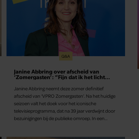
Q&A
Janine Abbring over afscheid van
‘Zomergasten’: “Fijn dat ik het licht
mag uitdoen”
Janine Abbring neemt deze zomer definitief
afscheid van ‘VPRO Zomergasten’. Na het huidige
seizoen valt het doek voor het iconische
televisieprogramma, dat na 39 jaar verdwijnt door
bezuinigingen bij de publieke omroep. In een
interview met Leeuwarder Courant vertelt de
presentatrice hoe dubbel dat voor haar voelt.