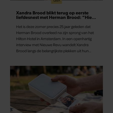
Q&A
Xandra Brood blikt terug op eerste
liefdesnest met Herman Brood: “Hier
is Lola geboren”
Het is deze zomer precies 25 jaar geleden dat
Herman Brood overleed na zijn sprong van het
Hilton Hotel in Amsterdam. In een openhartig
interview met Nieuwe Revu wandelt Xandra
Brood langs de belangrijkste plekken uit hun
gezamenlijke verleden. Vooral de woning aan de
Lange Leidsedwarsstraat roept een stortvloed
aan herinneringen op. Daar begon hun leven
samen en werd dochter Lola geboren.