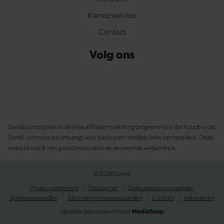
Klantenservice
Contact
Volg ons
Santé participeert in diverse affiliate marketing programma’s, dat houdt in dat
Santé commissies ontvangt voor aankopen middels links van retailers. Deze
website wordt niet gesponsord door de genoemde webwinkels.
© 2026 Santé
Privacy statement
Disclaimer
Gebruikersvoorwaarden
Spelvoorwaarden
Abonnementsvoorwaarden
Cookies
Adverteren
Website gerealiseerd door
MediaSoep