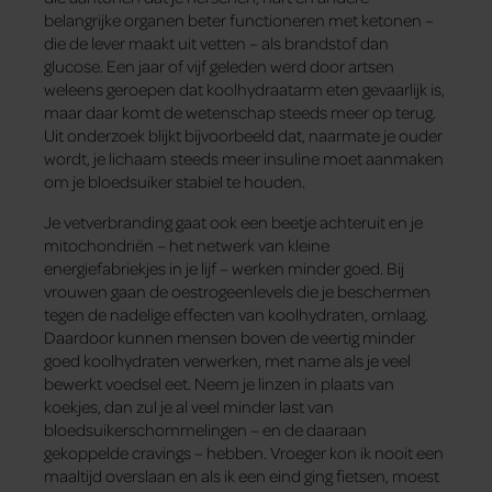
belangrijke organen beter functioneren met ketonen –
die de lever maakt uit vetten – als brandstof dan
glucose. Een jaar of vijf geleden werd door artsen
weleens geroepen dat koolhydraatarm eten gevaarlijk is,
maar daar komt de wetenschap steeds meer op terug.
Uit onderzoek blijkt bijvoorbeeld dat, naarmate je ouder
wordt, je lichaam steeds meer insuline moet aanmaken
om je bloedsuiker stabiel te houden.
Je vetverbranding gaat ook een beetje achteruit en je
mitochondriën – het netwerk van kleine
energiefabriekjes in je lijf – werken minder goed. Bij
vrouwen gaan de oestrogeenlevels die je beschermen
tegen de nadelige effecten van koolhydraten, omlaag.
Daardoor kunnen mensen boven de veertig minder
goed koolhydraten verwerken, met name als je veel
bewerkt voedsel eet. Neem je linzen in plaats van
koekjes, dan zul je al veel minder last van
bloedsuikerschommelingen – en de daaraan
gekoppelde cravings – hebben. Vroeger kon ik nooit een
maaltijd overslaan en als ik een eind ging fietsen, moest