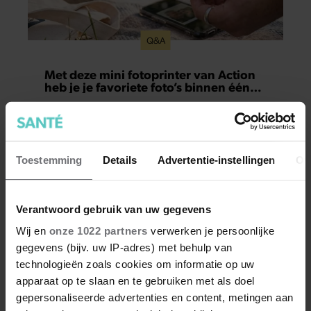
Q&A
Met deze mini fotoprinter van Action
heb je je favoriete foto’s binnen één
minuut in handen
Staat jouw telefoon ook vol met vakantiefoto’s,
gezellige momenten met vriendinnen en andere
herinneringen die je eigenlijk nooit meer
Toestemming
Details
Advertentie-instellingen
Ov
terugkijkt? Met deze mini fotoprinter van Action
geef je ze eindelijk een plekje buiten je camerarol.
En het leuke: binnen één minuut heb je jouw
Verantwoord gebruik van uw gegevens
foto al in handen.
Wij en
onze 1022 partners
verwerken je persoonlijke
gegevens (bijv. uw IP-adres) met behulp van
technologieën zoals cookies om informatie op uw
apparaat op te slaan en te gebruiken met als doel
gepersonaliseerde advertenties en content, metingen aan