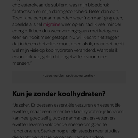
cholesterolwaarde subliem, was mijn bloeddruk
fantastisch en mijn darmgezondheid. Beter dan ooit.
Toen ik na een paar maanden weer ‘normaal’ ging eten,
speelde al snel
migraine
weer op en had ik veel minder
energie. Ik ben dus weer verdergegaan met ketogeen
eten en nooit meer gestopt. Nu wil ik echt niet zeggen
dat iedereen hetzelfde moet doen als ik, maar het heeft
wel mijn visie op koolhydraten veranderd. Want als ik
ervan opknap, geldt dat ongetwijfeld voor meer
mensen.”
Kun je zonder koolhydraten?
“Jazeker. Er bestaan essentiële vetzuren en essentiële
eiwitten, maar geen essentiële koolhydraten: je lichaam
kan heel goed zelf glucose aanmaken, en vetten en
eiwitten leveren voldoende energie om goed te
functioneren. Sterker nog: er zijn steeds meer studies
die aantonen dat je hersenen, hart en andere