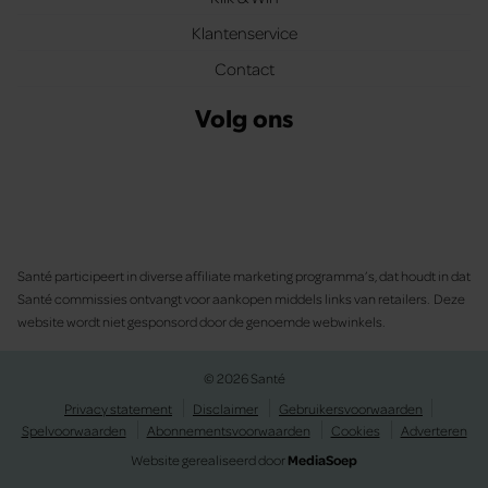
Klantenservice
Contact
Volg ons
Santé participeert in diverse affiliate marketing programma’s, dat houdt in dat
Santé commissies ontvangt voor aankopen middels links van retailers. Deze
website wordt niet gesponsord door de genoemde webwinkels.
© 2026 Santé
Privacy statement
Disclaimer
Gebruikersvoorwaarden
Spelvoorwaarden
Abonnementsvoorwaarden
Cookies
Adverteren
Website gerealiseerd door
MediaSoep