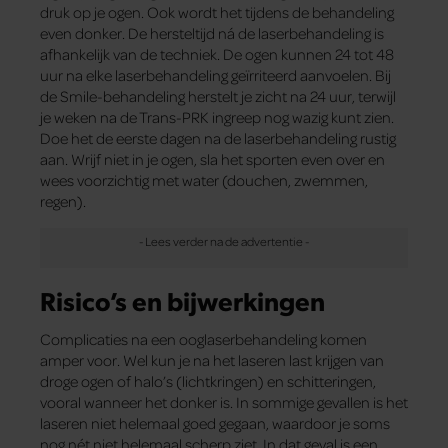
druk op je ogen. Ook wordt het tijdens de behandeling
even donker. De hersteltijd ná de laserbehandeling is
afhankelijk van de techniek. De ogen kunnen 24 tot 48
uur na elke laserbehandeling geïrriteerd aanvoelen. Bij
de Smile-behandeling herstelt je zicht na 24 uur, terwijl
je weken na de Trans-PRK ingreep nog wazig kunt zien.
Doe het de eerste dagen na de laserbehandeling rustig
aan. Wrijf niet in je ogen, sla het sporten even over en
wees voorzichtig met water (douchen, zwemmen,
regen).
Risico’s en bijwerkingen
Complicaties na een ooglaserbehandeling komen
amper voor. Wel kun je na het laseren last krijgen van
droge ogen of halo’s (lichtkringen) en schitteringen,
vooral wanneer het donker is. In sommige gevallen is het
laseren niet helemaal goed gegaan, waardoor je soms
nog nét niet helemaal scherp ziet. In dat geval is een