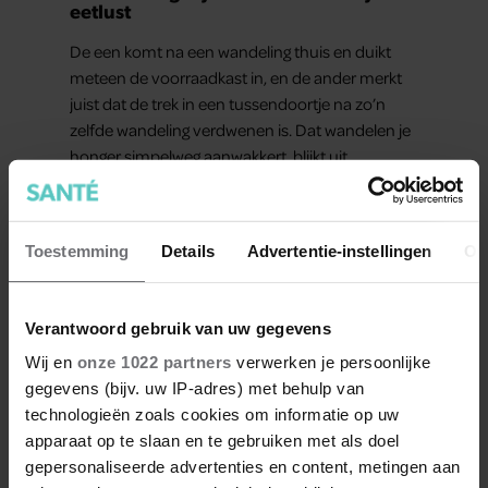
eetlust
De een komt na een wandeling thuis en duikt
meteen de voorraadkast in, en de ander merkt
juist dat de trek in een tussendoortje na zo’n
zelfde wandeling verdwenen is. Dat wandelen je
honger simpelweg aanwakkert, blijkt uit
onderzoek een stuk te kort door de bocht. Er
gebeurt iets veel interessanters.
Toestemming
Details
Advertentie-instellingen
Ov
Verantwoord gebruik van uw gegevens
Meer van Santé
Wij en
onze 1022 partners
verwerken je persoonlijke
gegevens (bijv. uw IP-adres) met behulp van
technologieën zoals cookies om informatie op uw
apparaat op te slaan en te gebruiken met als doel
gepersonaliseerde advertenties en content, metingen aan