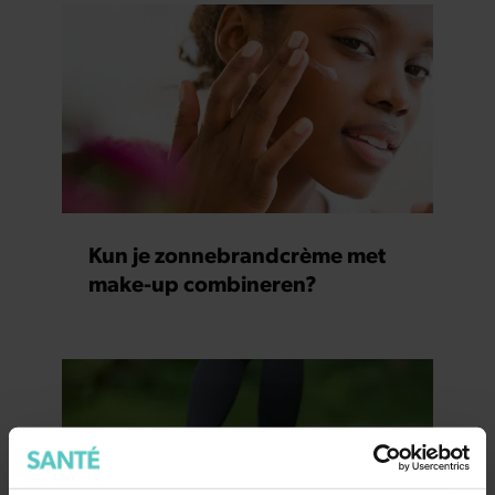
Kun je zonnebrandcrème met
make-up combineren?