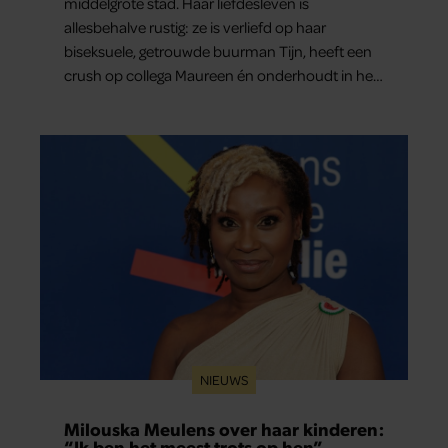
middelgrote stad. Haar liefdesleven is
allesbehalve rustig: ze is verliefd op haar
biseksuele, getrouwde buurman Tijn, heeft een
crush op collega Maureen én onderhoudt in het
geheim een seksuele relatie met een bekende
Nederlander. In dit weekoverzicht lees je in het
kort wat er de afgelopen dagen allemaal in haar
leven gebeurde.
NIEUWS
Milouska Meulens over haar kinderen:
“Ik ben het meest trots op hen”