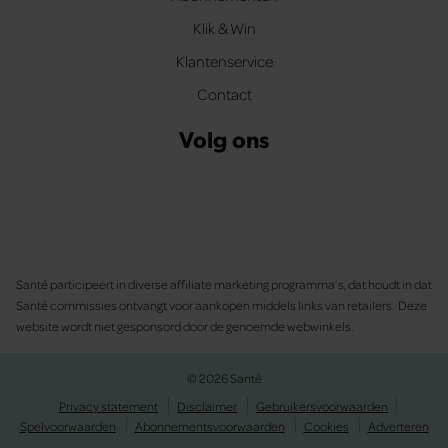
Klik & Win
Klantenservice
Contact
Volg ons
Santé participeert in diverse affiliate marketing programma’s, dat houdt in dat
Santé commissies ontvangt voor aankopen middels links van retailers. Deze
website wordt niet gesponsord door de genoemde webwinkels.
© 2026 Santé
Privacy statement
Disclaimer
Gebruikersvoorwaarden
Spelvoorwaarden
Abonnementsvoorwaarden
Cookies
Adverteren