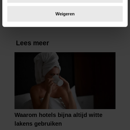
smeren: roomboter of
Lees meer over hoe uw persoonlijke gegevens worden
margarine?
verwerkt en stel uw voorkeuren in het
detailgedeelte
in.
Weigeren
U kunt uw toestemming op elk moment wijzigen of
intrekken in de Cookieverklaring.
We gebruiken cookies om content en advertenties te
personaliseren, om functies voor social media te bieden
en om ons websiteverkeer te analyseren. Ook delen we
informatie over uw gebruik van onze site met onze
partners voor social media, adverteren en analyse. Deze
partners kunnen deze gegevens combineren met andere
informatie die u aan ze heeft verstrekt of die ze hebben
verzameld op basis van uw gebruik van hun services. U
gaat akkoord met onze cookies als u onze website blijft
gebruiken.