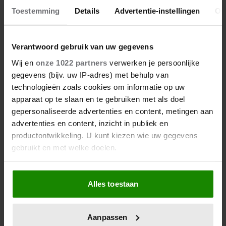
Toestemming
Details
Advertentie-instellingen
Ov
Verantwoord gebruik van uw gegevens
Zóveel stappen moet je zetten
Wij en
onze 1022 partners
verwerken je persoonlijke
om vet te verbranden en af te
gegevens (bijv. uw IP-adres) met behulp van
vallen
technologieën zoals cookies om informatie op uw
apparaat op te slaan en te gebruiken met als doel
gepersonaliseerde advertenties en content, metingen aan
advertenties en content, inzicht in publiek en
productontwikkeling. U kunt kiezen wie uw gegevens
gebruikt en met welke doelen.
Als u het toestaat, willen we ook graag:
Alles toestaan
Informatie verzamelen over uw geografische
locatie, die tot een paar meter nauwkeurig kan zijn
Uw apparaat identificeren door het actief te
Wat kun je beter op je brood
Aanpassen
scannen op specifieke eigenschappen (fingerprinting)