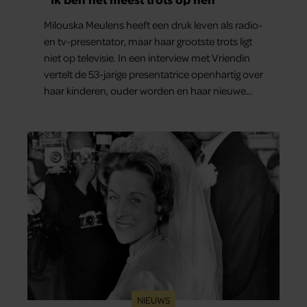
Milouska Meulens heeft een druk leven als radio-
en tv-presentator, maar haar grootste trots ligt
niet op televisie. In een interview met Vriendin
vertelt de 53-jarige presentatrice openhartig over
haar kinderen, ouder worden en haar nieuwe
kinderboek Chill. Ook blikt ze terug op haar jeugd
en deelt ze welke levenslessen haar vandaag de
dag het meest bezighouden.
NIEUWS