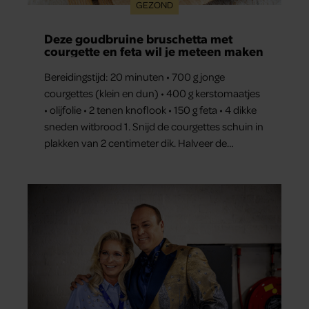
GEZOND
Deze goudbruine bruschetta met
courgette en feta wil je meteen maken
Bereidingstijd: 20 minuten • 700 g jonge
courgettes (klein en dun) • 400 g kerstomaatjes
• olijfolie • 2 tenen knoflook • 150 g feta • 4 dikke
sneden witbrood 1. Snijd de courgettes schuin in
plakken van 2 centimeter dik. Halveer de
tomaatjes. Pel en hak de knoflook. 2. Verhit een
scheut olie in…