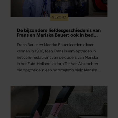
GEZOND
De bijzondere liefdesgeschiedenis van
Frans en Mariska Bauer: ook in bed
elkaars eerste
Frans Bauer en Mariska Bauer leerden elkaar
kennen in 1992, toen Frans kwam optreden in
het café-restaurant van de ouders van Mariska
in het Zuid-Hollandse dorp Ter Aar. Als dochter
die opgroeide in een horecagezin hielp Mariska
vaak mee in de bediening.