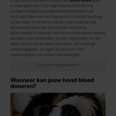
Er zijn 3 situaties waarin dieren dat
donorbloed
goed
kunnen gebruiken. Dat zegt Koenraad Florizoone,
praktijkmanager bij de dierenartsenpraktijken van
AniCura in Berchem en Beerse, in De Wereld Vandaag
op de radio: “In de eerste plaats is dat nodig bij veel
bloedverlies door een trauma, een aanrijding
bijvoorbeeld. Er bestaan ook immuniteitsziekten waarbij
de eigen rode bloedcellen worden afgebroken. En ten
slotte zijn er nog de dieren die ratten- of muizengif
hebben gegeten: zij krijgen 25 procent meer
overlevingskans als ze donorbloed krijgen.
Wanneer kan jouw hond bloed
doneren?