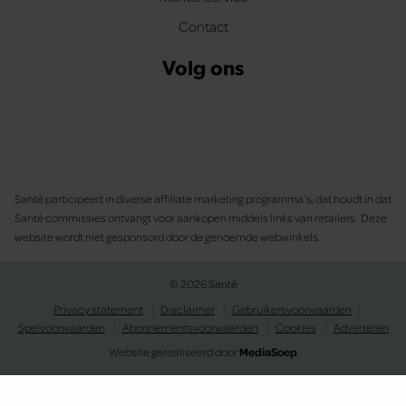
Contact
Volg ons
Santé participeert in diverse affiliate marketing programma’s, dat houdt in dat
Santé commissies ontvangt voor aankopen middels links van retailers. Deze
website wordt niet gesponsord door de genoemde webwinkels.
© 2026 Santé
Privacy statement
Disclaimer
Gebruikersvoorwaarden
Spelvoorwaarden
Abonnementsvoorwaarden
Cookies
Adverteren
Website gerealiseerd door
MediaSoep