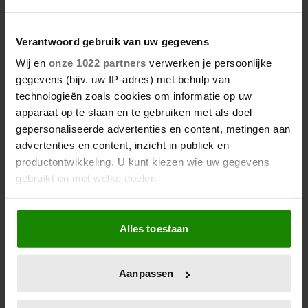
Meer van Santé
Verantwoord gebruik van uw gegevens
Wij en
onze 1022 partners
verwerken je persoonlijke
gegevens (bijv. uw IP-adres) met behulp van
technologieën zoals cookies om informatie op uw
apparaat op te slaan en te gebruiken met als doel
gepersonaliseerde advertenties en content, metingen aan
advertenties en content, inzicht in publiek en
productontwikkeling. U kunt kiezen wie uw gegevens
gebruikt en met welke doelen.
Hoe ongezond zijn ijsjes?
Als u het toestaat, willen we ook graag:
Alles toestaan
Informatie verzamelen over uw geografische
locatie, die tot een paar meter nauwkeurig kan zijn
Uw apparaat identificeren door het actief te
Aanpassen
scannen op specifieke eigenschappen (fingerprinting)
Lees meer over hoe uw persoonlijke gegevens worden