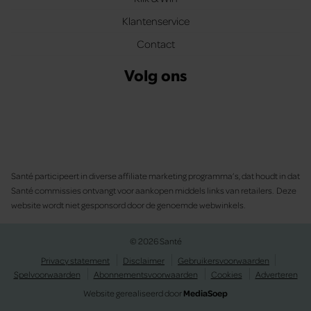
Klantenservice
Contact
Volg ons
Santé participeert in diverse affiliate marketing programma’s, dat houdt in dat
Santé commissies ontvangt voor aankopen middels links van retailers. Deze
website wordt niet gesponsord door de genoemde webwinkels.
© 2026 Santé
Privacy statement
Disclaimer
Gebruikersvoorwaarden
Spelvoorwaarden
Abonnementsvoorwaarden
Cookies
Adverteren
Website gerealiseerd door
MediaSoep