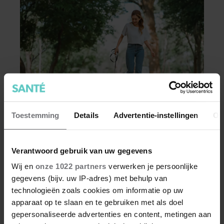
Toestemming
Details
Advertentie-instellingen
Ov
GEZOND
Dít doet dagelijks wandelen met je
Verantwoord gebruik van uw gegevens
eetlust
Wij en
onze 1022 partners
verwerken je persoonlijke
De een komt na een wandeling thuis en duikt
gegevens (bijv. uw IP-adres) met behulp van
meteen de voorraadkast in, en de ander merkt
technologieën zoals cookies om informatie op uw
juist dat de trek in een tussendoortje na zo’n
apparaat op te slaan en te gebruiken met als doel
zelfde wandeling verdwenen is. Dat wandelen je
gepersonaliseerde advertenties en content, metingen aan
honger simpelweg aanwakkert, blijkt uit